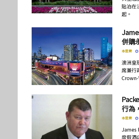
貼泊在
起。
Jam
併購
本思齊
澳洲皇冠
席兼行
Crow
Pa
行為
本思齊
Jame
度假酒