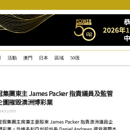
彩
活動
澳門
日本
區域
50强
集團東主 James Packer 指責議員及監管
企圖摧毀澳洲博彩業
24/11/2025
假集團主席兼主要股東 James Packer 指責澳洲議員企
彩業。斥維多利亞州前州長 Daniel Andrews 違背墨爾本