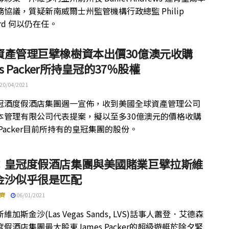
協議，質疑新南威爾士州監管機構行政總監 Philip
ord 何以仍在任。
資產管理巨擘橡樹資本出價30億澳元收購
es Packer所持皇冠的37％股權
20/04/2021
冠酒度假酒店集團週一宣佈，收到美國全球資產管理公司
本管理有限公司代表提案，擬以至多30億澳元的價格收購
s Packer目前所持有的皇冠集團的股份。
：皇冠度假酒店集團與美國賭業巨擘拉斯維
金沙似乎很是匹配
齊
06/01/2021
維加斯金沙(Las Vegas Sands, LVS)話事人蕭登．艾德森
假酒店集團最大股東James Packer的超級遊艇於除夕緊