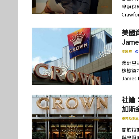
皇冠稅務
Crawf
美國
Jam
本思齊
澳洲皇
橡樹資
Jame
社論
加斯
卓弈及本思
關於拉斯
與皇冠度