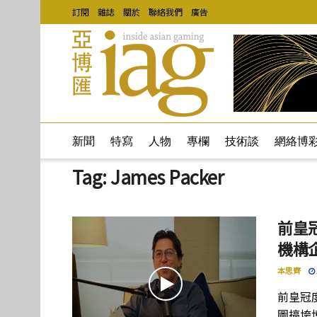
訂閱
雜誌
關於
聯絡我們
廣告
新聞
特寫
人物
專欄
技術談
網絡博
Tag:
James Packer
前皇冠
機構
本思齊
前皇冠度
圖搞垮博