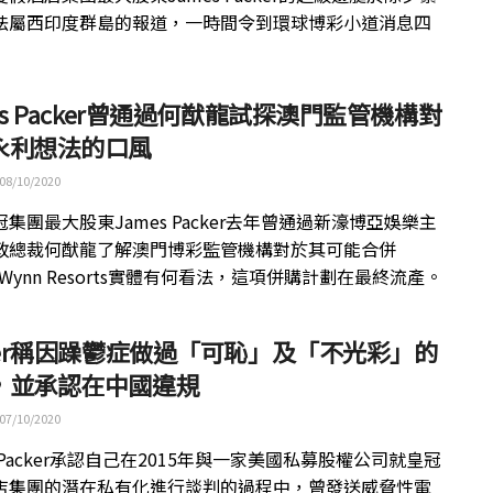
法屬西印度群島的報道，一時間令到環球博彩小道消息四
es Packer曾通過何猷龍試探澳門監管機構對
永利想法的口風
08/10/2020
集團最大股東James Packer去年曾通過新濠博亞娛樂主
政總裁何猷龍了解澳門博彩監管機構對於其可能合併
n-Wynn Resorts實體有何看法，這項併購計劃在最終流產。
cker稱因躁鬱症做過「可恥」及「不光彩」的
，並承認在中國違規
07/10/2020
s Packer承認自己在2015年與一家美國私募股權公司就皇冠
店集團的潛在私有化進行談判的過程中，曾發送威脅性電