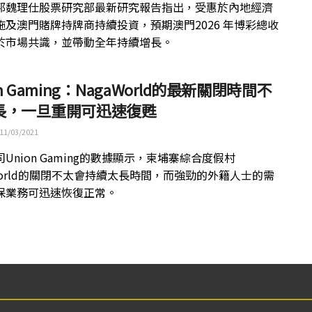
邦魏理仕股票研究部最新研究報告指出，受惠於內地經濟
施及澳門賭牌持牌商持續投資，預期澳門2026 年博彩總收
於市場共識，並帶動全年持續增長。
on Gaming：NagaWorld的最新關閉時間不
長，一旦重開可迅速復甦
11/03/2021
Union Gaming的數據顯示，柬埔寨綜合度假村
aWorld的關閉不太會持續太長時間，而強勁的外籍人士的需
保業務可迅速恢復正常。