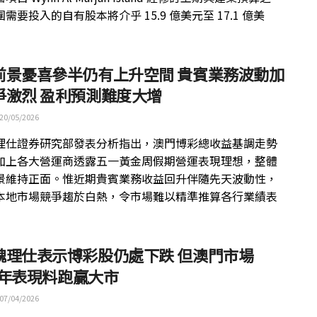
需要投入的自有股本將介乎 15.9 億美元至 17.1 億美
前景憂喜參半仍有上升空間 貴賓業務波動加
爭激烈 盈利預測難度大增
20/05/2026
理仕證券研究部發表分析指出，澳門博彩總收益基調走勢
加上各大營運商透露五一黃金周假期營運表現理想，整體
景維持正面。惟近期貴賓業務收益回升伴隨先天波動性，
本地市場競爭趨於白熱，令市場難以精準推算各行業績表
魏理仕表示博彩股仍處下跌 但澳門市場
6 年表現料跑贏大市
07/04/2026