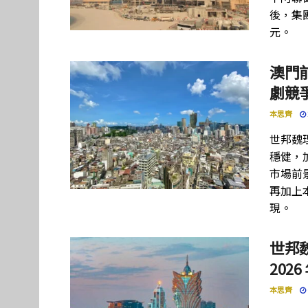
後，集團
元。
澳門
劇競
本思齊
世邦魏
穩健，
市場前
再加上
現。
世邦
202
本思齊