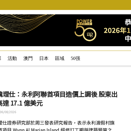
彩
活動
澳門
日本
區域
50强
魏理仕：永利阿聯酋項目造價上調後 股東出
達 17.1 億美元
06/08/2026
理仕證券研究部於周三發表研究報告，表示永利渡假村旗
目 Wynn Al Marjan Island 經修訂工期與建築預算之