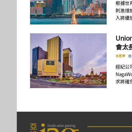
根據世
刺激措
入將優
Uni
會太
本思齊
經紀公司
Nag
求將確