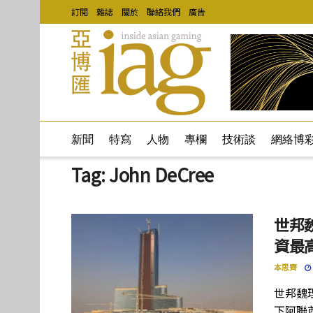
訂閱
雜誌
關於
聯絡我們
廣告
新聞
特寫
人物
專欄
技術談
網絡博
Tag:
John DeCree
世邦
資最高
本思齊
世邦魏
下阿聯酋項