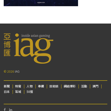
© 2026
IAG
新聞
特寫
人物
專欄
技術談
網絡博彩
活動
澳門
日本
區域
50强