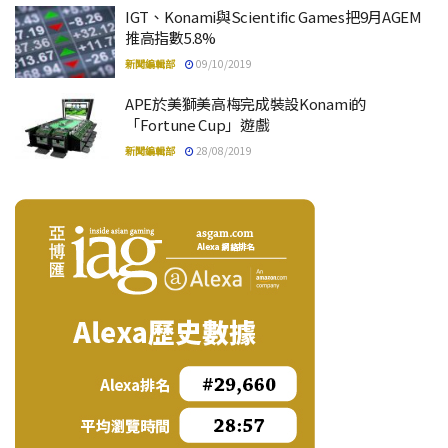
IGT、Konami與Scientific Games把9月AGEM
推高指數5.8%
新聞編輯部
09/10/2019
APE於美獅美高梅完成裝設Konami的
「Fortune Cup」遊戲
新聞編輯部
28/08/2019