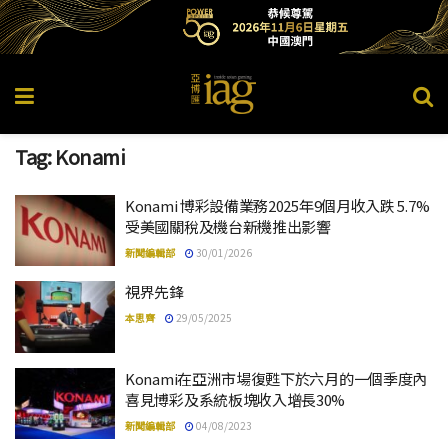
Tag:
Konami
Konami 博彩設備業務2025年9個月收入跌 5.7%
受美國關稅及機台新機推出影響
新聞編輯部
30/01/2026
視界先鋒
本思齊
29/05/2025
Konami在亞洲市場復甦下於六月的一個季度內
喜見博彩及系統板塊收入增長30%
新聞編輯部
04/08/2023