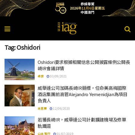
Tag:
Oshidori
Oshidori要求根據相關信息公開披露條例公開長
崎IR會議詳情
卓弈
03/09/2021
威華達公司加碼長崎IR競標，任命美高梅國際
酒店集團前高管Alejandro Yemenidjian為項目
負責人
本思齊
12/06/2020
若獲長崎IR，威華達公司計劃擴建機場及修單
軌鐵道
山本 智行
01/07/2019