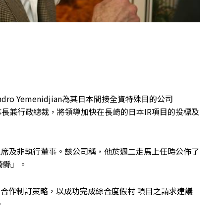
ro Yemenidjian為其日本間接全資特殊目的公司
ment Ltd的董事長兼行政總裁，將領導加快在長崎的日本IR項目的投標及
執行主席及非執行董事。該公司稱，他於週二走馬上任時公佈了
崎縣」。
與本公司合作制訂策略，以成功完成綜合度假村 項目之請求建議
。