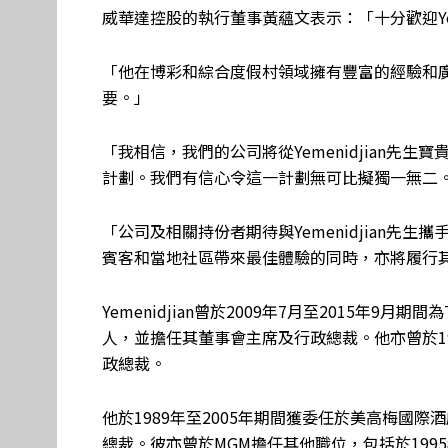
威華達控股的執行董事黃蘊文表示：「十分歡迎Yem
「他在博彩和綜合度假村領域擁有豐富的經驗和
要。」
「我相信，我們的公司將從Yemenidjian先
計劃。我們有信心令這一計劃無可比擬獨一無二
「公司及相關持份者期待與Yemenidjian先
賓客和當地社區帶來最佳體驗的同時，亦將履行
Yemenidjian曾於2009年7月至2015年9月期間為Tropi
人，並擔任其董事會主席及行政總裁。他亦曾於19
政總裁。
他於1989年至2005年期間獲委任於美高梅國際酒
總裁。彼亦曾於MGM擔任其他職位，包括於1995年