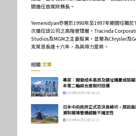
間擔任首席財務長。
Yemenidjian亦曾於1990年至1997年期間任職於T
次擔任該公司之高階管理層。Tracinda Corpo
Studios及MGM之主要股東，並曾為Chrysler及Ge
克萊恩長達十六年，為其得力愛將。
相關
文章
專家：開發成本高昂及選址隱憂或阻礙
本第二輪綜合度假村招標
2026年03月19日 08:28
日本中央政府正式否決長崎IR，原因是
資和賭場營運經驗不確定性
2024年01月02日 12:12