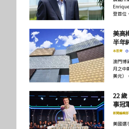
Enriq
登首位
美高
半年
本思齊
澳門博彩
月之中期
美元）
22 歲
事冠軍
新聞編輯部
美國選手