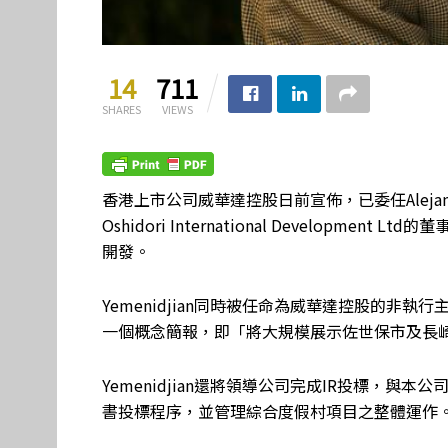
14
711
SHARES
VIEWS
香港上市公司威華達控股日前宣佈，已委任Alejand
Oshidori International Develop
開發。
Yemenidjian同時被任命為威華達控股的非
一個概念簡報，即「將大規模展示佐世保市及長
Yemenidjian還將領導公司完成IR投標，
書投標程序，並管理綜合度假村項目之整體運作