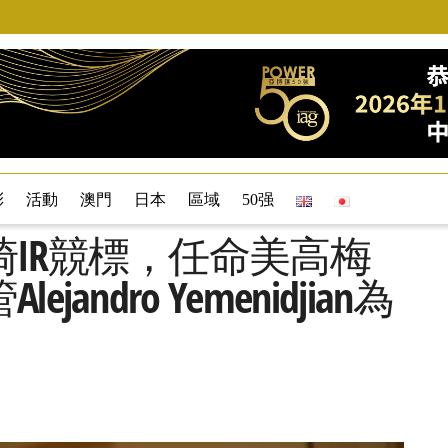
彩
活動
澳門
日本
區域
50强
IR競標，任命美高梅
ndro Yemenidjian為