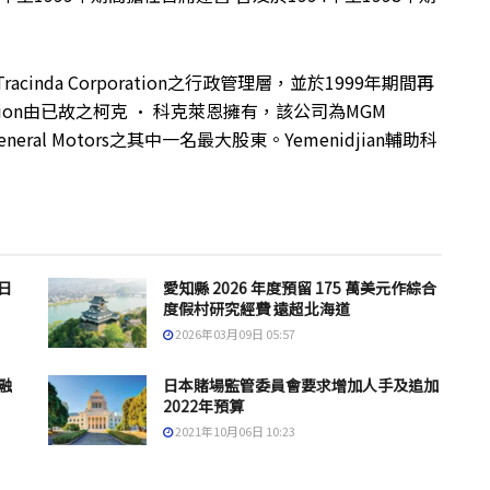
racinda Corporation之行政管理層，並於1999年期間再
ration由已故之柯克 · 科克萊恩擁有，該公司為MGM
neral Motors之其中一名最大股東。Yemenidjian輔助科
日
愛知縣 2026 年度預留 175 萬美元作綜合
度假村研究經費 遠超北海道
2026年03月09日 05:57
融
日本賭場監管委員會要求增加人手及追加
2022年預算
2021年10月06日 10:23