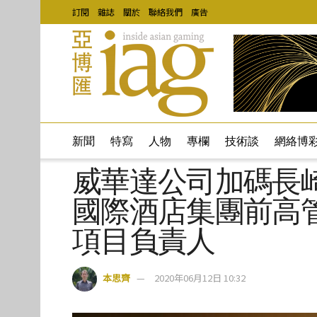
訂閱
雜誌
關於
聯絡我們
廣告
新聞
特寫
人物
專欄
技術談
網絡博
威華達公司加碼長崎
國際酒店集團前高管Aleja
項目負責人
本思齊
2020年06月12日 10:32