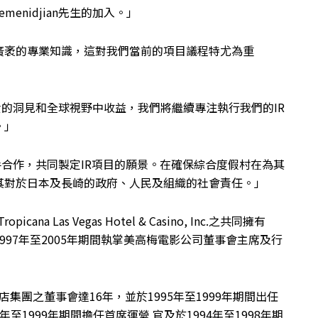
enidjian先生的加入。」
廣袤的專業知識，這對我們當前的項目議程特尤為重
生寶貴的洞見和全球視野中收益，我們將繼續專注執行我們的IR
。」
生攜手合作，共同製定IR項目的願景。在確保綜合度假村在為其
其對於日本及長崎的政府、人民及組織的社會責任。」
cana Las Vegas Hotel & Casino, Inc.之共同擁有
97年至2005年期間執掌美高梅電影公司董事會主席及行
店集團之董事會達16年，並於1995年至1999年期間出任
至1999年期間擔任首席運營 官及於1994年至1998年期