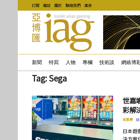
訂閱
雜誌
關於
聯絡我們
廣告
新聞
特寫
人物
專欄
技術談
網絡博
Tag:
Sega
世嘉
彩解
本思齊
日本遊
決方案