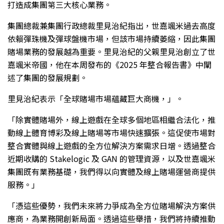
打造成集團第三大核心業務。
集團總裁兼集團行政總裁里見治紀指出，世嘉颯米過去高度
依賴彈珠機及彈球盤機市場，但該市場持續萎縮，因此集團
賭場業務的發展越為重要。里見治紀的父親里見治創立了世
嘉颯米帝國，他在本周發布的《2025 年整合報告書》中闡
述了集團的發展規劃。
里見治紀表示「全球賭場市場蘊藏巨大商機，」。
「除實體賭場外，線上遊戲在全球多個地區相繼合法化，推
動線上體育博彩及線上賭場等市場快速擴張。這促使市場對
整合實體與線上遊戲的全方位解決方案需求日增。透過整合
近期收購的 Stakelogic 及 GAN 的管理資源，以及世嘉颯米
集團既有業務基礎，我們得以向實體及線上賭場運營商提供
服務。」
「憑這些優勢，我們未來將力爭成為全方位賭場解決方案供
應商，為業務開創新局面。透過這些舉措，我們將持續推動