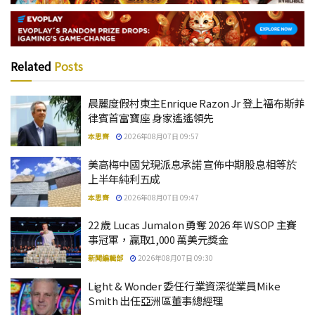
Related
Posts
晨麗度假村東主Enrique Razon Jr 登上福布斯菲
律賓首富寶座 身家遙遙領先
本思齊
2026年08月07日 09:57
美高梅中國兌現派息承諾 宣佈中期股息相等於
上半年純利五成
本思齊
2026年08月07日 09:47
22 歲 Lucas Jumalon 勇奪 2026 年 WSOP 主賽
事冠軍，贏取1,000 萬美元獎金
新聞編輯部
2026年08月07日 09:30
Light & Wonder 委任行業資深從業員Mike
Smith 出任亞洲區董事總經理