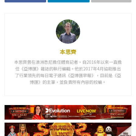
本思齊
本思齊曾在澳洲悉尼擔任體育記者，自2016年以來一直擔
任《亞博匯》雜誌的執行編輯。他於2017年4月協助推出
了行業領先的每日電子通訊《亞博匯早報》，目前是《亞
博匯》的主筆，並負責所有內容的校編。