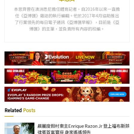
本思齊曾在澳洲悉尼擔任體育記者，自2016年以來一直擔
任《亞博匯》雜誌的執行編輯。他於2017年4月協助推出
了行業領先的每日電子通訊《亞博匯早報》，目前是《亞
博匯》的主筆，並負責所有內容的校編。
Related
Posts
晨麗度假村東主Enrique Razon Jr 登上福布斯菲
律賓首富寶座 身家遙遙領先