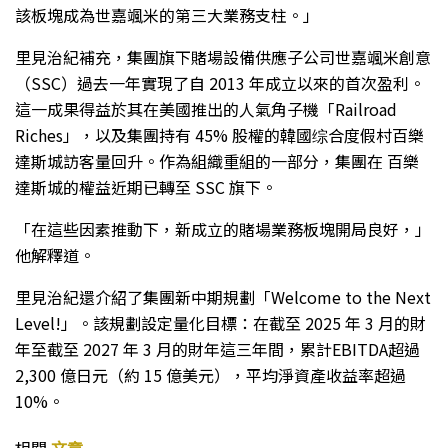
該板塊成為世嘉颯米的第三大業務支柱。」
里見治紀補充，集團旗下賭場設備供應子公司世嘉颯米創意
（SSC）過去一年實現了自 2013 年成立以來的首次盈利。
這一成果得益於其在美國推出的人氣角子機「Railroad
Riches」，以及集團持有 45% 股權的韓國综合度假村百樂
達斯城訪客量回升。作為組織重組的一部分，集團在 百樂
達斯城的權益近期已轉至 SSC 旗下。
「在這些因素推動下，新成立的賭場業務板塊開局良好，」
他解釋道。
里見治紀還介紹了集團新中期規劃「Welcome to the Next
Level!」。該規劃設定量化目標：在截至 2025 年 3 月的財
年至截至 2027 年 3 月的財年這三年間，累計EBITDA超過
2,300 億日元（約 15 億美元），平均淨資產收益率超過
10%。
相關
文章