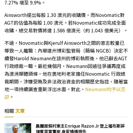
7.27% 增至 9.9%。
Ainsworth提出每股 1.30 澳元的收購價，而Novomatic對
AGT的估值為每股 1.00 澳元。若Novomatic成功完成全面
收購，總交易對價將達 1.586 億澳元（約 1.043 億美元）。
不過，Novomatic與Kjerulf Ainsworth之間的意志較量已
導致一人離職：內華達州博彩監管局（簡稱 NGCB）決定不
續發Harold Neumann在該州的博彩執照後，他已辭去AGT
行政總裁一職。最近幾個月，Neumann因過往爭議再度成
為澳洲媒體頭條，他在奧地利老家擔任Novomatic 行政總
裁期間，涉嫌受賄及非法政治資金的相關歷史指控，隨著當
地一項持續調查重新浮出水面。對此，
Neumann均予以否
認
。
相關
文章
晨麗度假村東主Enrique Razon Jr 登上福布斯菲
律賓首富寶座 身家遙遙領先