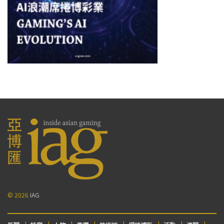
© 2026
IAG