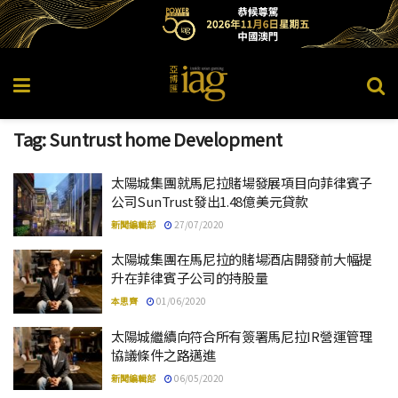
Tag:
Suntrust home Development
太陽城集團就馬尼拉賭場發展項目向菲律賓子
公司SunTrust發出1.48億美元貸款
新聞編輯部
27/07/2020
太陽城集團在馬尼拉的賭場酒店開發前大幅提
升在菲律賓子公司的持股量
本思齊
01/06/2020
太陽城繼續向符合所有簽署馬尼拉IR營運管理
協議條件之路邁進
新聞編輯部
06/05/2020