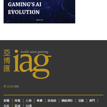
© 2026
IAG
新聞
特寫
人物
專欄
技術談
網絡博彩
活動
澳門
日本
區域
50强