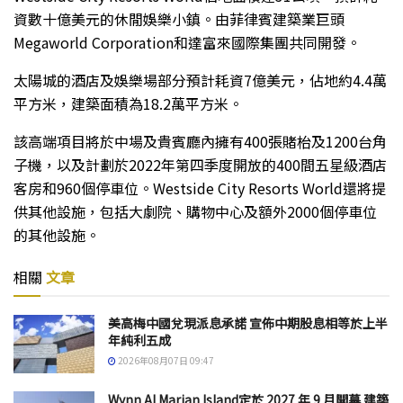
資數十億美元的休閒娛樂小鎮。由菲律賓建築業巨頭
Megaworld Corporation和達富來國際集團共同開發。
太陽城的酒店及娛樂場部分預計耗資7億美元，佔地約4.4萬
平方米，建築面積為18.2萬平方米。
該高端項目將於中場及貴賓廳內擁有400張賭枱及1200台角
子機，以及計劃於2022年第四季度開放的400間五星級酒店
客房和960個停車位。Westside City Resorts World還將提
供其他設施，包括大劇院、購物中心及額外2000個停車位
的其他設施。
相關
文章
美高梅中國兌現派息承諾 宣佈中期股息相等於上半
年純利五成
2026年08月07日 09:47
Wynn Al Marjan Island定於 2027 年 9 月開幕 建築