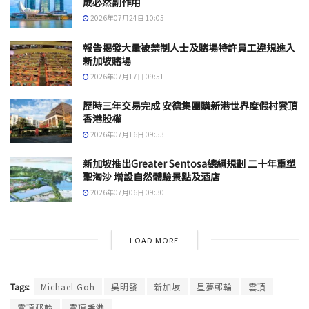
成必然副作用
2026年07月24日 10:05
報告揭發大量被禁制人士及賭場特許員工違規進入
新加坡賭場
2026年07月17日 09:51
歷時三年交易完成 安德集團購新港世界度假村雲頂
香港股權
2026年07月16日 09:53
新加坡推出Greater Sentosa總綱規劃 二十年重塑
聖淘沙 增設自然體驗景點及酒店
2026年07月06日 09:30
LOAD MORE
Tags:
Michael Goh
吳明發
新加坡
星夢郵輪
雲頂
雲頂郵輪
雲頂香港