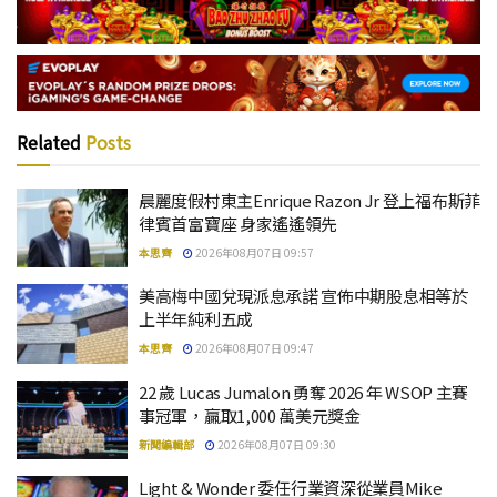
Related
Posts
晨麗度假村東主Enrique Razon Jr 登上福布斯菲
律賓首富寶座 身家遙遙領先
本思齊
2026年08月07日 09:57
美高梅中國兌現派息承諾 宣佈中期股息相等於
上半年純利五成
本思齊
2026年08月07日 09:47
22 歲 Lucas Jumalon 勇奪 2026 年 WSOP 主賽
事冠軍，贏取1,000 萬美元獎金
新聞編輯部
2026年08月07日 09:30
Light & Wonder 委任行業資深從業員Mike