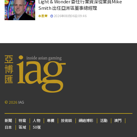
Light & Wonder 委任行業資深從業員Mike
Smith 出任亞洲區董事總經理
本思齊
2026年08月06日 09:46
© 2026
IAG
新聞
特寫
人物
專欄
技術談
網絡博彩
活動
澳門
日本
區域
50强