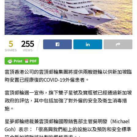
5
255
SHARES
VIEWS
雲頂香港公司的雲頂郵輪集團將提供兩艘遊輪以供新加坡臨
時安置已經康復的COVID-19外僱患者。
雲頂郵輪週一宣佈，旗下雙子星號及寶瓶號已經通過新加坡
政府的評估，其中包括加強了對外僱的安全及衛生消毒措
施。
星夢郵輪總裁兼雲頂郵輪國際銷售部主管吳明發（Michael
Goh）表示：「很高興我們船上的設施以及預防和安全標準