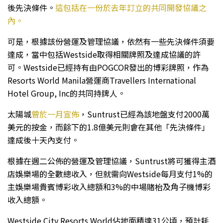
後先決條件。
這包括在一份於去年訂立的共同開發協議之
內。
可是，根據該份營運及管理協議，依然有一些先決條件須要
達成，當中包括Westside取得相關牌照及達成協議的許
可。Westside已經持有由POGCOR發出的博彩牌照，作為
Resorts World Manila營運商Travellers International
Hotel Group, Inc的共同持牌人。
太陽城
曾於一月宣佈
，Suntrust已經為該地盤支付2000萬
美元的按金，而餘下的1.8億美元則會在其他「先決條件」
達成後十天內支付。
根據在週二公佈的營運及管理協議，Suntrust將可獲得主酒
店娛樂場的全數總收入，但就需向Westside每月支付1%的
主娛樂場貴賓博彩收入總額和3%的中場賭枱及角子機博彩
收入總額。
Westside City Resorts World佔地面積達31公頃，預計耗