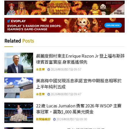
Related
Posts
晨麗度假村東主Enrique Razon Jr 登上福布斯菲
律賓首富寶座 身家遙遙領先
本思齊
2026年08月07日 09:57
美高梅中國兌現派息承諾 宣佈中期股息相等於
上半年純利五成
本思齊
2026年08月07日 09:47
22 歲 Lucas Jumalon 勇奪 2026 年 WSOP 主賽
事冠軍，贏取1,000 萬美元獎金
新聞編輯部
2026年08月07日 09:30