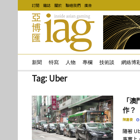
訂閱
雜誌
關於
聯絡我們
廣告
新聞
特寫
人物
專欄
技術談
網絡博
Tag:
Uber
「澳
作？
陳嘉俊
隨著 
事實上