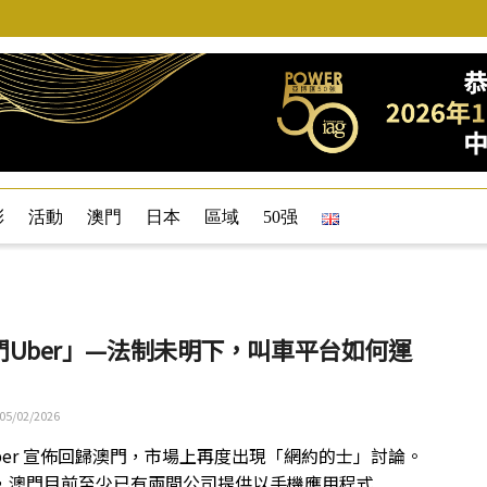
彩
活動
澳門
日本
區域
50强
門Uber」—法制未明下，叫車平台如何運
05/02/2026
Uber 宣佈回歸澳門，市場上再度出現「網約的士」討論。
，澳門目前至少已有兩間公司提供以手機應用程式