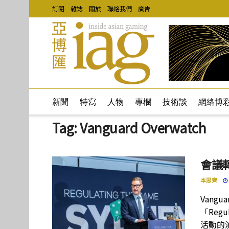
訂閱
雜誌
關於
聯絡我們
廣告
新聞
特寫
人物
專欄
技術談
網絡博
Tag:
Vanguard Overwatch
會議
本思齊
Vang
「Regu
活動的