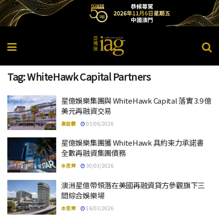
Tag:
WhiteHawk Capital Partners
星億娛樂集團與 WhiteHawk Capital 落實 3.9 億
美元再融資交易
韋啟羲
03/06/2026
星億娛樂集團獲 WhiteHawk 具約束力承諾書
全數再融資集團債務
本思齊
30/03/2026
澳洲星億帶領潛在美國再融資貸方參觀旗下三
間綜合娛樂場
本思齊
16/03/2026