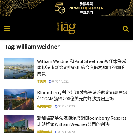
Tag:
william weidner
William Weidner和Paul Steelman被任命為越
南峴港市新金融中心和綜合度假村項目的團隊
成員
本思齊
07/04/2021
Bloomberry對於新加坡高等法院裁定前晨麗夥
伴GGAM獲得2.96億美元的判決提出上訴
新聞編輯部
01/07/2020
新加坡高等法院拒絕撤銷Bloomberry Resorts
非法解僱William Weidner公司的判決
新聞編輯部
07/01/2020