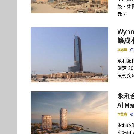
後，集團
元。
Wynn
築成本
本思齊
永利渡假
敲定 2
東衝突
永利
Al M
本思齊
永利於
宅項目，