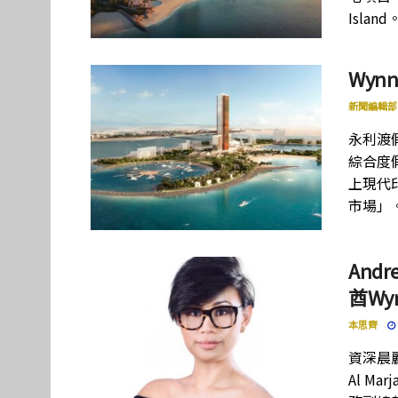
Island
Wyn
新聞編輯部
永利渡假
綜合度假
上現代
市場」
Andr
酋Wyn
本思齊
資深晨麗管
Al M