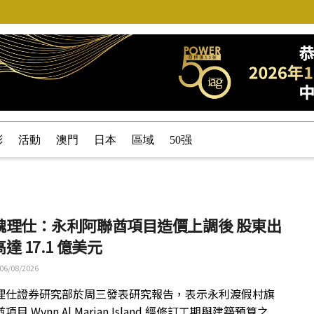
彩
活動
澳門
日本
區域
50强
魏理仕：永利阿聯酋項目造價上調後 股東出
達 17.1 億美元
06/08/2026
理仕證券研究部於周三發表研究報告，表示永利渡假村旗
目 Wynn Al Marjan Island 經修訂工期與建築預算之