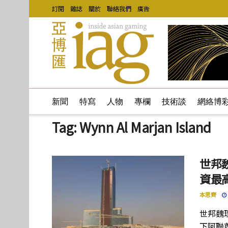
訂閱
雜誌
關於
聯絡我們
廣告
新聞
特寫
人物
專欄
技術談
網絡博
Tag:
Wynn Al Marjan Island
世邦
資最高
本思齊
世邦魏
下阿聯酋項