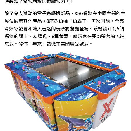
時製造了緊張刺激的遊戲張力。」
除了令人激動的電子遊戲機新品，XSG還將在中國主題的主
展位展示其他產品。8座釣魚機「魚霸王」再次回歸，全高
清炫彩螢幕和讓人著迷的玩法將驚豔全場。該機設計有5個
獨特的關卡、25種魚、8種武器，讓玩家在夢幻螢幕前流連
忘返。發佈一年來，該機在美國廣受歡迎。