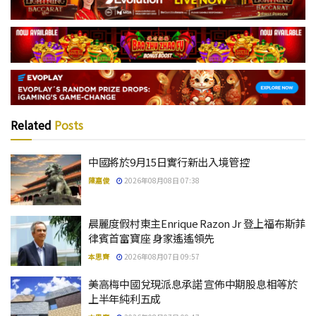
Related
Posts
中國將於9月15日實行新出入境管控
陳嘉俊
2026年08月08日 07:38
晨麗度假村東主Enrique Razon Jr 登上福布斯菲
律賓首富寶座 身家遙遙領先
本思齊
2026年08月07日 09:57
美高梅中國兌現派息承諾 宣佈中期股息相等於
上半年純利五成