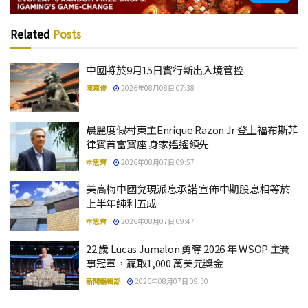
Related
Posts
中國將於9月15日實行新出入境管控
陳嘉俊
2026年08月08日 07:38
晨麗度假村東主Enrique Razon Jr 登上福布斯菲
律賓首富寶座 身家遙遙領先
本思齊
2026年08月07日 09:57
美高梅中國兌現派息承諾 宣佈中期股息相等於
上半年純利五成
本思齊
2026年08月07日 09:47
22 歲 Lucas Jumalon 勇奪 2026 年 WSOP 主賽
事冠軍，贏取1,000 萬美元獎金
新聞編輯部
2026年08月07日 09:30