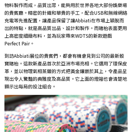
物料製作而成，品質出眾，能夠用於世界各地大部份娛樂場
的貴賓廳。精密的針織和華貴的手工，配合USB和無線網絡
充電等先進配置，讓產品保留了讓Abbiati在市場上穎脫而
出的特點，就是高品質出品、設計和製作。而賭枱表面更用
上高密度細緻布料，並為玩家帶來WDTS的新款遊戲
Perfect Pair。
到訪Abbiati展位的貴賓們，都會有機會見到公司的最新骰
寶賭枱。這款新產品首次於亞洲市場亮相。它選用了環保皮
革，並以物理氣相蒸鍍的方式把黃金鑲嵌於其上，令產品呈
現出令人驚豔的典雅度及高品質。它上面的燈箱也會清楚地
顥示出每局的投注組合。