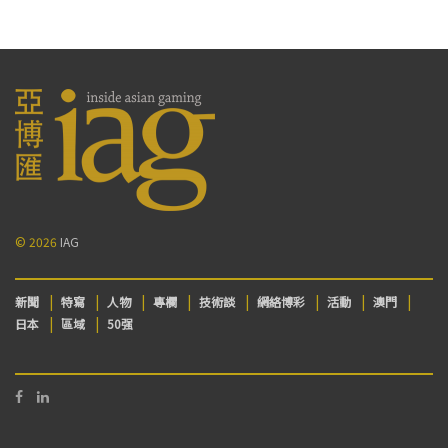
© 2026
IAG
新聞
特寫
人物
專欄
技術談
網絡博彩
活動
澳門
日本
區域
50强