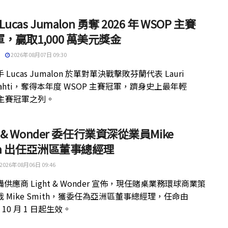
 Lucas Jumalon 勇奪 2026 年 WSOP 主賽
，贏取1,000 萬美元獎金
2026年08月07日 09:30
 Lucas Jumalon 於單對單決戰擊敗芬蘭代表 Lauri
kilahti，奪得本年度 WSOP 主賽冠軍，躋身史上最年輕
 主賽冠軍之列。
ht & Wonder 委任行業資深從業員Mike
th 出任亞洲區董事總經理
2026年08月06日 09:46
供應商 Light & Wonder 宣佈，現任賭桌業務環球商業策
 Mike Smith，獲委任為亞洲區董事總經理，任命由
年 10 月 1 日起生效。