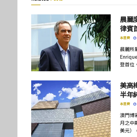
晨麗度
律賓
本思齊
晨麗所屬母
Enriq
登首位
美高
半年
本思齊
澳門博彩
月之中期
美元）