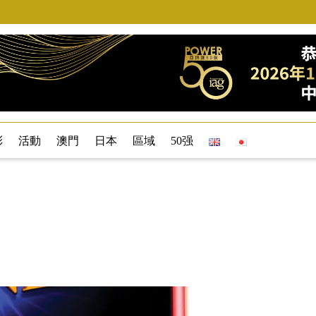
彩
活動
澳門
日本
區域
50强