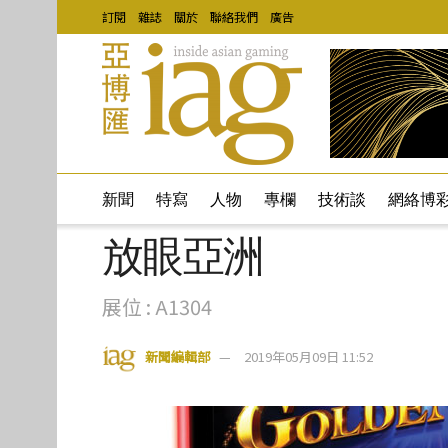
訂閱
雜誌
關於
聯絡我們
廣告
新聞
特寫
人物
專欄
技術談
網絡博
放眼亞洲
展位 : A1304
新聞編輯部
2019年05月09日 11:52