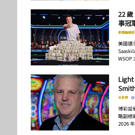
22 歲
事冠軍
新聞編輯部
美國選手
Saas
WSOP
Lig
Smi
本思齊
博彩設備
略副總裁
2026 