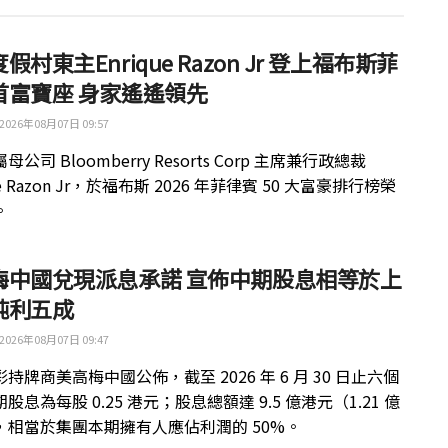
假村東主Enrique Razon Jr 登上福布斯菲
首富寶座 身家遙遙領先
2026年08月07日 09:57
公司 Bloomberry Resorts Corp 主席兼行政總裁
ue Razon Jr，於福布斯 2026 年菲律賓 50 大富豪排行榜榮
。
梅中國兌現派息承諾 宣佈中期股息相等於上
純利五成
2026年08月07日 09:47
持牌商美高梅中國公佈，截至 2026 年 6 月 30 日止六個
股息為每股 0.25 港元；股息總額達 9.5 億港元（1.21 億
，相當於集團本期擁有人應佔利潤的 50%。