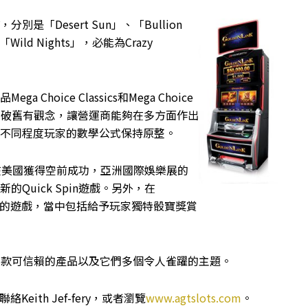
是「Desert Sun」、「Bullion
和「Wild Nights」，必能為Crazy
Choice Classics和Mega Choice
hoice打破舊有觀念，讓營運商能夠在多方面作出
不同程度玩家的數學公式保持原整。
遊戲在美國獲得空前成功，亞洲國際娛樂展的
Quick Spin遊戲。另外，在
A640的遊戲，當中包括給予玩家獨特骰寶獎賞
出的多款可信賴的產品以及它們多個令人雀躍的主題。
Keith Jef-fery，或者瀏覽
www.agtslots.com
。