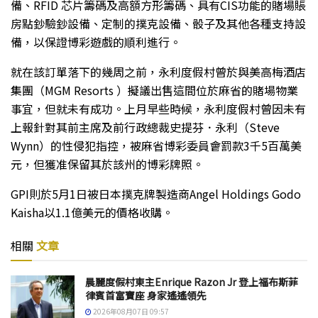
備、RFID 芯片籌碼及高額方形籌碼、具有CIS功能的賭場賬
房點鈔驗鈔設備、定制的撲克設備、骰子及其他各種支持設
備，以保證博彩遊戲的順利進行。
就在該訂單落下的幾周之前，永利度假村曾於與美高梅酒店
集團（MGM Resorts ）擬議出售這間位於麻省的賭場物業
事宜，但就未有成功。上月早些時候，永利度假村曾因未有
上報針對其前主席及前行政總裁史提芬．永利（Steve
Wynn）的性侵犯指控，被麻省博彩委員會罰款3千5百萬美
元，但獲准保留其於該州的博彩牌照。
GPI則於5月1日被日本撲克牌製造商Angel Holdings Godo
Kaisha以1.1億美元的價格收購。
相關
文章
晨麗度假村東主Enrique Razon Jr 登上福布斯菲
律賓首富寶座 身家遙遙領先
2026年08月07日 09:57