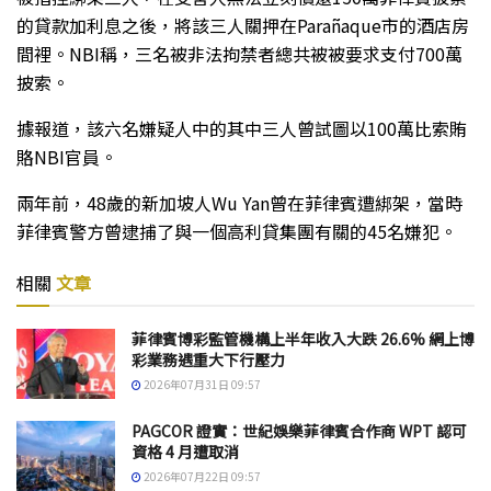
的貸款加利息之後，將該三人關押在Parañaque市的酒店房
間裡。NBI稱，三名被非法拘禁者總共被被要求支付700萬
披索。
據報道，該六名嫌疑人中的其中三人曾試圖以100萬比索賄
賂NBI官員。
兩年前，48歲的新加坡人Wu Yan曾在菲律賓遭綁架，當時
菲律賓警方曾逮捕了與一個高利貸集團有關的45名嫌犯。
相關
文章
菲律賓博彩監管機構上半年收入大跌 26.6% 網上博
彩業務遇重大下行壓力
2026年07月31日 09:57
PAGCOR 證實：世紀娛樂菲律賓合作商 WPT 認可
資格 4 月遭取消
2026年07月22日 09:57