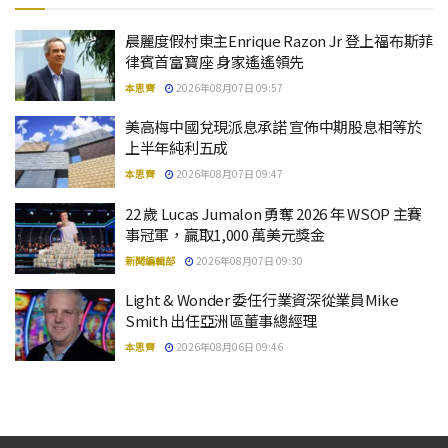
晨麗度假村東主Enrique Razon Jr 登上福布斯菲
律賓首富寶座 身家遙遙領先
本思齊
2026年08月07日 09:57
美高梅中國兌現派息承諾 宣佈中期股息相等於
上半年純利五成
本思齊
2026年08月07日 09:47
22 歲 Lucas Jumalon 勇奪 2026 年 WSOP 主賽
事冠軍，贏取1,000 萬美元獎金
新聞編輯部
2026年08月07日 09:30
Light & Wonder 委任行業資深從業員Mike
Smith 出任亞洲區董事總經理
本思齊
2026年08月06日 09:46