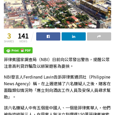
3
141
SHARES
VIEWS
菲律賓國家調查局（NBI）日前向公眾發出警告，提醒公眾
注意高利貸詐騙及以綁架遊客為要挾。
NBI發言人Ferdinand Lavin告訴菲律賓通訊社（Philippine
News Agency）稱，在上週逮捕了六名嫌疑人之後，賭客在
面臨類似情況時「應立刻向酒店工作人員及安保人員尋求幫
助」。
該六名嫌疑人中有五個是中國人、一個是菲律賓華人，他們
被指控綁架三人，在受害人無法立刻償還150萬菲律賓披索