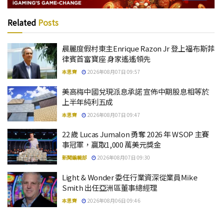
Related
Posts
晨麗度假村東主Enrique Razon Jr 登上福布斯菲
律賓首富寶座 身家遙遙領先
本思齊
2026年08月07日 09:57
美高梅中國兌現派息承諾 宣佈中期股息相等於
上半年純利五成
本思齊
2026年08月07日 09:47
22 歲 Lucas Jumalon 勇奪 2026 年 WSOP 主賽
事冠軍，贏取1,000 萬美元獎金
新聞編輯部
2026年08月07日 09:30
Light & Wonder 委任行業資深從業員Mike
Smith 出任亞洲區董事總經理
本思齊
2026年08月06日 09:46