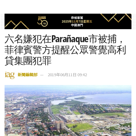
六名嫌犯在Parañaque市被捕，
菲律賓警方提醒公眾警覺高利
貸集團犯罪
新聞編輯部
2019年06月11日 09:42