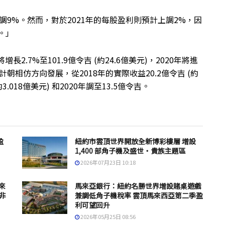
下調9%。然而，對於2021年的每股盈利則預計上調2%，因
。」
.7%至101.9億令吉 (約24.6億美元)，2020年將進
朝相仿方向發展，從2018年的實際收益20.2億令吉 (約
約3.018億美元) 和2020年調至13.5億令吉。
盈
紐約市雲頂世界開放全新博彩樓層 增設
1,400 部角子機及盛世・貴族主題區
2026年07月23日 10:18
來
馬來亞銀行：紐約名勝世界增設賭桌遊戲
非
兼調低角子機稅率 雲頂馬來西亞第二季盈
利可望回升
2026年05月25日 08:56