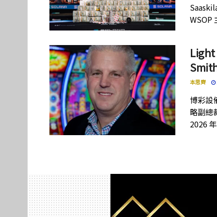
Saas
WSOP
Lig
Smi
本思齊
博彩設備
略副總裁
2026 