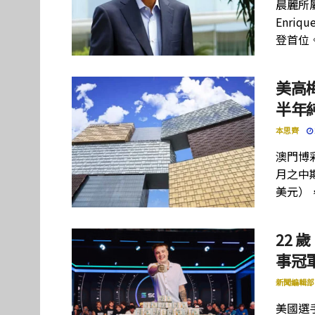
晨麗所屬母
Enriq
登首位
美高
半年
本思齊
澳門博彩
月之中期
美元）
22 歲
事冠軍
新聞編輯部
美國選手