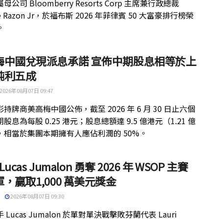
公司 Bloomberry Resorts Corp 主席兼行政總裁
ue Razon Jr，於福布斯 2026 年菲律賓 50 大富豪排行榜榮
。
梅中國兌現派息承諾 宣佈中期股息相等於上
純利五成
2026年08月07日 09:47
持牌商美高梅中國公佈，截至 2026 年 6 月 30 日止六個
股息為每股 0.25 港元；股息總額達 9.5 億港元（1.21 億
，相當於集團本期擁有人應佔利潤的 50%。
 Lucas Jumalon 勇奪 2026 年 WSOP 主賽
，贏取1,000 萬美元獎金
2026年08月07日 09:30
 Lucas Jumalon 於單對單決戰擊敗芬蘭代表 Lauri