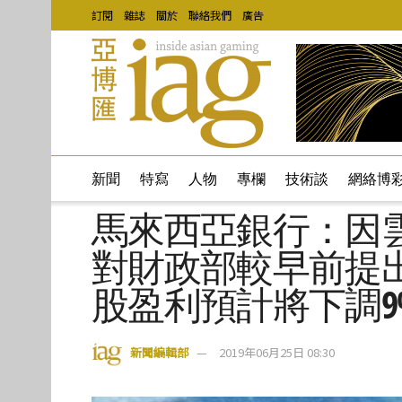
訂閱
雜誌
關於
聯絡我們
廣告
新聞
特寫
人物
專欄
技術談
網絡博
馬來西亞銀行：因
對財政部較早前提
股盈利預計將下調9
新聞編輯部
2019年06月25日 08:30