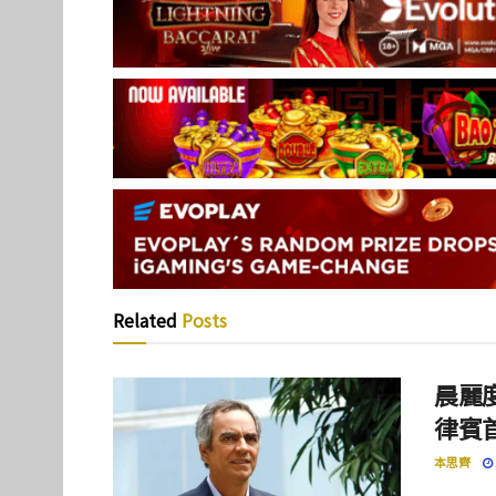
Related
Posts
晨麗度
律賓
本思齊