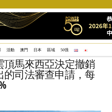
彩
活動
澳門
日本
區域
50强
雲頂馬來西亞決定撤銷
出的司法審查申請，每
%