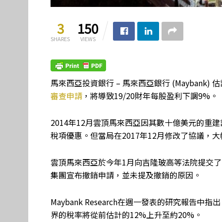
3
150
SHARES
VIEWS
馬來西亞投資銀行 – 馬來西亞銀行 (Maybank
審查申請
，將導致19/20財年每股盈利下調9%。
2014年12月雲頂馬來西亞因其數十億美元的重建計畫 
稅項優惠。但當局在2017年12月修改了協議，
雲頂馬來西亞於今年1月向吉隆玻高等法院提交
集團宣布撤銷申請，並未提及撤銷的原因。
Maybank Research在週一發表的研究報
界的稅率將從前估計的12%上升至約20%。