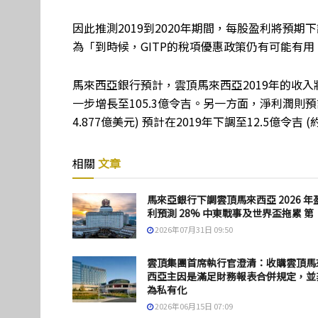
因此推測2019到2020年期間，每股盈利將預期
為「到時候，GITP的稅項優惠政策仍有可能有用
馬來西亞銀行預計，雲頂馬來西亞2019年的收入將增長2
一步增長至105.3億令吉。另一方面，淨利潤則預計
4.877億美元) 預計在2019年下調至12.5億令吉 (
相關
文章
馬來亞銀行下調雲頂馬來西亞 2026 年
利預測 28% 中東戰事及世界盃拖累 第
2026年07月31日 09:50
雲頂集團首席執行官澄清：收購雲頂馬
西亞主因是滿足財務報表合併規定，並
為私有化
2026年06月15日 07:09