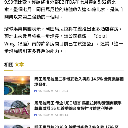
9.99億比索。經調整後分部EBITDA在七月達到5.62億比
索。整個七月，岡田馬尼拉的總體收入達35億比索，是其自
開業以來第二強勁的一個月。
環球娛樂集團表示，岡田馬尼拉將在線推出更多酒店客房，
預計未來數月將進一步增長。該公司透露，「Coral
Wing（B座）內的許多房間目前已在試運營」，這講「進一
步增強吸引更多客戶的能力。」
相關
文章
岡田馬尼拉第二季博彩收入再跌 14.6% 貴賓業務困
境惡化
2026年07月15日 10:03
馬尼拉岡田 母企 UEC 坦言 馬尼拉博彩營運商競爭
轉趨激烈 26 年首季綜合度假村收益盈利雙跌
2026年05月15日 08:43
岡田馬尼拉2026 年首季博彩收入按年跌 17% 至