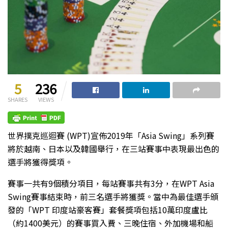
5
236
SHARES
VIEWS
世界撲克巡迴賽 (WPT)宣佈2019年「Asia Swing」系列賽
將於越南、日本以及韓國舉行，在三站賽事中表現最出色的
選手將獲得獎項。
賽事一共有9個積分項目，每站賽事共有3分，在WPT Asia
Swing賽事結束時，前三名選手將獲獎。當中為最佳選手頒
發的「WPT 印度站豪客賽」套餐獎項包括10萬印度盧比
（約1400美元）的賽事買入費、三晚住宿、外加機場和船