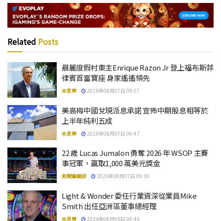
Related
Posts
晨麗度假村東主Enrique Razon Jr 登上福布斯菲
律賓首富寶座 身家遙遙領先
本思齊
2026年08月07日 09:57
美高梅中國兌現派息承諾 宣佈中期股息相等於
上半年純利五成
本思齊
2026年08月07日 09:47
22 歲 Lucas Jumalon 勇奪 2026 年 WSOP 主賽
事冠軍，贏取1,000 萬美元獎金
新聞編輯部
2026年08月07日 09:30
Light & Wonder 委任行業資深從業員Mike
Smith 出任亞洲區董事總經理
本思齊
2026年08月06日 09:46