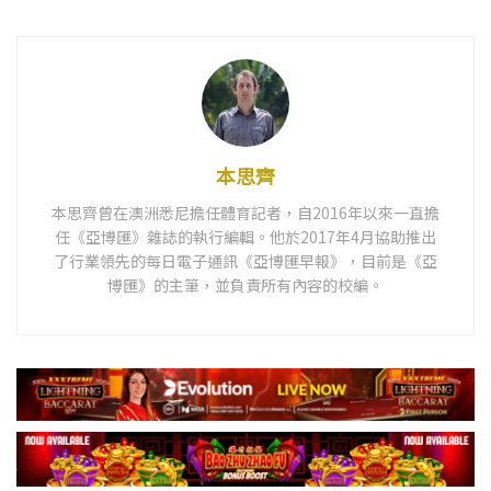
本思齊
本思齊曾在澳洲悉尼擔任體育記者，自2016年以來一直擔
任《亞博匯》雜誌的執行編輯。他於2017年4月協助推出
了行業領先的每日電子通訊《亞博匯早報》，目前是《亞
博匯》的主筆，並負責所有內容的校編。