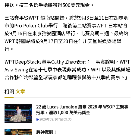
接送。這三名選手還將獲得500美元現金。
三站賽事從WPT 越南站開始，將於9月3日至11日在胡志明
市的Pro Poker Club舉行。隨後第二站賽事WPT 日本站將
於9月16日在東京雅叙園酒店舉行、比賽為期三週。最終站
WPT 韓國站將於9月17日至23日在仁川天堂城娛樂場舉
行。
WPTDeepStacks董事Cathy Zhao表示：「事實證明，WPT
Asia Swing在第十七季中表現非常成功，WPT以及其娛樂場
合作夥伴均希望全球玩家都能踴躍參與第十八季的賽事。」
相關
文章
22 歲 Lucas Jumalon 勇奪 2026 年 WSOP 主賽事
冠軍，贏取1,000 萬美元獎金
2026年08月07日 09:30
牌神駕到！