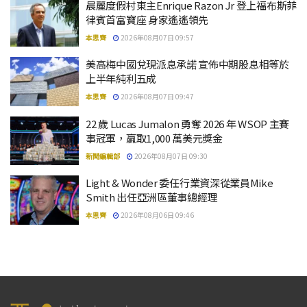
晨麗度假村東主Enrique Razon Jr 登上福布斯菲
律賓首富寶座 身家遙遙領先
本思齊
2026年08月07日 09:57
美高梅中國兌現派息承諾 宣佈中期股息相等於
上半年純利五成
本思齊
2026年08月07日 09:47
22 歲 Lucas Jumalon 勇奪 2026 年 WSOP 主賽
事冠軍，贏取1,000 萬美元獎金
新聞編輯部
2026年08月07日 09:30
Light & Wonder 委任行業資深從業員Mike
Smith 出任亞洲區董事總經理
本思齊
2026年08月06日 09:46