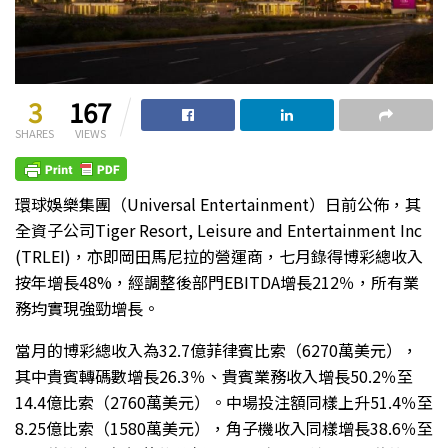
3
167
SHARES
VIEWS
環球娛樂集團（Universal Entertainment）日前公佈，其
全資子公司Tiger Resort, Leisure and Entertainment Inc
(TRLEI)，亦即岡田馬尼拉的營運商，七月錄得博彩總收入
按年增長48%，經調整後部門EBITDA增長212％，所有業
務均實現強勁增長。
當月的博彩總收入為32.7億菲律賓比索（6270萬美元），
其中貴賓轉碼數增長26.3％、貴賓業務收入增長50.2％至
14.4億比索（2760萬美元）。中場投注額同樣上升51.4％至
8.25億比索（1580萬美元），角子機收入同樣增長38.6％至