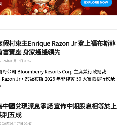
假村東主Enrique Razon Jr 登上福布斯菲
首富寶座 身家遙遙領先
2026年08月07日 09:57
公司 Bloomberry Resorts Corp 主席兼行政總裁
ue Razon Jr，於福布斯 2026 年菲律賓 50 大富豪排行榜榮
。
梅中國兌現派息承諾 宣佈中期股息相等於上
純利五成
2026年08月07日 09:47