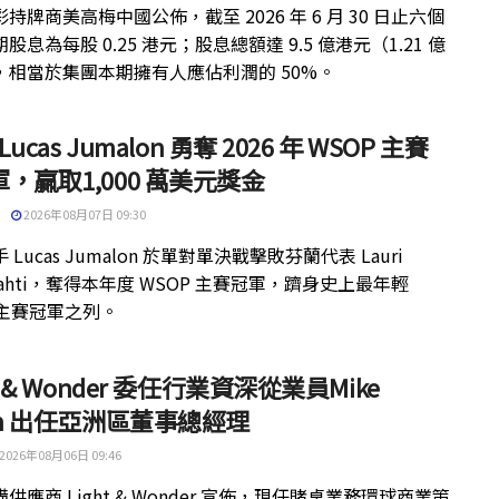
持牌商美高梅中國公佈，截至 2026 年 6 月 30 日止六個
股息為每股 0.25 港元；股息總額達 9.5 億港元（1.21 億
，相當於集團本期擁有人應佔利潤的 50%。
 Lucas Jumalon 勇奪 2026 年 WSOP 主賽
，贏取1,000 萬美元獎金
2026年08月07日 09:30
 Lucas Jumalon 於單對單決戰擊敗芬蘭代表 Lauri
kilahti，奪得本年度 WSOP 主賽冠軍，躋身史上最年輕
 主賽冠軍之列。
ht & Wonder 委任行業資深從業員Mike
th 出任亞洲區董事總經理
2026年08月06日 09:46
供應商 Light & Wonder 宣佈，現任賭桌業務環球商業策