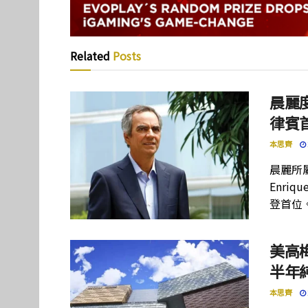
Related
Posts
晨麗度
律賓
本思齊
晨麗所屬母
Enriq
登首位
美高
半年
本思齊