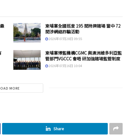
 最
柬埔寨全國巡查 195 間持牌賭場 當中 72
間涉網絡詐騙活動
2026年07月28日 09:55
有
柬埔寨博監機構CGMC 與澳洲維多利亞監
管部門VGCCC 會晤 研加強賭場監管制度
2026年07月16日 10:04
LOAD MORE
Share