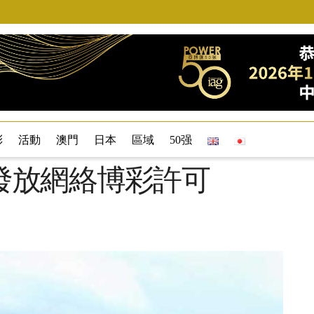
彩
活動
澳門
日本
區域
50强
發放網絡博彩許可