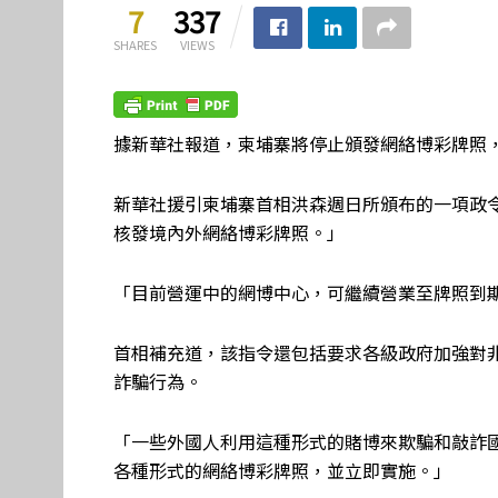
7
337
SHARES
VIEWS
據新華社報道，柬埔寨將停止頒發網絡博彩牌照
新華社援引柬埔寨首相洪森週日所頒布的一項政
核發境內外網絡博彩牌照。」
「目前營運中的網博中心，可繼續營業至牌照到
首相補充道，該指令還包括要求各級政府加強對
詐騙行為。
「一些外國人利用這種形式的賭博來欺騙和敲詐
各種形式的網絡博彩牌照，並立即實施。」