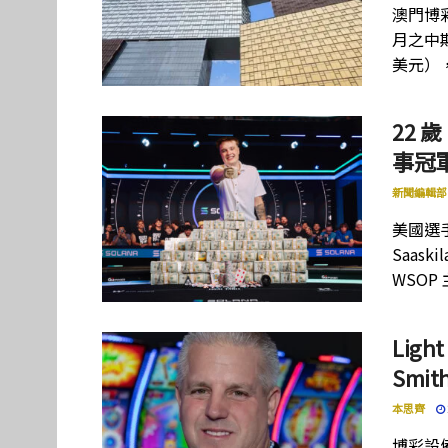
澳門博彩
月之中期
美元）
22 歲
事冠軍
新聞編輯部
美國選手
Saas
WSOP
Lig
Smi
本思齊
博彩設備