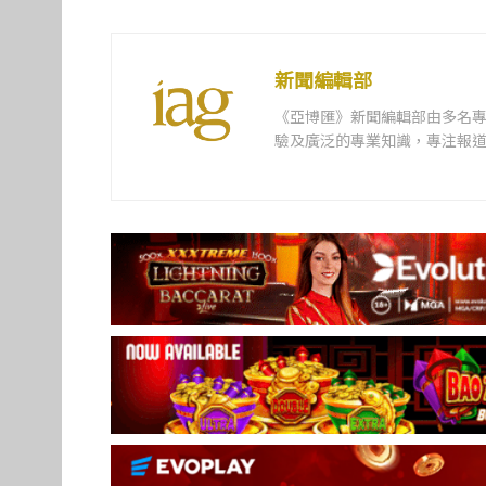
新聞編輯部
《亞博匯》新聞編輯部由多名
驗及廣泛的專業知識，專注報