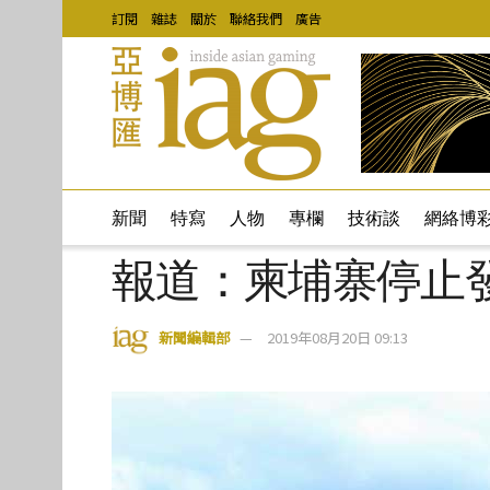
訂閱
雜誌
關於
聯絡我們
廣告
新聞
特寫
人物
專欄
技術談
網絡博
報道：柬埔寨停止
新聞編輯部
2019年08月20日 09:13