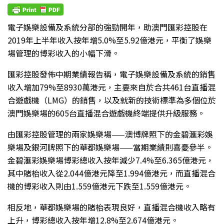
電子娛樂設備及系統分部的強勁開年，助澳門匯彩控股在
2019年上半年收入按年增5.0%至5.92億港元，平衡了娛樂
場管理的博彩收入的小幅下滑。
匯彩控股發佈中期業績報告稱，電子娛樂設備及系統的銷售
收入增加79%至8930萬港元，主要來自於合共461台直播混
合遊戲機（LMG）的銷售，以及就新的技術標準為多個位於
澳門娛樂場的605台直播混合遊戲機終端提供升級服務。
由匯彩控股管理的兩家娛樂場——澳博牌照下的金碧滙彩娛
樂場及銀河牌照下的華都娛樂場——當期業績則喜憂參半。
金碧滙彩娛樂場博彩總收入按年減少7.4%至6.365億港元，
其中賭枱收入從2.044億港元降至1.994億港元，而直播混合
機的博彩收入則由1.559億港元下跌至1.559億港元。
相反地，華都娛樂場的賭枱表現良好，直播混合機收入略有
上升，博彩總收入按年增12.8%至2.674億港元。