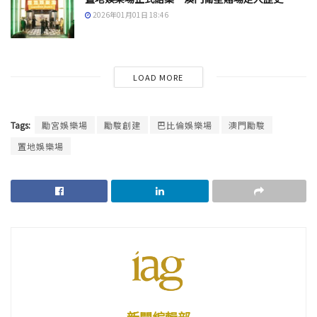
2026年01月01日 18:46
LOAD MORE
Tags:
勵宮娛樂場
勵駿創建
巴比倫娛樂場
澳門勵駿
置地娛樂場
新聞編輯部