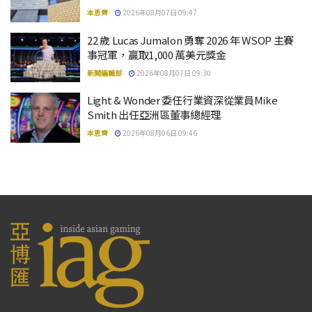
本思齊
2026年08月07日 09:47
22 歲 Lucas Jumalon 勇奪 2026 年 WSOP 主賽
事冠軍，贏取1,000 萬美元獎金
新聞編輯部
2026年08月07日 09:30
Light & Wonder 委任行業資深從業員Mike
Smith 出任亞洲區董事總經理
本思齊
2026年08月06日 09:46