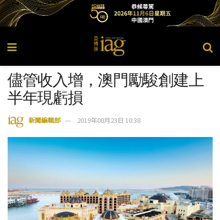
儘管收入增，澳門勵駿創建上
半年現虧損
新聞編輯部
2019年08月23日 10:38