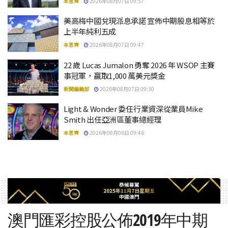
本思齊
2026年08月07日 09:57
美高梅中國兌現派息承諾 宣佈中期股息相等於
上半年純利五成
本思齊
2026年08月07日 09:47
22 歲 Lucas Jumalon 勇奪 2026 年 WSOP 主賽
事冠軍，贏取1,000 萬美元獎金
新聞編輯部
2026年08月07日 09:30
Light & Wonder 委任行業資深從業員Mike
Smith 出任亞洲區董事總經理
本思齊
2026年08月06日 09:46
澳門匯彩控股公佈2019年中期