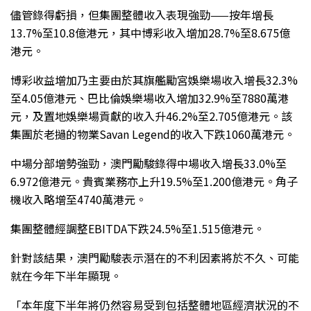
儘管錄得虧損，但集團整體收入表現強勁——按年增長
13.7%至10.8億港元，其中博彩收入增加28.7%至8.675億
港元。
博彩收益增加乃主要由於其旗艦勵宮娛樂場收入增長32.3%
至4.05億港元、巴比倫娛樂場收入增加32.9%至7880萬港
元，及置地娛樂場貢獻的收入升46.2%至2.705億港元。該
集團於老撾的物業Savan Legend的收入下跌1060萬港元。
中場分部增勢強勁，澳門勵駿錄得中場收入增長33.0%至
6.972億港元。貴賓業務亦上升19.5%至1.200億港元。角子
機收入略增至4740萬港元。
集團整體經調整EBITDA下跌24.5%至1.515億港元。
針對該結果，澳門勵駿表示潛在的不利因素將於不久、可能
就在今年下半年顯現。
「本年度下半年將仍然容易受到包括整體地區經濟狀況的不