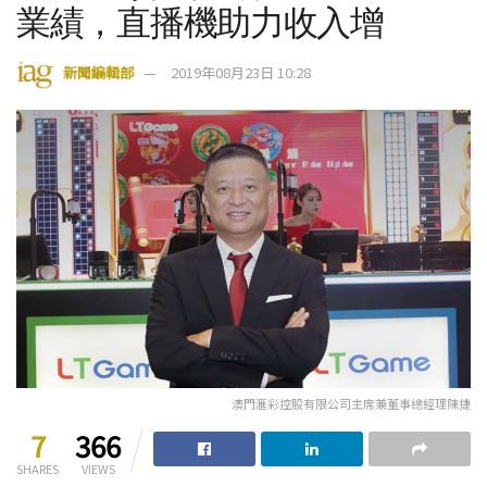
業績，直播機助力收入增
新聞編輯部
2019年08月23日 10:28
澳門滙彩控股有限公司主席兼董事總經理陳捷
7
366
SHARES
VIEWS