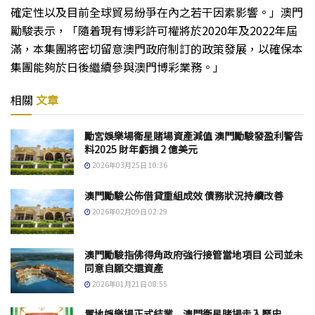
確定性以及目前全球貿易紛爭在內之若干因素影響。」澳門
勵駿表示，「隨着現有博彩許可權將於2020年及2022年屆
滿，本集團將密切留意澳門政府制訂的政策發展，以確保本
集團能夠於日後繼續參與澳門博彩業務。」
相關
文章
勵宮娛樂場衛星賭場資產減值 澳門勵駿發盈利警告
料2025 財年虧損 2 億美元
2026年03月25日 10:36
澳門勵駿公佈借貸重組成效 債務狀況持續改善
2026年02月09日 02:29
澳門勵駿指佛得角政府強行接管當地項目 公司並未
同意自願交還資產
2026年01月21日 08:55
置地娛樂場正式結業 澳門衛星賭場走入歷史