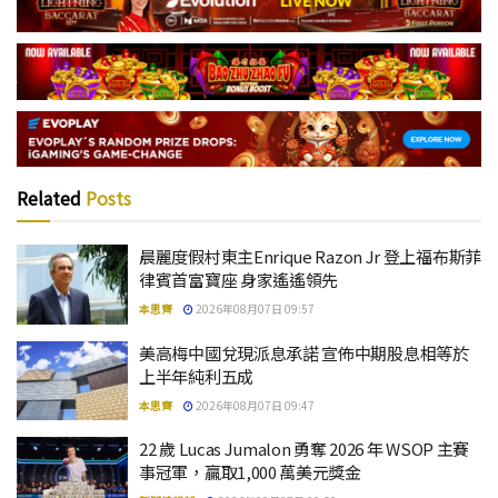
Related
Posts
晨麗度假村東主Enrique Razon Jr 登上福布斯菲
律賓首富寶座 身家遙遙領先
本思齊
2026年08月07日 09:57
美高梅中國兌現派息承諾 宣佈中期股息相等於
上半年純利五成
本思齊
2026年08月07日 09:47
22 歲 Lucas Jumalon 勇奪 2026 年 WSOP 主賽
事冠軍，贏取1,000 萬美元獎金