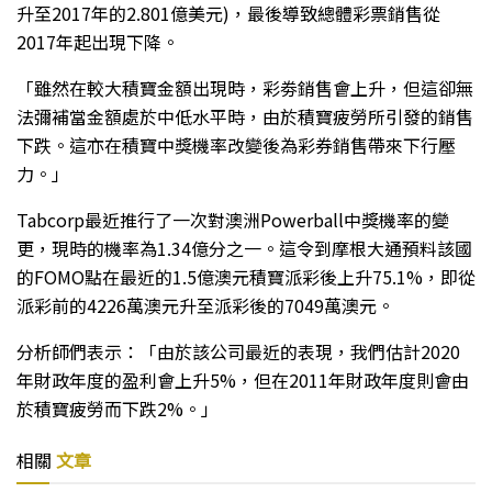
升至2017年的2.801億美元)，最後導致總體彩票銷售從
2017年起出現下降。
「雖然在較大積寶金額出現時，彩劵銷售會上升，但這卻無
法彌補當金額處於中低水平時，由於積寶疲勞所引發的銷售
下跌。這亦在積寶中獎機率改變後為彩券銷售帶來下行壓
力。」
Tabcorp最近推行了一次對澳洲Powerball中獎機率的變
更，現時的機率為1.34億分之一。這令到摩根大通預料該國
的FOMO點在最近的1.5億澳元積寶派彩後上升75.1%，即從
派彩前的4226萬澳元升至派彩後的7049萬澳元。
分析師們表示：「由於該公司最近的表現，我們估計2020
年財政年度的盈利會上升5%，但在2011年財政年度則會由
於積寶疲勞而下跌2%。」
相關
文章