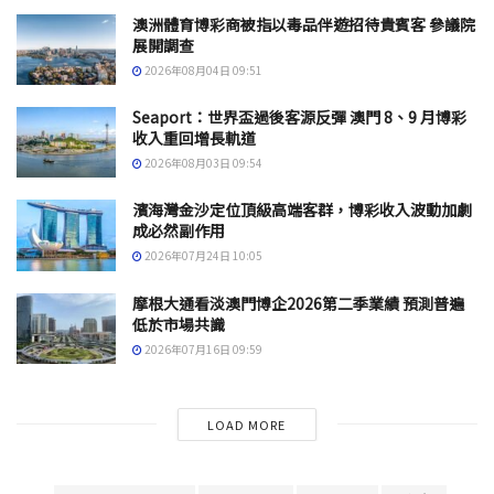
澳洲體育博彩商被指以毒品伴遊招待貴賓客 參議院
展開調查
2026年08月04日 09:51
Seaport：世界盃過後客源反彈 澳門 8、9 月博彩
收入重回增長軌道
2026年08月03日 09:54
濱海灣金沙定位頂級高端客群，博彩收入波動加劇
成必然副作用
2026年07月24日 10:05
摩根大通看淡澳門博企2026第二季業績 預測普遍
低於市場共識
2026年07月16日 09:59
LOAD MORE