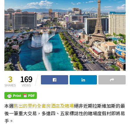
3
169
SHARES
VIEWS
本週
售出的里約全套房酒店及賭場
絕非近期拉斯維加斯的最
後一筆重大交易，多達四、五家標誌性的賭場度假村即將易
手。