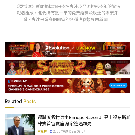
《亞博匯》新聞編輯部由多名專注於亞洲博彩多年的資深
記者組成。他們擁有數十年的從業經驗及廣泛的專業知
識，專注報道多個國家的各種博彩類專題新聞。
Related
Posts
晨麗度假村東主Enrique Razon Jr 登上福布斯菲
律賓首富寶座 身家遙遙領先
本思齊
2026年08月07日 09:57