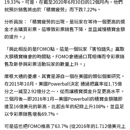
19.33%。可是，在截至2020年6月30日的12個月內，他們
就預計銷售將由於「積寶疲勞」而下跌7.22%。
分析員說：「積寶疲勞的出現，是玩家在等待一個更高的獎
金才去購買彩票，這導致彩票銷售下降，並且減慢積寶金額
的提升。」
「與此相反的是FOMO點，這是一個玩家『害怕錯失』贏取
大額積寶機會的時間點。FOMO會通過口耳相傳而令彩票銷
售及新參與彩票活動玩家的數量上升。」
摩根大通的憂慮，其實是源自一個在美國的類似個案研究。
在2015年10月，美國Powerball決定 通過把贏率從1.75億
分之一減至2.92億分之一，從而讓積寶獎金升至更高水平。
三個月後—即2016年1月—美國Powerball的積寶金額隨即
達至16億美元的新高，比起去年的紀錄上升108%，並且足
以令彩票銷售增長69.7%。
可是這也把FOMO推高了63.7% (從2016年的1.712億美元上