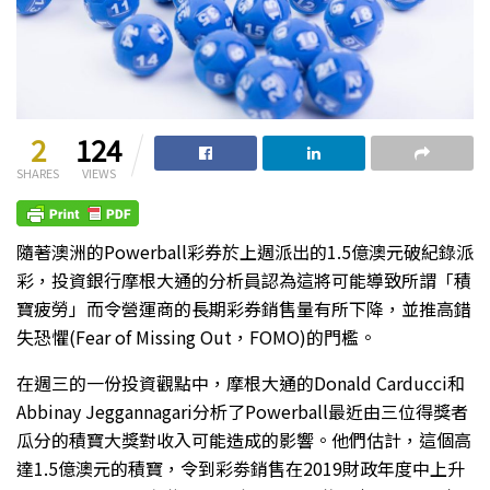
2
124
SHARES
VIEWS
隨著澳洲的Powerball彩券於上週派出的1.5億澳元破紀錄派
彩，投資銀行摩根大通的分析員認為這將可能導致所謂「積
寶疲勞」而令營運商的長期彩券銷售量有所下降，並推高錯
失恐懼(Fear of Missing Out，FOMO)的門檻。
在週三的一份投資觀點中，摩根大通的Donald Carducci和
Abbinay Jeggannagari分析了Powerball最近由三位得獎者
瓜分的積寶大獎對收入可能造成的影響。他們估計，這個高
達1.5億澳元的積寶，令到彩劵銷售在2019財政年度中上升