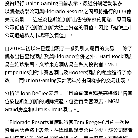
投資銀行 Union Gaming日前表示，最近併購活動繁多——
以凱撒娛樂公司與Eldorado Resorts之間即將進行的178億
美元為最——這僅為拉斯維加斯出售物業熱的開端，原因是
公眾低估了拉斯維加斯大道上資產的價值，因此「迫使上市
公司通過私人市場釋放價值」。
自2018年初以來已經出現了一系列引人矚目的交易——除了
凱撒出售里約酒店及與Eldorado合併之外，Hard Rock酒店
易主維珍集團、文華東方酒店易主私人投資者，VICI
properties則對卡賽宮酒店及Hooters酒店的租金進行了修
改—— 而Union Gaming預計明年將由同樣多的交易出現。
分析師John DeCree表示：「目前有傳言稱美高梅將出售其
位於拉斯維加斯的剩餘資產，包括百樂宮酒店、MGM
Grand房產和Circus Circus酒店。」
「Eldorado Resorts首席執行官Tom Reeg在6月的一次投
資者電話會議上表示，在與凱撒娛樂合併之後，該公司將考
慮出售其位於拉斯維加斯大道上的一兩處資產。有報道稱，