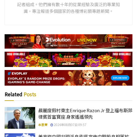
記者組成。他們擁有數十年的從業經驗及廣泛的專業知
識，專注報道多個國家的各種博彩類專題新聞。
Related
Posts
晨麗度假村東主Enrique Razon Jr 登上福布斯菲
律賓首富寶座 身家遙遙領先
本思齊
2026年08月07日 09:57
美高梅中國兌現派息承諾 宣佈中期股息相等於