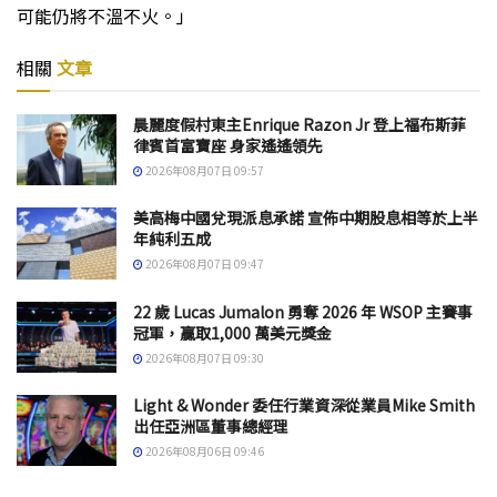
可能仍將不溫不火。」
相關
文章
晨麗度假村東主Enrique Razon Jr 登上福布斯菲
律賓首富寶座 身家遙遙領先
2026年08月07日 09:57
美高梅中國兌現派息承諾 宣佈中期股息相等於上半
年純利五成
2026年08月07日 09:47
22 歲 Lucas Jumalon 勇奪 2026 年 WSOP 主賽事
冠軍，贏取1,000 萬美元獎金
2026年08月07日 09:30
Light & Wonder 委任行業資深從業員Mike Smith
出任亞洲區董事總經理
2026年08月06日 09:46