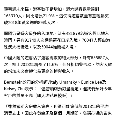
隨著週末來臨，遊客數不斷增加，週六遊客數量達到
163370人，同比增長21.9％。這使得遊客數量有望輕鬆突
破2018年黃金週的89萬人次。
關閘仍是遊客最多的入境地，計有481879名遊客經此地入
澳門。另有91749人次通過蓮花口岸入境，70047人經由港
珠澳大橋抵達，以及50044從機場入境。
中國大陸的遊客佔了遊客總數的絕大部分，計有656687人
次，相比2018年增長了11.6%。但分析師警告稱，訪客人數
的增加未必會轉化為更高的博彩收入。
Bernstein公司的分析師Vitaly Umansky、Eunice Lee及
Kelsey Zhu表示：「儘管酒店預訂量穩定，但我們預計今年
客戶的質量不高（即人均花費較低）」。
「雖然當期客房收入會高，但很可能會低於2018年的平均
消費支出。因此在黃金周及整個十月期間，高端市場的表象