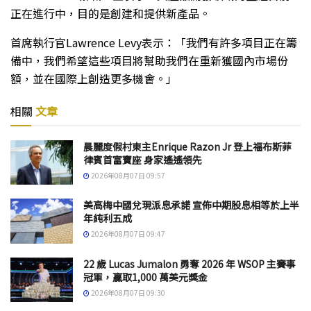
正在進行中，目的是創建和提供新產品。
首席執行官Lawrence Levy表示：「我們有許多項目正在籌
備中，我們希望這些項目將幫助我們在重新獲國內市場份
額，並在國際上創造更多機會。」
相關
文章
晨麗度假村東主Enrique Razon Jr 登上福布斯菲
律賓首富寶座 身家遙遙領先
2026年08月07日 09:57
美高梅中國兌現派息承諾 宣佈中期股息相等於上半
年純利五成
2026年08月07日 09:47
22 歲 Lucas Jumalon 勇奪 2026 年 WSOP 主賽事
冠軍，贏取1,000 萬美元獎金
2026年08月07日 09:30