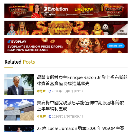
Related
Posts
晨麗度假村東主Enrique Razon Jr 登上福布斯菲
律賓首富寶座 身家遙遙領先
本思齊
2026年08月07日 09:57
美高梅中國兌現派息承諾 宣佈中期股息相等於
上半年純利五成
本思齊
2026年08月07日 09:47
22 歲 Lucas Jumalon 勇奪 2026 年 WSOP 主賽