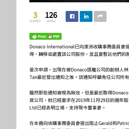
3
126
SHARES
VIEWS
Donaco International已向澳洲收購
得、轉移或處置該公司股份，並且要暫託他們的
是次申請，出現在被Donaco逐離公司的創辦人林拱耀
Tan最近發出通知之後。該通知呼籲免任公司所
雖然那些通知被視為無效，但是最近取得Donaco 19
資公司，就已經要求在2019年11月29日的週年股
Ltd已經表明立場，支持現今董事會。
在本週向收購事務委員會提出阻止Gerald和Patri