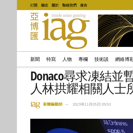
訂閱
雜誌
關於
聯絡我們
廣告
新聞
特寫
人物
專欄
技術談
網絡博
Donaco尋求凍結
人林拱耀相關人士
新聞編輯部
2019年11月05日 09:50