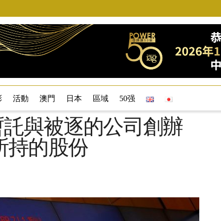
彩
活動
澳門
日本
區域
50强
並暫託與被逐的公司創辦
所持的股份