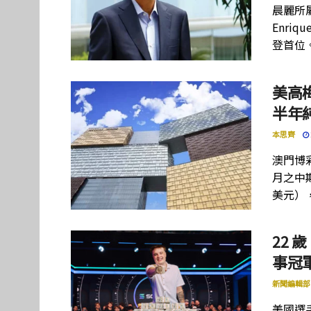
晨麗所屬母
Enriq
登首位
美高
半年
本思齊
澳門博彩
月之中期
美元）
22 歲
事冠軍
新聞編輯部
美國選手