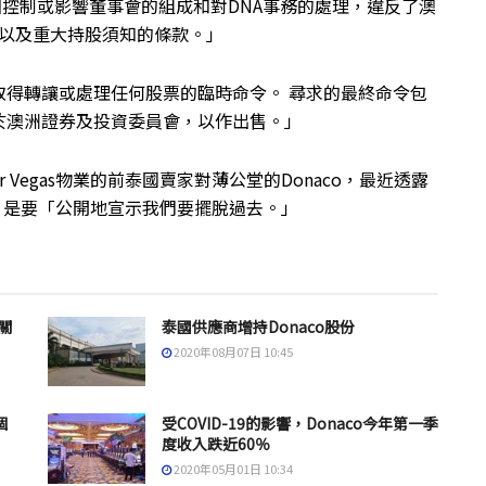
圖控制或影響董事會的組成和對DNA事務的處理，違反了澳
的s606，以及重大持股須知的條款。」
取得轉讓或處理任何股票的臨時命令。 尋求的最終命令包
於澳洲證券及投資委員會，以作出售。」
Vegas物業的前泰國賣家對薄公堂的Donaco，最近透露
 Ltd」，是要「公開地宣示我們要擺脫過去。」
關
泰國供應商增持Donaco股份
2020年08月07日 10:45
個
受COVID-19的影響，Donaco今年第一季
度收入跌近60％
2020年05月01日 10:34