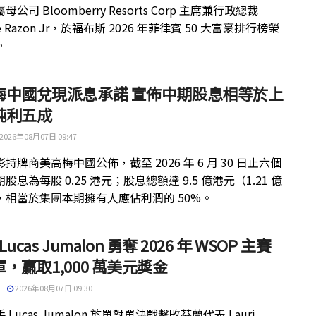
公司 Bloomberry Resorts Corp 主席兼行政總裁
ue Razon Jr，於福布斯 2026 年菲律賓 50 大富豪排行榜榮
。
梅中國兌現派息承諾 宣佈中期股息相等於上
純利五成
2026年08月07日 09:47
持牌商美高梅中國公佈，截至 2026 年 6 月 30 日止六個
股息為每股 0.25 港元；股息總額達 9.5 億港元（1.21 億
，相當於集團本期擁有人應佔利潤的 50%。
 Lucas Jumalon 勇奪 2026 年 WSOP 主賽
，贏取1,000 萬美元獎金
2026年08月07日 09:30
 Lucas Jumalon 於單對單決戰擊敗芬蘭代表 Lauri