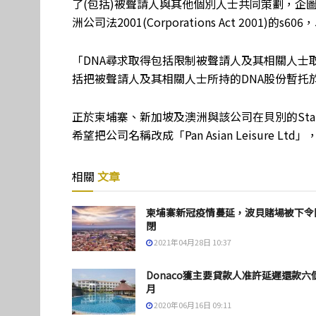
了(包括)被聲請人與其他個別人士共同策劃，企
洲公司法2001(Corporations Act 2001)
「DNA尋求取得包括限制被聲請人及其相關人士
括把被聲請人及其相關人士所持的DNA股份暫托
正於柬埔寨、新加坡及澳洲與該公司在貝別的Star 
希望把公司名稱改成「Pan Asian Leisure
相關
文章
柬埔寨新冠疫情蔓延，波貝賭場被下令
閉
2021年04月28日 10:37
Donaco獲主要貸款人准許延遲還款六
月
2020年06月16日 09:11