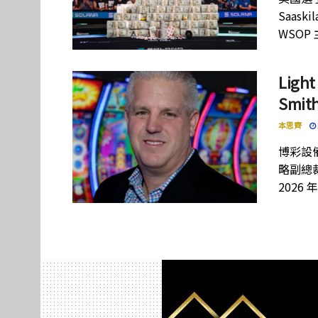
Saas
WSOP
Lig
Smi
本思齊
博彩設備
略副總裁
2026 