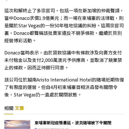
這次和解終止了多宗官司，包括一項在新加坡的仲裁聲請，
當中Donaco求償1.9億美元；而一場在柬埔寨的法律戰，則
是關於Star Vegas的一份50年租地協議的糾紛。這兩宗官司
裏，Donaco都聲稱該批賣家違反不競爭條款，繼續於貝別
經營博彩活動。
Donaco當時表示，由於貸款協議中有條款涉及向賣方支付
未付租金以及支付2,000萬澳元予供應商，並取消了競業禁
止的條款，因而正待銀行同意。
該公司位於越南Aristo International Hotel的賭場近期恢復
了有限度的運營。但自4月初柬埔寨首相洪森發布關閉令
後，Star Vegas仍一直處於關閉狀態。
相關
文章
柬埔寨新冠疫情蔓延，波貝賭場被下令關閉