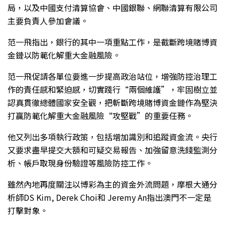
局，以及中國支付清算協會、中國銀聯、網聯清算有限公司
主要負責人參加會議。
范一飛指出，銀行的其中一項重點工作，是截斷跨境賭博資
金鏈以防範化解重大金融風險。
范一飛促請各單位要進一步提高政治站位，增強防控治理工
作的責任感和緊迫感，切實踐行“兩個維護”，牢固樹立並
認真貫徹總體國家安全觀，把斬斷跨境賭博資金鏈作為堅決
打贏防範化解重大金融風險“攻堅戰”的重要任務。
他又列出多項執行政策，包括增加識別和追蹤資金流。央行
又要求盡早提交大額和可疑交易報告、加強留意洗錢監測分
析、帳戶取現身份驗證等風險防控工作。
雖然內地再度關注以博彩為主的資金外流問題，摩根大通分
析師DS Kim, Derek Choi和 Jeremy An指出澳門不一定是
打擊對象。