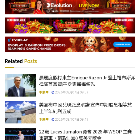
Related
Posts
晨麗度假村東主Enrique Razon Jr 登上福布斯菲
律賓首富寶座 身家遙遙領先
本思齊
2026年08月07日 09:57
美高梅中國兌現派息承諾 宣佈中期股息相等於
上半年純利五成
本思齊
2026年08月07日 09:47
22 歲 Lucas Jumalon 勇奪 2026 年 WSOP 主賽
事冠軍，贏取1,000 萬美元獎金