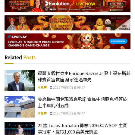
Related
Posts
晨麗度假村東主Enrique Razon Jr 登上福布斯菲
律賓首富寶座 身家遙遙領先
本思齊
2026年08月07日 09:57
美高梅中國兌現派息承諾 宣佈中期股息相等於
上半年純利五成
本思齊
2026年08月07日 09:47
22 歲 Lucas Jumalon 勇奪 2026 年 WSOP 主賽
事冠軍，贏取1,000 萬美元獎金