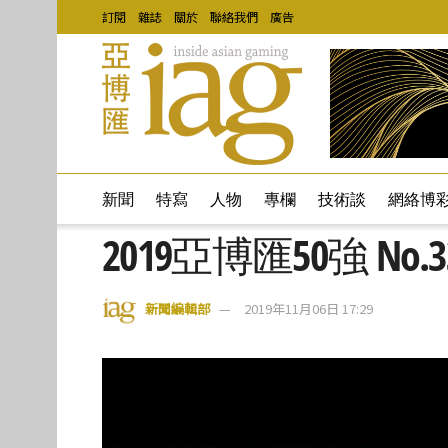
訂閱
雜誌
關於
聯絡我們
廣告
新聞
特寫
人物
專欄
技術談
網絡博
2019亞博匯50強 No.33 
新聞編輯部
2019年11月06日 17:29