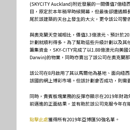
(SKYCITY Auckland)附近發展的一間價
目，原定於本年稍早時候開幕，但最後卻遭遇頗長
尾於該建築的天台上發生的大火，更令該公司警
與奧克蘭天空城相比，價值3.3億澳元、預計於2021年
計劃就順利得多。為了幫助這些升級計劃以及其他該公司
籌集資金，SKY-CITY完成了以1.88億澳元向美國公司
Darwin)的物業，同時亦賣出了該公司在奧克蘭
該公司在8月啟用了其以馬爾他為基地、面向紐
該國的網上博彩市場。但該計劃會否成功，則需
同時，貴賓板塊業務的反彈亦顯示在2019年財政
前邁進的正面結果，並有助於該公司克服今年在賭
點擊此處
獲得所有2019年亞博匯50強名單。