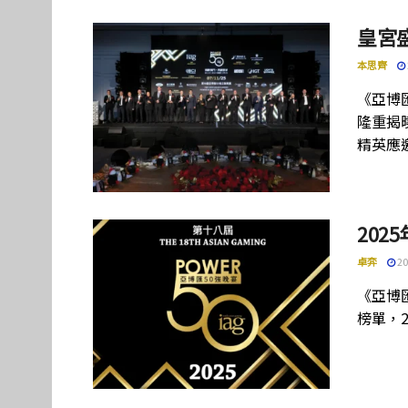
皇宮
本思齊
《亞博
隆重揭
精英應
202
卓弈
20
《亞博
榜單，2