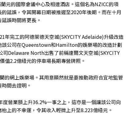
值7億紐西蘭元的國際會議中心及相連酒店。這個名為NZICC的項
的延誤，令其開幕日期被推遲至2020年後期。而在十月
告延誤時間將更長。
完工的阿德萊德天空城(SKYCITY Adelaide)升級改造
在Queenstown和Hamilton的娛樂場的改造計劃
Delaware North出售了前稱達爾文天空城(SKYCITY
那價值2.2億紐元的停車場長期專營牌照。
西蘭的網上娛樂場。其用意顯然就是要推動政府合宜地監管
要時間去證明。
年度營業額上升36.2%一事之上，這亦是一個讓該公司向
枱上的不幸運，令其收入輕微上升至8.223億紐元。