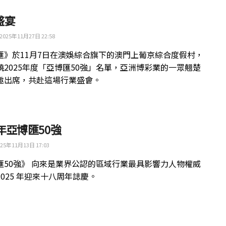
盛宴
2025年11月27日 22:58
匯》於11月7日在澳娛綜合旗下的澳門上葡京綜合度假村，
曉2025年度「亞博匯50強」名單，亞洲博彩業的一眾翹楚
邀出席，共赴這場行業盛會。
5年亞博匯50強
25年11月13日 17:03
匯50強》 向來是業界公認的區域行業最具影響力人物權威
025 年迎來十八周年誌慶。