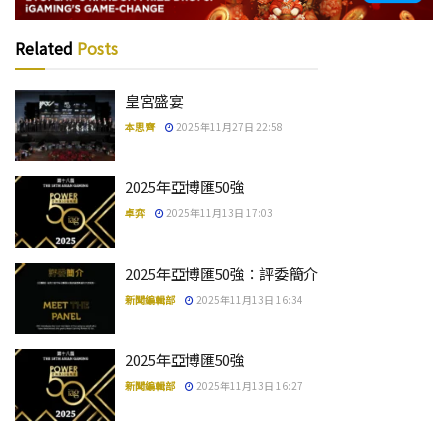
Related
Posts
皇宮盛宴
本思齊
2025年11月27日 22:58
2025年亞博匯50強
卓弈
2025年11月13日 17:03
2025年亞博匯50強：評委簡介
新聞編輯部
2025年11月13日 16:34
2025年亞博匯50強
新聞編輯部
2025年11月13日 16:27