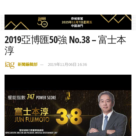
2019亞博匯50強 No.38 – 富士本
淳
新聞編輯部
2019年11月06日 16:36