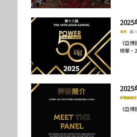
202
卓弈
20
《亞博
榜單，2
202
新聞編輯部
《亞博