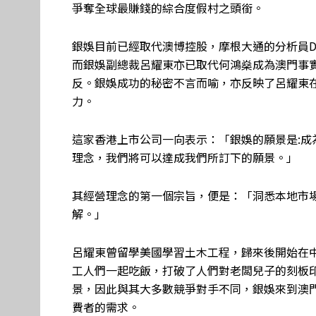
爭奪全球最賺錢的綜合度假村之頭銜。
銀娛目前已經取代澳博控股，摩根大通的分析員D
而銀娛副總裁呂耀東亦已取代何鴻燊成為澳門事
反。銀娛成功的秘密不言而喻，亦反映了呂耀東
力。
這家香港上市公司一向表示：「銀娛的願景是:
理念，我們將可以達成我們所訂下的願景。」
其經營理念的第一個宗旨，便是：「洞悉本地市
解。」
呂耀東曾留學美國學習土木工程，歸來後開始在
工人們一起吃飯，打破了人們對老闆兒子的刻板
景，因此與其大多數競爭對手不同，銀娛來到澳
費者的需求。