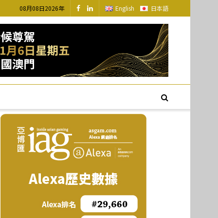
08月08日2026年
English
日本語