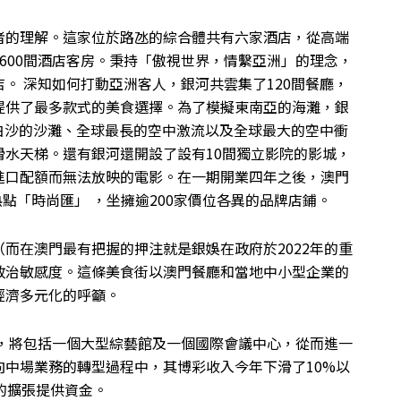
者的理解。這家位於路氹的綜合體共有六家酒店，從高端
600間酒店客房。秉持「傲視世界，情繫亞洲」的理念，
。 深知如何打動亞洲客人，銀河共雲集了120間餐廳，
甜點，提供了最多款式的美食選擇。為了模擬東南亞的海灘，銀
噸白沙的沙灘、全球最長的空中激流以及全球最大的空中衝
水天梯。還有銀河還開設了設有10間獨立影院的影城，
進口配額而無法放映的電影。在一期開業四年之後，澳門
熱點「時尚匯」 ，坐擁逾200家價位各異的品牌店鋪。
而在澳門最有把握的押注就是銀娛在政府於2022年的重
政治敏感度。這條美食街以澳門餐廳和當地中小型企業的
經濟多元化的呼籲。
工，將包括一個大型綜藝館及一個國際會議中心，從而進一
中場業務的轉型過程中，其博彩收入今年下滑了10%以
的擴張提供資金。