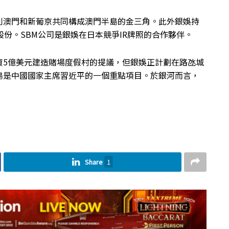
利澳門和新葡京共同構成澳門半島的金三角。此外銀娛持
股份。SBM公司是銀娛在日本競爭IR牌照的合作夥伴。
資5億美元建造賭場度假村的提議，但銀娛正計劃在路氹城
島是中國國家主席習近平的一個重點項目。於銀河而言，
Share
1