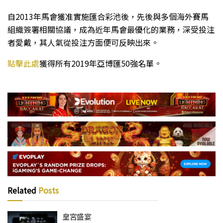
自2013年馬會獲准實施匯合彩池後，先後與多個海外賽馬
組織簽署相關協議，成為近年馬會最優化的業務，深受投注
者愛戴，其人氣從投注方面便可反映出來。
點擊此處
獲得所有2019年亞博匯50強名單。
Related
Posts
皇宮盛宴