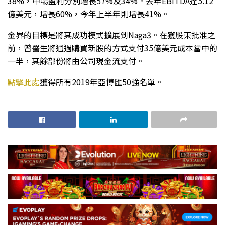
38%，中場盈利分別增長57%及34%。去年EBITDA達5.12
億美元，增長60%，今年上半年則增長41%。
金界的目標是將其成功模式擴展到Naga3。在獲股東批准之
前，曾醫生將通過購買新股的方式支付35億美元成本當中的
一半，其餘部份將由公司現金流支付。
點擊此處
獲得所有2019年亞博匯50強名單。