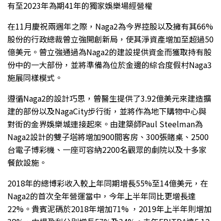
有至2023年為期41年的獨家娛樂場經營權
在11月慶祝兩週年之際，Naga2為今界控股以及擁有其66%
股份的行政總裁曾立強開創新局，使其淨資產增加至超過50
億美元。曾立強通過為Naga2的建設提供資金而獲取持有股
份中的一大部份，並將準備為位於金邊的綜合度假村Naga3
施展同樣模式。
遵循Naga2的設計巧思，曾醫生提供了3.92億美元來建造擴
建的部份以及NagaCity步行街，並將作為地下購物中心與
對街的金界娛樂城連接起來。由建築師Paul Steelman為
Naga2設計的雙子塔將增加900間客房、300張賭桌、2500
台電子博彩機、一座可容納2200名觀眾的劇院以及十多家
餐飲設施。
2018年的總博彩收入較上年同期增長55%至14億美元，在
Naga2的首次全年營運當中，今年上半年同比更增長達
22%。貴賓泥碼於2018年增加71% ，2019年上半年則增加