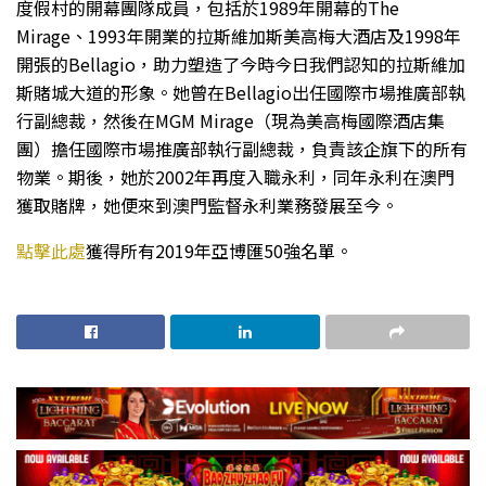
度假村的開幕團隊成員，包括於1989年開幕的The
Mirage、1993年開業的拉斯維加斯美高梅大酒店及1998年
開張的Bellagio，助力塑造了今時今日我們認知的拉斯維加
斯賭城大道的形象。她曾在Bellagio出任國際市場推廣部執
行副總裁，然後在MGM Mirage（現為美高梅國際酒店集
團）擔任國際市場推廣部執行副總裁，負責該企旗下的所有
物業。期後，她於2002年再度入職永利，同年永利在澳門
獲取賭牌，她便來到澳門監督永利業務發展至今。
點擊此處
獲得所有2019年亞博匯50強名單。