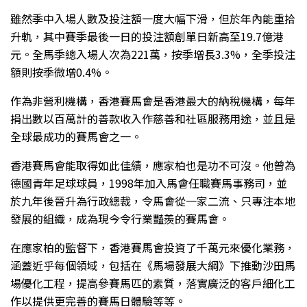
雖然季中入場人數及投注額一度大幅下滑，但於年內能重拾
升軌，其中賽季最後一日的投注額創單日新高至19.7億港
元。全馬季總入場人次為221萬，按季增長3.3%，全季投注
額則按季微增0.4%。
作為非營利機構，香港賽馬會是香港最大的納稅機構，每年
捐出數以百萬計的善款收入作慈善和社區服務用途，並且是
全球最成功的賽馬會之一。
香港賽馬會能取得如此佳績，應家柏也是功不可沒。他曾為
德國青年足球球員，1998年加入馬會任職賽馬事務司，並
於九年後晉升為行政總裁，令馬會從一家二流、只專注本地
發展的組織，成為現今令行業豔羨的賽馬會。
在應家柏的監督下，香港賽馬會投資了千萬元來優化業務，
涵蓋近乎每個領域，包括在《馬場發展大綱》下推動沙田馬
場優化工程，提高參賽馬匹的素質，落實廣泛的客戶細化工
作以提供更完善的賽馬日體驗等等。