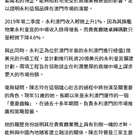
套聞名的博企，能夠相對地免受於高端業務衰退的影響，足
以證明永利這個品牌在澳門市場的演變。
2019年第二季度，永利澳門收入輕微上升1%，因為其旗艦
物業永利皇宮的中場收入錄得增長，而貴賓廳賭桌轉碼數只
是輕微下降4.6%。
與此同時，永利正為位於澳門半島的永利澳門進行總值1億
美元的升級工程，並計劃推行耗資20億美元的永利皇宮擴建
計劃，兩項工程旨在協助該企在利潤豐厚的高端中場上謀求
更大的市場份額。
毫無疑問，陳志玲在這個雄心壯志的過程中將扮演至關重要
的角色。現年51歲的她，長期以來是永利澳門運作的一個
「重要齒輪」，在過去十多年期間，負責永利澳門的市場推
廣和策略發展。
她的履歷充份說明其在貴賓廳業務上具有別樹一幟的才幹，
能夠與中國內地賭客建立融洽的關係。陳志玲曾是三家主要