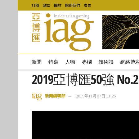
訂閱
雜誌
關於
聯絡我們
廣告
新聞
特寫
人物
專欄
技術談
網絡博
2019亞博匯50強 No.22 – 
新聞編輯部
2019年11月07日 11:26