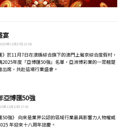
盛宴
2025年11月27日 22:58
匯》於11月7日在澳娛綜合旗下的澳門上葡京綜合度假村，
曉2025年度「亞博匯50強」名單，亞洲博彩業的一眾翹楚
邀出席，共赴這場行業盛會。
5年亞博匯50強
25年11月13日 17:03
匯50強》 向來是業界公認的區域行業最具影響力人物權威
025 年迎來十八周年誌慶。