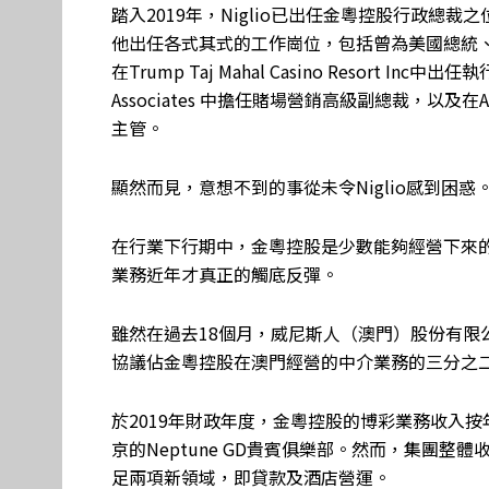
踏入2019年，Niglio已出任金粵控股行政總
他出任各式其式的工作崗位，包括曾為美國總統、
在Trump Taj Mahal Casino Resort Inc中出任執行
Associates 中擔任賭場營銷高級副總裁，以及在Atl
主管。
顯然而見，意想不到的事從未令Niglio感到困惑
在行業下行期中，金粵控股是少數能夠經營下來
業務近年才真正的觸底反彈。
雖然在過去18個月，威尼斯人（澳門）股份有限公司中
協議佔金粵控股在澳門經營的中介業務的三分之
於2019年財政年度，金粵控股的博彩業務收入按年
京的Neptune GD貴賓俱樂部。然而，集團整
足兩項新領域，即貸款及酒店營運。