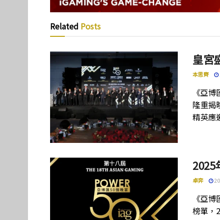
Related
Posts
皇宮
本思齊
《亞博
隆重揭
精英應
202
卓弈
20
《亞博
榜單，2