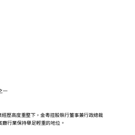
之一
業經歷高度重整下，金粵控股執行董事兼行政總裁
續在貴賓廳行業保持舉足輕重的地位。