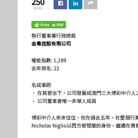
250
VIEWS
執行董事兼行政總裁
金粵控股有限公司
權能指數: 1,189
去年排名: 22
名成事跡
• 在其管治下，公司發展成澳門三大博彩中介人
• 公司董事會唯一非華人成員
博彩中介人來來往往，但在過去五年，在整個行
Nicholas Niglio以西方管理層的身份，繼