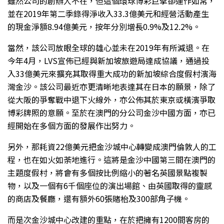
雖然公司的創辦人不在，但這個環球博彩巨擘卻運作如常，
並在2019年第二季錄得淨收入33.3億美元和經營活動產生
的現金淨額8.94億美元，按年分別增長0.9%及12.2%。
當然，該公司放眼全球的雄心並未在2019年有所減退。在
今年4月，LVS宣佈已經與新加坡旅遊局達成協議，通過投
入33億美元來擴充其取得重大成功的新加坡綜合度假村濱海
灣金沙。該公司最近亦更清晰地表達其在日本的願景，除了
從大阪的爭奪戰中退下火線外，亦公佈其於東京或橫濱爭取
博彩牌照的意願。至於在澳門的分公司金沙中國方面，亦已
經開始在多個方面的發展作出努力。
另外，那耗資22億美元把金沙城中心轉變成澳門倫敦人的工
程，也在如火如荼地進行。這將是金沙中國第三間在澳門的
主題度假村，將會有多個按比例縮小的著名英國景點複製
物，以及一個有6千個座位的演出場館、由英國取得的靈感
的商店及餐廳，還有額外60張賭枱及300部角子機。
而是次金沙城中心改建的重點，在於把擁有1200間客房的