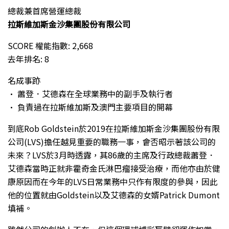
總裁兼首席營運總裁
拉斯維加斯金沙集團股份有限公司
SCORE 權能指數: 2,668
去年排名: 8
名成事跡
• 蕭登．艾德森在全球業務中的副手及執行者
• 負責過在拉斯維加斯及澳門主要項目的開幕
到底Rob Goldstein於2019在拉斯維加斯金沙集團股份有限
公司(LVS)擔任越見重要的職務一事，會否昭示著該公司的
未來？LVS於3月時透露，其86歲的主席及行政總裁蕭登．
艾德森當時正就非霍奇金氏淋巴瘤接受治療，而他亦由於健
康原因而在今年的LVS日常業務中只作有限度的參與，因此
他的位置就由Goldstein以及艾德森的女婿Patrick Dumont
填補。