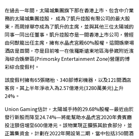
在過去一年間，太陽城集團旗下那在香港上市、包含中介業
務的太陽城集團控股， 成為了凱升控股有限公司的最大股
東，而周焯華亦成為了凱升的主席，並與其他三位太陽城的
同事一同出任董事。凱升控股亦是一間香港上市公司，曾經
由何猷龍出任主席，擁有水晶虎宮殿60%股權。這間娛樂場
酒店是首間，亦是目前唯一在俄羅斯遠東地區海參崴附近濱
海綜合娛樂區(Primorsky Entertainment Zone)營運的博
彩綜合度假村。
該度假村擁有65張賭枱、340部博彩機器，以及121間酒店
客房。其上半年淨收入為2.57億港元(3280萬美元)上升
24%。
Union Gaming估計，太陽城手持的29.68%股權—最近由於
發行新股而降至24.74%—將能幫助水晶虎宮2020年貴賓廳
投注額倍增至600億港元。該物業現正擴張其飲食部分，並
正籌集資金，計劃在2022年開設第二期，當中包括350間酒