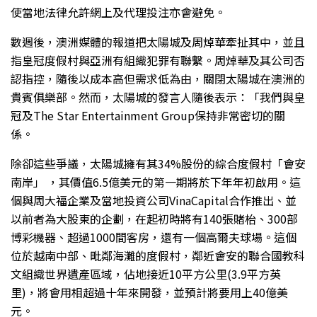
使當地法律允許網上及代理投注亦會避免。
數週後，澳洲媒體的報道把太陽城及周焯華牽扯其中，並且
指皇冠度假村與亞洲有組織犯罪有聯繫。周焯華及其公司否
認指控，隨後以成本高但需求低為由，關閉太陽城在澳洲的
貴賓俱樂部。然而，太陽城的發言人隨後表示：「我們與皇
冠及The Star Entertainment Group保持非常密切的關
係。
除卻這些爭議，太陽城擁有其34%股份的綜合度假村「會安
南岸」 ，其價值6.5億美元的第一期將於下年年初啟用。這
個與周大福企業及當地投資公司VinaCapital合作推出、並
以前者為大股東的企劃，在起初時將有140張賭枱、300部
博彩機器、超過1000間客房，還有一個高爾夫球場。這個
位於越南中部、毗鄰海灘的度假村，鄰近會安的聯合國教科
文組織世界遺產區域，佔地接近10平方公里(3.9平方英
里)，將會用相超過十年來開發，並預計將要用上40億美
元。