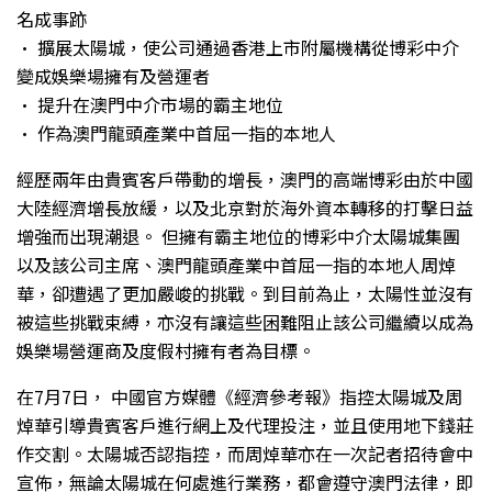
名成事跡
• 擴展太陽城，使公司通過香港上市附屬機構從博彩中介
變成娛樂場擁有及營運者
• 提升在澳門中介市場的霸主地位
• 作為澳門龍頭產業中首屈一指的本地人
經歷兩年由貴賓客戶帶動的增長，澳門的高端博彩由於中國
大陸經濟增長放緩，以及北京對於海外資本轉移的打擊日益
增強而出現潮退。 但擁有霸主地位的博彩中介太陽城集團
以及該公司主席、澳門龍頭產業中首屈一指的本地人周焯
華，卻遭遇了更加嚴峻的挑戰。到目前為止，太陽性並沒有
被這些挑戰束縛，亦沒有讓這些困難阻止該公司繼續以成為
娛樂場營運商及度假村擁有者為目標。
在7月7日， 中國官方媒體《經濟參考報》指控太陽城及周
焯華引導貴賓客戶進行網上及代理投注，並且使用地下錢莊
作交割。太陽城否認指控，而周焯華亦在一次記者招待會中
宣佈，無論太陽城在何處進行業務，都會遵守澳門法律，即