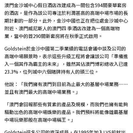
澳門金沙城中心假日酒店改建成為一間包含594間豪華套房
的酒店，是作為該公司專注於利潤甚高的高端中場市場的長
期計劃的一部分。此外，金沙中國也正在把位處金沙城中心
附近、澳門威尼斯人的澳門四 季酒店改建為一個高端物
業，當中的首290間新套房將在秋季正式啟用。
Goldstein於金沙中國第二季業績的電話會議中談及公司的
高端中場願景時，表示這些升級工程將會讓該公司「準備進
入一個其作為霸主的未來」，雖然其佔澳門博彩總收入已達
23.3%，位列城中六個賭牌持有人的頭三位。
他說：「我們擁有澳門到目前為止最大的基層中場業務……
並且有澳門最大的高端中場業務。」
「澳門會回報那些有質素的產品及規模，而我們也擁有能夠
驅動出色的高端中場娛樂的產品。我們預料將能像雄霸基層
中場玩樂那般在高端中場稱王。」
Goldstein這名公司的資深成員，在1995年加入LVS前就出