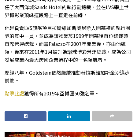
任了大西洋城Sands Hotel的執行副總裁，並在LVS攀上世
界博彩業頂峰這段路上一直走在前線。
他是負責LVS旗艦項目拉斯維加斯威尼斯人開幕禮的執行團
隊的其中一員，並成為該物業於1999年開幕後首位總裁兼
首席營運總裁。而當Palazzo在2007年開業後，亦由他統
領，後來在2011年1月被升為環球博彩營連總裁，成為公司
發展成業內最大跨國企業過程中的一名領航者。
歷經八年，Goldstein依然繼續推動著拉斯維加斯金沙邁步
前進。
點擊此處
獲得所有2019年亞博匯50強名單。