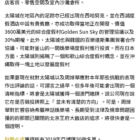
店客房、零售空間及室內沙灘會所。
太陽城在地區內的足跡亦已經出現在西哈努克，並在西湖度
假酒店中設有貴賓廳，亦成功取得當地正在開發、價值
3600萬美元的綜合度假村Golden Sun Sky 的管理協議以及
30%期權。此外，太陽城也與韓國的百樂達斯集團簽署合作
協議，可能對釜山的一間娛樂場度假村進行投資。而在日本
方面，太陽城則揭曉了一個和歌山綜合度假村概念，並在沖
繩取得一塊土地以發展度假村
如果要現在就對太陽城以及周焯華應對本年那些挑戰的表現
作出評論的話，可謂言之過早。但多年後可能會出現的一個
清晰指標，將會是太陽城獲得一個澳門賭牌。該公司現在說
它在是否競投牌照上「 並未有清楚的方向」。可是，周焯
華對於曾容納希臘神話娛樂場、長期受到法律及規章問題困
擾的的那間已關閉的北京王府大飯店的追求，將很快會是一
個證明。
點擊此處
獲得所有2019年亞博匯50強名單。