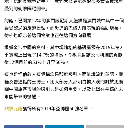
示，比起其競爭對手，「我們大概更能夠跟很多貴賓板塊所
受到的衝擊隔絕開來」。
的確，已開業12年的澳門威尼斯人繼續是澳門城中其中一個
最受歡迎的旅遊景點，而毗連的巴黎人所表現的強勁增長，
彷彿也昭示著這個物業也正往這個方向發展。
根據金沙中國的資料，其中場賭枱的基礎贏額在2019年第2
季實際上出現了14.7%的增長，令板塊對該公司利潤的貢獻
從12個月前的53%上升至56%。
這也難怪倫敦人這個構念是那麼吸引。而能說流利英語、粵
語及普通話的王博士，比大部分人都明白擴大澳門對於更廣
闊中國旅客市場的吸引力是如何重要，以及此舉在長遠的未
來能帶來的機遇。
點擊此處
獲得所有2019年亞博匯50強名單。