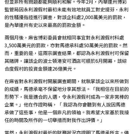
但並非所有問題都能夠順利和解。今年2月，內華達州博彩
監管局因永利渡假村最初未能有效地就員工對史提芬·永利
的性騷擾指控進行調查，對該企科處2,000萬美元的罰款，
是內華達州有史以來最高的罰款金額。
兩個月後，麻省博彩委員會就相同事宜對永利渡假村科處
3,500萬美元的罰款，亦對馬德承科處50萬美元的罰款。然
而，重要的是，這兩宗調查結果，都認為永利渡假村可保留
其賭牌，讓該企的波士頓港安可酒店可順於6月開幕，該綜
合度假村的投資金額達26億美元。
在麻省對永利渡假村開展調查期間，就執掌該企以來所做到
的成績，馬德承毫不保留地分享其想法。「我相信在目前的
形勢下，我是適合的人選，令永利渡假村成為一家非常棒的
企業。」他在作證時稱，「 我認為你會聽到有人說因馬德
承做了這些事，他是一個非凡的領袖。我希望大家基於我接
任的時間及所作的一切舉措而對我作出評價。」
當然，永利渡假村最近的財務狀況亦證明了馬德承所言。儘