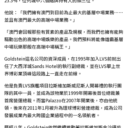
23.3%，位列城中六個賭牌持有人的頭三位。
他說：「我們擁有澳門到目前為止最大的基層中場業務……
並且有澳門最大的高端中場業務。」
「澳門會回報那些有質素的產品及規模，而我們也擁有能夠
驅動出色的高端中場娛樂的產品。我們預料將能像雄霸基層
中場玩樂那般在高端中場稱王。」
Goldstein這名公司的資深成員，在1995年加入LVS前就出
任了大西洋城Sands Hotel的執行副總裁，並在LVS攀上世
界博彩業頂峰這段路上一直走在前線。
他是負責LVS旗艦項目拉斯維加斯威尼斯人開幕禮的執行團
隊的其中一員，並成為該物業於1999年開幕後首位總裁兼
首席營運總裁。而當Palazzo在2007年開業後，亦由他統
領，後來在2011年1月被升為環球博彩營連總裁，成為公司
發展成業內最大跨國企業過程中的一名領航者。
歷經八年，Goldstein依然繼續推動著拉斯維加斯金沙邁步