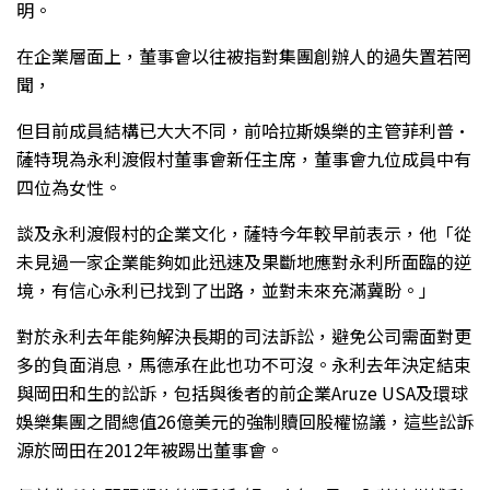
明。
在企業層面上，董事會以往被指對集團創辦人的過失置若罔
聞，
但目前成員結構已大大不同，前哈拉斯娛樂的主管菲利普·
薩特現為永利渡假村董事會新任主席，董事會九位成員中有
四位為女性。
談及永利渡假村的企業文化，薩特今年較早前表示，他「從
未見過一家企業能夠如此迅速及果斷地應對永利所面臨的逆
境，有信心永利已找到了出路，並對未來充滿冀盼。」
對於永利去年能夠解決長期的司法訴訟，避免公司需面對更
多的負面消息，馬德承在此也功不可沒。永利去年決定結束
與岡田和生的訟訴，包括與後者的前企業Aruze USA及環球
娛樂集團之間總值26億美元的強制贖回股權協議，這些訟訴
源於岡田在2012年被踢出董事會。