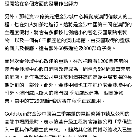
經開始在多個方面的發展作出努力。
另外，那耗資22億美元把金沙城中心轉變成澳門倫敦人的工
程，也在如火如荼地進行。這將是金沙中國第三間在澳門的
主題度假村，將會有多個按比例縮小的著名英國景點複製
物，以及一個有6千個座位的演出場館、由英國取得的靈感
的商店及餐廳，還有額外60張賭枱及300部角子機。
而是次金沙城中心改建的重點，在於把擁有1200間客房的
澳門金沙城中心假日酒店改建成為一間包含594間豪華套房
的酒店，是作為該公司專注於利潤甚高的高端中場市場的長
期計劃的一部分。此外，金沙中國也正在把位處金沙城中心
附近、澳門威尼斯人的澳門四 季酒店改建為一個高端物
業，當中的首290間新套房將在秋季正式啟用。
Goldstein於金沙中國第二季業績的電話會議中談及公司的
高端中場願景時，表示這些升級工程將會讓該公司「準備進
入一個其作為霸主的未來」，雖然其佔澳門博彩總收入已達