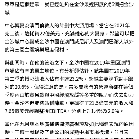
單單是這個經驗，就已經能夠在金沙最近開展的那個把金沙
城
中心轉變為澳門倫敦人的計劃中大派用場。當它在2021年
完工後，這耗資22億美元、充滿雄心的大變身，希望可以把
金沙城中心變成金沙中國在澳門威尼斯人及澳門巴黎人以外
的第三間主題娛樂場度假村。
與此同時，在他的管治之下，金沙中國在2019年重回澳門
市場佔有率的霸主地位。有分析師估計，該集團在2019年
第二季的博彩總收入佔有率達23.2%，超越主要競爭對手銀
河的20.6%。值得注意的是，當多間澳門的營運商都在這個
季度內由於貿易戰與中國經濟放緩等多重的阻力而失去動力
時，金沙不但能夠站穩陣腳，更錄得了21.5億美元的收入和
7.65億美元經調整後EBITDA，分別上升1.4%及2.0%。
當他在九月與本地廣播傳媒澳廣視談及如此穩健表現的原因
時，王博士就提及了他公司的成熟中場市場板塊，並且表