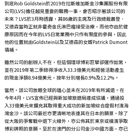
到底Rob Goldstein於2019在拉斯維加斯金沙集團股份有限
公司(LVS)擔任越見重要的職務一事，會否昭示著該公司的
未來？LVS於3月時透露，其86歲的主席及行政總裁蕭登．
艾德森當時正就非霍奇金氏淋巴瘤接受治療，而他亦由於健
康原因而在今年的LVS日常業務中只作有限度的參與，因此
他的位置就由Goldstein以及艾德森的女婿Patrick Dumont
填補。
雖然公司的創辦人不在，但這個環球博彩巨擘卻運作如常，
並在2019年第二季錄得淨收入33.3億美元和經營活動產生
的現金淨額8.94億美元，按年分別增長0.9%及12.2%。
當然，該公司放眼全球的雄心並未在2019年有所減退。在
今年4月，LVS宣佈已經與新加坡旅遊局達成協議，通過投
入33億美元來擴充其取得重大成功的新加坡綜合度假村濱海
灣金沙。該公司最近亦更清晰地表達其在日本的願景，除了
從大阪的爭奪戰中退下火線外，亦公佈其於東京或橫濱爭取
博彩牌照的意願。至於在澳門的分公司金沙中國方面，亦已