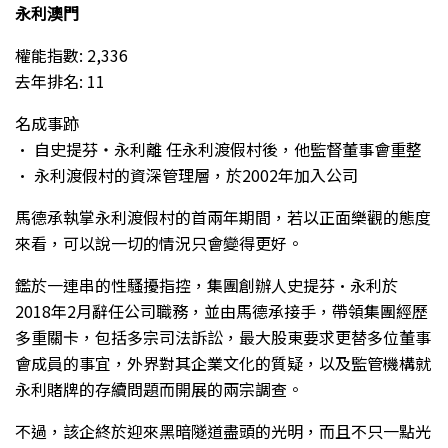
永利澳門
權能指數: 2,336
去年排名: 11
名成事跡
• 自史提芬・永利離 任永利渡假村後，他監督董事會重整
• 永利渡假村的資深管理層，於2002年加入公司
馬德承執掌永利渡假村的首兩年期間，若以正面樂觀的態度
來看，可以說一切的情況只會變得更好。
鑑於一連串的性騷擾指控，集團創辦人史提芬·永利於
2018年2月辭任公司職務，並由馬德承接手，帶領集團經歷
多重關卡，包括多宗司法訴訟，最大股東要求更替多位董事
會成員的事宜，外界對其企業文化的質疑，以及監管機構就
永利賭牌的存續問題而開展的兩宗調查。
不過，該企終於迎來黑暗隧道盡頭的光明，而且不只一點光