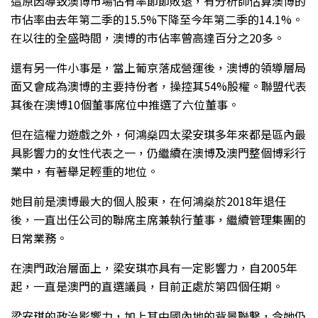
這原因導致澳博市場佔有率節節敗退，有分析師估算澳博的
市佔率由去年第二季的15.5%下降至今年第二季的14.1%。
在以往的全盛時間，澳博的市佔率曾高達百分之20多。
還有另一件小事是，當上葡京落成營運後，澳博的領導層局
面又會成為澳博的主要持份者，操控其54%股權。聯盟代表
其後在澳博10個董事席位中推選了六位董事。
但在這權力遊戲之外，何鴻燊四太梁安琪多年來都是區內最
具影響力的女性代表之一，仍繼續在澳博及澳門整個博彩行
業中，有著舉足輕重的地位。
她目前是澳博最大的個人股東，在何鴻燊於2018年退任
後，一直出任公司的聯席主席兼執行董事，繼續管理集團的
日常業務。
在澳門政治層面上，梁安琪亦具有一定影響力，自2005年
起，一直是澳門的直選議員，目前正處於第四個任期。
梁安琪的政治影響力，加上其中國內地的背景聯繫，令她仍