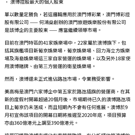
• 澳博控股最大的個人股東
單以數量定勝負，若這邏輯應用於澳門博彩業，澳門博彩控
股有限公司 —— 何鴻燊創辦的澳門旅遊娛樂股份有限公司
是該博企的主要股東 —— 應當繼續領導市場。
目前在澳門特區的41家娛樂場中，22家屬於澳博旗下，包
括其旗艦項目新葡京娛樂場，葡京娛樂場、回力海立方娛樂
場及海島娛樂場這三家自家營運的娛樂場，以及另外18家使
用澳博賭牌、由第三方營運的衛星娛樂場。
然而，澳博還未正式進佔路氹市場，令業務受影響。
美高梅是澳門六家博企中第五家於路氹插旗的營運商，在其
新的度假村開幕超過20個月後，市場期待已久的澳博路氹項
目上葡京仍未落成，而且短期內不會有任何進展。澳博於9
月初宣佈該項目的開幕日期將推遲至2020年底，項目預算
亦由360億港元上調至390億港元。