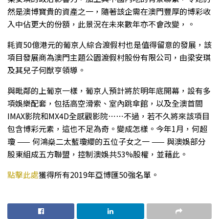
然是澳博寶貴的資產之一，隨著該企需在澳門豐厚的博彩收
入中佔更大的份額，此景況在未來數年亦不會改變，。
耗資50億港元的葡京人綜合渡假村也是值得留意的發展，該
項目發展商為澳門主題公園渡假村股份有限公司，由梁安琪
及其兒子何猷亨領導。
與毗鄰的上葡京一樣，葡京人預計將於明年底開幕，設有多
項娛樂配套，包括高空滑索、室內跳傘館，以及全澳首間
IMAX影院和MX4D全感觀影院⋯⋯不過，若不久將來該項目
包含博彩元素，這也不足為奇。變成怎樣。今年1月，何超
瓊 —— 何鴻燊二太藍瓊纓的五位子女之一 —— 與澳娛部分
股東組成五方聯盟，控制澳娛共53%股權，並藉此。
點擊此處
獲得所有2019年亞博匯50強名單。