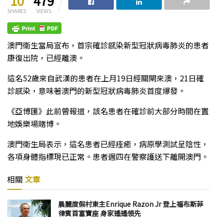
10
479
SHARES
VIEWS
澳門衛生當局宣布，首宗確診感染新型冠狀病毒肺炎的患者
康復出院，已經離澳。
這名52歲來自武漢的患者在上月19日經關閘來澳，21日確
診感染，意味著澳門的新型冠狀病毒肺炎首度爆發。
《亞博匯》此前曾報道，該名患者在確診前大部分時間在置
地娛樂場賭博。
澳門衛生局表示，這名患者已經痊癒，病原學測試呈陰性，
各項身體指標現已正常。患者週四在警察護送下離開澳門。
相關
文章
晨麗度假村東主Enrique Razon Jr 登上福布斯菲
律賓首富寶座 身家遙遙領先