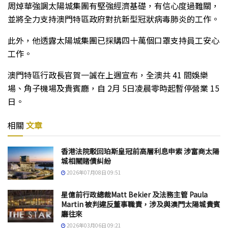
周焯華強調太陽城集團有堅強經濟基礎，有信心度過難關，
並將全力支持澳門特區政府對抗新型冠狀病毒肺炎的工作。
此外，他透露太陽城集團已採購四十萬個口罩支持員工安心
工作。
澳門特區行政長官賀一誠在上週宣布，全澳共 41 間娛樂
場、角子機場及貴賓廳，自 2月 5日凌晨零時起暫停營業 15
日。
相關
文章
香港法院駁回珀斯皇冠前高層利息申索 涉富商太陽
城相關賭債糾紛
2026年07月08日 09:51
星億前行政總裁Matt Bekier 及法務主管 Paula
Martin 被判違反董事職責，涉及與澳門太陽城貴賓
廳往來
2026年03月06日 09:21