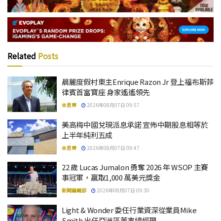
Related
Posts
晨麗度假村東主Enrique Razon Jr 登上福布斯菲
律賓首富寶座 身家遙遙領先
本思齊
2026年08月07日 09:57
美高梅中國兌現派息承諾 宣佈中期股息相等於
上半年純利五成
本思齊
2026年08月07日 09:47
22 歲 Lucas Jumalon 勇奪 2026 年 WSOP 主賽
事冠軍，贏取1,000 萬美元獎金
新聞編輯部
2026年08月07日 09:30
Light & Wonder 委任行業資深從業員Mike
Smith 出任亞洲區董事總經理