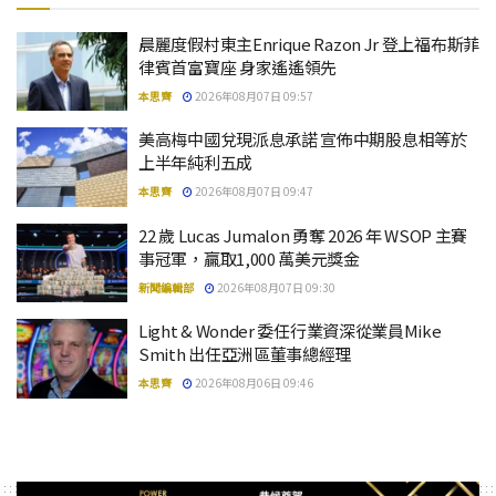
晨麗度假村東主Enrique Razon Jr 登上福布斯菲
律賓首富寶座 身家遙遙領先
本思齊
2026年08月07日 09:57
美高梅中國兌現派息承諾 宣佈中期股息相等於
上半年純利五成
本思齊
2026年08月07日 09:47
22 歲 Lucas Jumalon 勇奪 2026 年 WSOP 主賽
事冠軍，贏取1,000 萬美元獎金
新聞編輯部
2026年08月07日 09:30
Light & Wonder 委任行業資深從業員Mike
Smith 出任亞洲區董事總經理
本思齊
2026年08月06日 09:46