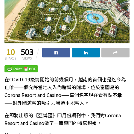
10
503
SHARES
VIEWS
在COVID-19疫情開始的前幾個月，越南的首個也是迄今為
止唯一一個允許當地人入內賭博的賭場，位於富國島的
Corona Resort and Casino——這個名字現在看有點不幸
——對外國遊客的吸引力勝過本地客人。
在即將出版的《亞博匯》四月份期刊中，我們對Corona
Resort and Casino做了一篇專門的特寫報道。