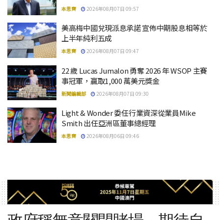
本思齊
2026年08月07日 09:57
美高梅中國兌現派息承諾 宣佈中期股息相等於
上半年純利五成
本思齊
2026年08月07日 09:47
22 歲 Lucas Jumalon 勇奪 2026 年 WSOP 主賽
事冠軍，贏取1,000 萬美元獎金
新聞編輯部
2026年08月07日 09:30
Light & Wonder 委任行業資深從業員Mike
Smith 出任亞洲區董事總經理
本思齊
2026年08月06日 09:46
政府稱無意關閉賭場，期待自