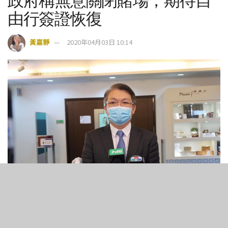
由行簽證恢復
黃嘉靜
2020年04月03日 10:14