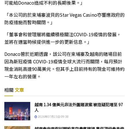
可能給Donaco造成不利的長期後果。」
「本公司的於柬埔寨波貝的Star Vegas Casino亦響應政府的
防疫措施而暫時關閉。」
「董事會和管理層將繼續積極關注COVID-19疫情的發展，
並將在適當時候提供進一步的更新信息。」
Donaco曾於近期透露，該公司在柬埔寨及越南的賭場目前
因為新冠疫情 COVID-19疫情全球大流行而關閉，每月預計
現金消耗高達90萬美元。但其手上目前持有的現金可維持約
一年左右的營運。
相關
文章
越南 1.34 億美元非法外圍賭波案 被控疑犯增至 97
人
2026年07月15日 09:38
越南會安度假村開設高空貴賓賭場 專供頂級會員使