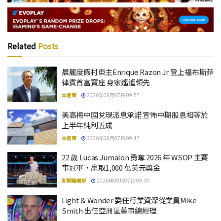
Related
Posts
晨麗度假村東主Enrique Razon Jr 登上福布斯菲
律賓首富寶座 身家遙遙領先
本思齊
2026年08月07日 09:57
美高梅中國兌現派息承諾 宣佈中期股息相等於
上半年純利五成
本思齊
2026年08月07日 09:47
22 歲 Lucas Jumalon 勇奪 2026 年 WSOP 主賽
事冠軍，贏取1,000 萬美元獎金
新聞編輯部
2026年08月07日 09:30
Light & Wonder 委任行業資深從業員Mike
Smith 出任亞洲區董事總經理