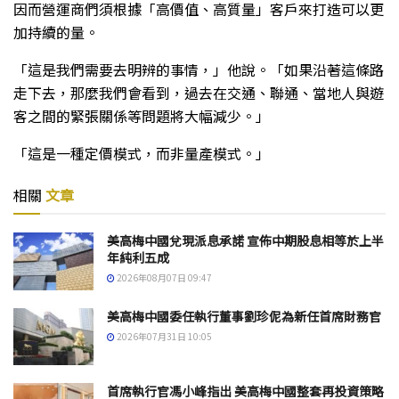
因而營運商們須根據「高價值、高質量」客戶來打造可以更
加持續的量。
「這是我們需要去明辨的事情，」他說。「如果沿著這條路
走下去，那麼我們會看到，過去在交通、聯通、當地人與遊
客之間的緊張關係等問題將大幅減少。」
「這是一種定價模式，而非量產模式。」
相關
文章
美高梅中國兌現派息承諾 宣佈中期股息相等於上半
年純利五成
2026年08月07日 09:47
美高梅中國委任執行董事劉珍伲為新任首席財務官
2026年07月31日 10:05
首席執行官馮小峰指出 美高梅中國整套再投資策略