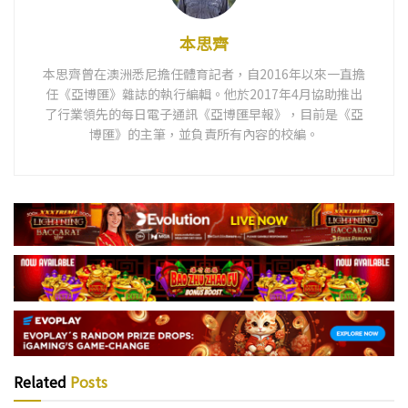
本思齊
本思齊曾在澳洲悉尼擔任體育記者，自2016年以來一直擔
任《亞博匯》雜誌的執行編輯。他於2017年4月協助推出
了行業領先的每日電子通訊《亞博匯早報》，目前是《亞
博匯》的主筆，並負責所有內容的校編。
Related
Posts