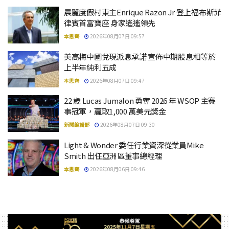
晨麗度假村東主Enrique Razon Jr 登上福布斯菲
律賓首富寶座 身家遙遙領先
本思齊
2026年08月07日 09:57
美高梅中國兌現派息承諾 宣佈中期股息相等於
上半年純利五成
本思齊
2026年08月07日 09:47
22 歲 Lucas Jumalon 勇奪 2026 年 WSOP 主賽
事冠軍，贏取1,000 萬美元獎金
新聞編輯部
2026年08月07日 09:30
Light & Wonder 委任行業資深從業員Mike
Smith 出任亞洲區董事總經理
本思齊
2026年08月06日 09:46