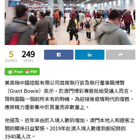
5
249
SHARES
VIEWS
美高梅中國控股有限公司首席執行官及執行董事簡博賢
（Grant Bowie）表示，於澳門博彩專營批給受讓人而言，
現時面臨一個前所未有的時機，為迎接後疫情時代的復甦，
應將精力重新集中於質量而非數量上。
他提及，近年來由於入境人數的增加，澳門本地人和遊客之
間的關係日益緊張。2019年赴澳入境人數達到創紀錄的
3940萬人次。