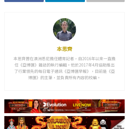
本思齊
本思齊曾在澳洲悉尼擔任體育記者，自2016年以來一直擔
任《亞博匯》雜誌的執行編輯。他於2017年4月協助推出
了行業領先的每日電子通訊《亞博匯早報》，目前是《亞
博匯》的主筆，並負責所有內容的校編。