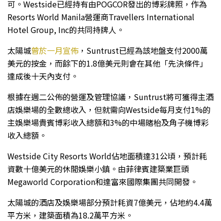
可。Westside已經持有由POGCOR發出的博彩牌照，作為
Resorts World Manila營運商Travellers International
Hotel Group, Inc的共同持牌人。
太陽城
曾於一月宣佈
，Suntrust已經為該地盤支付2000萬
美元的按金，而餘下的1.8億美元則會在其他「先決條件」
達成後十天內支付。
根據在週二公佈的營運及管理協議，Suntrust將可獲得主酒
店娛樂場的全數總收入，但就需向Westside每月支付1%的
主娛樂場貴賓博彩收入總額和3%的中場賭枱及角子機博彩
收入總額。
Westside City Resorts World佔地面積達31公頃，預計耗
資數十億美元的休閒娛樂小鎮。由菲律賓建築業巨頭
Megaworld Corporation和達富來國際集團共同開發。
太陽城的酒店及娛樂場部分預計耗資7億美元，佔地約4.4萬
平方米，建築面積為18.2萬平方米。