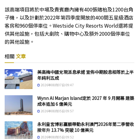
該高端項目將於中場及貴賓廳內擁有400張賭枱及1200台角
子機，以及計劃於2022年第四季度開放的400間五星級酒店
客房和960個停車位。Westside City Resorts World還將提
供其他設施，包括大劇院、購物中心及額外2000個停車位
的其他設施。
相關
文章
美高梅中國兌現派息承諾 宣佈中期股息相等於上半
年純利五成
2026年08月07日 09:47
Wynn Al Marjan Island定於 2027 年 9 月開幕 建築
成本追加 6 億美元
2026年08月05日 09:57
永利皇宮博彩贏額帶動永利澳門2026年第二季營收
按年升 13.7% 突破 10 億美元
2026年08月05日 09:52