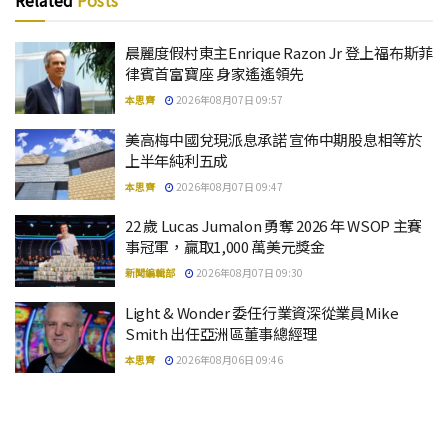
Related
Posts
晨麗度假村東主Enrique Razon Jr 登上福布斯菲
律賓首富寶座 身家遙遙領先
本思齊
2026年08月07日 09:57
美高梅中國兌現派息承諾 宣佈中期股息相等於
上半年純利五成
本思齊
2026年08月07日 09:47
22 歲 Lucas Jumalon 勇奪 2026 年 WSOP 主賽
事冠軍，贏取1,000 萬美元獎金
新聞編輯部
2026年08月07日 09:30
Light & Wonder 委任行業資深從業員Mike
Smith 出任亞洲區董事總經理
本思齊
2026年08月06日 09:46