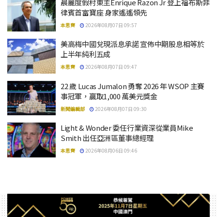
晨麗度假村東主Enrique Razon Jr 登上福布斯菲
律賓首富寶座 身家遙遙領先
本思齊
2026年08月07日 09:57
美高梅中國兌現派息承諾 宣佈中期股息相等於
上半年純利五成
本思齊
2026年08月07日 09:47
22 歲 Lucas Jumalon 勇奪 2026 年 WSOP 主賽
事冠軍，贏取1,000 萬美元獎金
新聞編輯部
2026年08月07日 09:30
Light & Wonder 委任行業資深從業員Mike
Smith 出任亞洲區董事總經理
本思齊
2026年08月06日 09:46