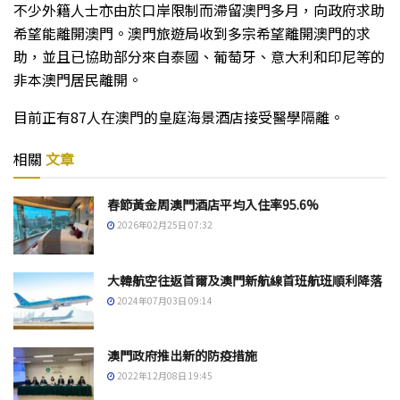
不少外籍人士亦由於口岸限制而滯留澳門多月，向政府求助
希望能離開澳門。澳門旅遊局收到多宗希望離開澳門的求
助，並且已協助部分來自泰國、葡萄牙、意大利和印尼等的
非本澳門居民離開。
目前正有87人在澳門的皇庭海景酒店接受醫學隔離。
相關
文章
春節黃金周澳門酒店平均入住率95.6%
2026年02月25日 07:32
大韓航空往返首爾及澳門新航線首班航班順利降落
2024年07月03日 09:14
澳門政府推出新的防疫措施
2022年12月08日 19:45