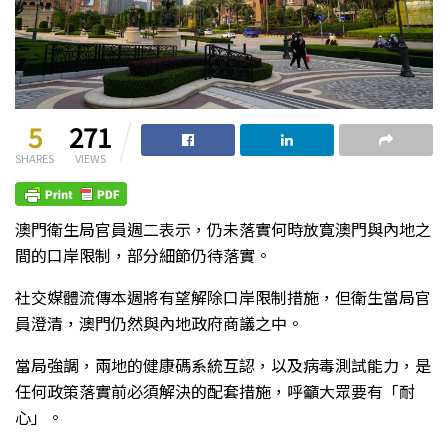
5
271
SHARES
VIEWS
澳門衛生局官員週二表示，仍未落實何時放寛澳門與內地之
間的口岸限制，部分細節仍待落實。
社交媒體流傳本週將有望解除口岸限制措施，但衛生當局官
員澄清，澳門仍然與內地政府商議之中。
當局強調，兩地的健康碼系統互認，以及病毒測試能力，是
任何政策落實前必須解決的配套措施，呼籲大眾要有「耐
心」。