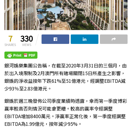
7
330
SHARES
VIEWS
銀河娛樂集團公告稱，在截至2020年3月31日的三個月，由
於出入境限制及2月澳門所有賭場關閉15日所產生之影響，
銀娛的淨收益按年下跌61%至51億港元，經調整EBITDA減
少93％至2.83億港元。
銀娛於週三晚發佈公司季度業績時透露，幸而第一季度博彩
贏率較高否則情況可能會更糟。較高的贏率令經調整
EBITDA增加8400萬元。淨贏率正常化後，第一季度經調整
EBITDA為1.99億元，按年減少95%。