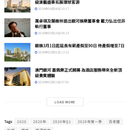
級演藝盛事拓展環球客源
2026年06月04日 10:17
萬卓祺及葉樹林退出銀河娛樂董事會 戴力弘出任非
執行董事
2026年05月14日 09:33
銀娛3月1日起延長有薪產假至90日 侍產假增至7日
2026年03月01日 13:22
澳門銀河 嘉佩樂正式開幕 為酒店服務帶來全新頂
級貴賓體驗
2026年02月12日 07:05
LOAD MORE
Tags:
2020
2020年
2020年Q1
2020年第一季
百老匯