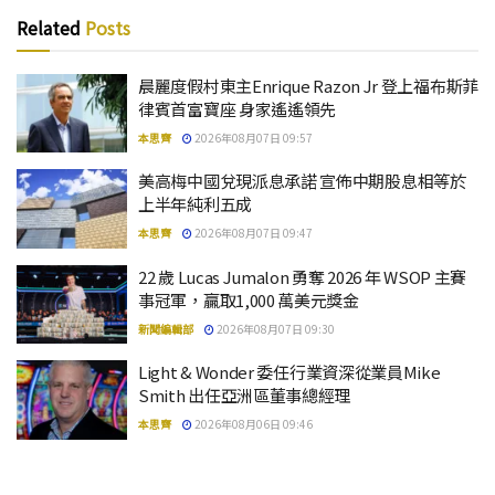
Related
Posts
晨麗度假村東主Enrique Razon Jr 登上福布斯菲
律賓首富寶座 身家遙遙領先
本思齊
2026年08月07日 09:57
美高梅中國兌現派息承諾 宣佈中期股息相等於
上半年純利五成
本思齊
2026年08月07日 09:47
22 歲 Lucas Jumalon 勇奪 2026 年 WSOP 主賽
事冠軍，贏取1,000 萬美元獎金
新聞編輯部
2026年08月07日 09:30
Light & Wonder 委任行業資深從業員Mike
Smith 出任亞洲區董事總經理
本思齊
2026年08月06日 09:46