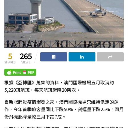
5
265
SHARES
VIEWS
根據《亞博匯》蒐集的資料，澳門國際機場五月取消約
5,220班航班，每天航班起降20架次。
自新冠肺炎疫情爆發之來，澳門國際機場只維持低迷的運
作，今年首季旅客量同比下跌50%，貨運量下跌25%。四月
份飛機起降量較三月下跌7成。