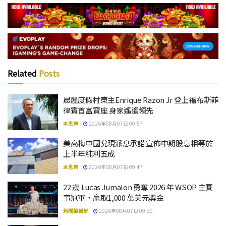
Related
Posts
晨麗度假村東主Enrique Razon Jr 登上福布斯菲
律賓首富寶座 身家遙遙領先
本思齊
2026年08月07日 09:57
美高梅中國兌現派息承諾 宣佈中期股息相等於
上半年純利五成
本思齊
2026年08月07日 09:47
22 歲 Lucas Jumalon 勇奪 2026 年 WSOP 主賽
事冠軍，贏取1,000 萬美元獎金
新聞編輯部
2026年08月07日 09:30