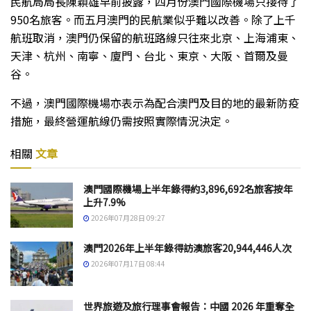
民航局局長陳穎雄早前披露，四月份澳門國際機場只接待了
950名旅客。而五月澳門的民航業似乎難以改善。除了上千
航班取消，澳門仍保留的航班路線只往來北京、上海浦東、
天津、杭州、南寧、廈門、台北、東京、大阪、首爾及曼
谷。
不過，澳門國際機場亦表示為配合澳門及目的地的最新防疫
措施，最終營運航線仍需按照實際情況決定。
相關
文章
澳門國際機場上半年錄得約3,896,692名旅客按年
上升7.9%
2026年07月28日 09:27
澳門2026年上半年錄得訪澳旅客20,944,446人次
2026年07月17日 08:44
世界旅遊及旅行理事會報告：中國 2026 年重奪全