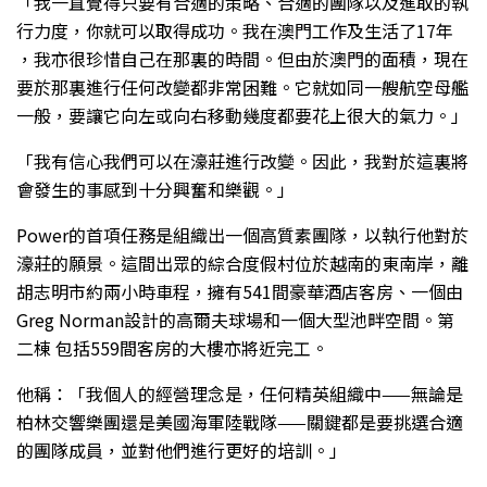
「我一直覺得只要有合適的策略、合適的團隊以及進取的執
行力度，你就可以取得成功。我在澳門工作及生活了17年
，我亦很珍惜自己在那裏的時間。但由於澳門的面積，現在
要於那裏進行任何改變都非常困難。它就如同一艘航空母艦
一般，要讓它向左或向右移動幾度都要花上很大的氣力。」
「我有信心我們可以在濠莊進行改變。因此，我對於這裏將
會發生的事感到十分興奮和樂觀。」
Power的首項任務是組織出一個高質素團隊，以執行他對於
濠莊的願景。這間出眾的綜合度假村位於越南的東南岸，離
胡志明市約兩小時車程，擁有541間豪華酒店客房、一個由
Greg Norman設計的高爾夫球場和一個大型池畔空間。第
二棟 包括559間客房的大樓亦將近完工。
他稱：「我個人的經營理念是，任何精英組織中——無論是
柏林交響樂團還是美國海軍陸戰隊——關鍵都是要挑選合適
的團隊成員，並對他們進行更好的培訓。」