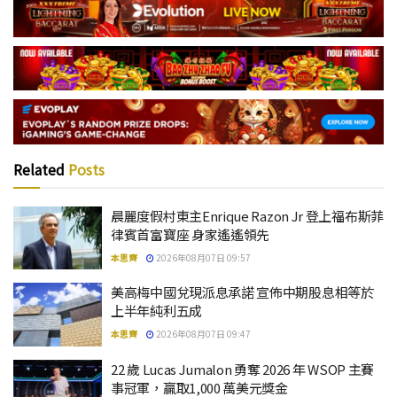
Related
Posts
晨麗度假村東主Enrique Razon Jr 登上福布斯菲
律賓首富寶座 身家遙遙領先
本思齊
2026年08月07日 09:57
美高梅中國兌現派息承諾 宣佈中期股息相等於
上半年純利五成
本思齊
2026年08月07日 09:47
22 歲 Lucas Jumalon 勇奪 2026 年 WSOP 主賽
事冠軍，贏取1,000 萬美元獎金