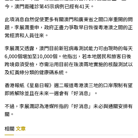
今，澳門距確診第45宗病例已經有41天。
此項消息自然促使更多有關澳門和廣東省之間口岸重開的問
題，李展潤重申，政府正盡力爭取早日恢復粵港澳之間的正
常經濟和人員往來。
李展潤又透露，澳門目前新冠病毒測試能力可由現時的每天
6,000個增加至10,000個。他指出，若本地居民和旅客日後
跨境毋須受檢，亦需沿用目前在珠澳兩地實施的核酸測試以
及紅黃綠分類的健康碼系統。
香港報紙《星島日報》週二報道粵港澳三地的口岸限制有望
即將解除並且在未來一週會有「好消息」。
不過，李展潤認為港媒所指的「好消息」未必與通關安排有
關。
相關
文章