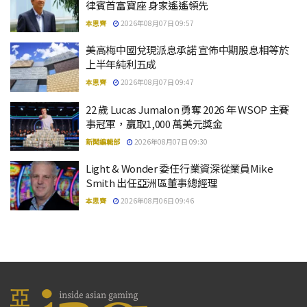
律賓首富寶座 身家遙遙領先
本思齊
2026年08月07日 09:57
美高梅中國兌現派息承諾 宣佈中期股息相等於
上半年純利五成
本思齊
2026年08月07日 09:47
22 歲 Lucas Jumalon 勇奪 2026 年 WSOP 主賽
事冠軍，贏取1,000 萬美元獎金
新聞編輯部
2026年08月07日 09:30
Light & Wonder 委任行業資深從業員Mike
Smith 出任亞洲區董事總經理
本思齊
2026年08月06日 09:46