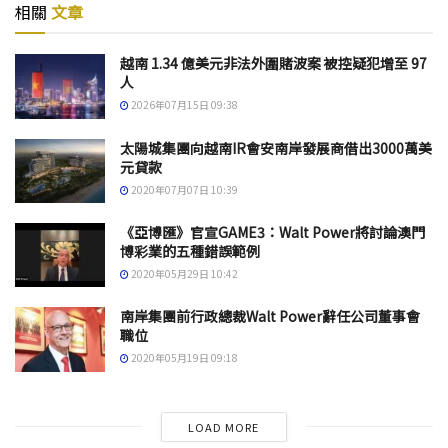
相關
文章
越南 1.34 億美元非法外圍賭波案 被控疑犯增至 97
人
2026年07月15日 09:38
太陽城集團向越南IR會安南岸發展商借出3000萬美
元貸款
2020年07月07日 10:39
《亞博匯》官宣GAME3：Walt Power將討論澳門
博彩業的五種錯誤範例
2020年05月29日 10:42
南岸集團前行政總裁Walt Power辭任公司董事會
職位
2020年05月19日 09:18
LOAD MORE