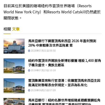
目前其位於美國的賭場紐約市雲頂世界賭場（Resorts
World New York City）和Resorts World Catskill仍然處於
關閉狀態。
相關
文章
馬來亞銀行下調雲頂馬來西亞 2026 年盈利預測
28% 中東戰事及世界盃拖累 第
2026年07月31日 09:50
紐約市雲頂世界開放全新博彩樓層 增設 1,400 部角
子機及盛世・貴族主題區
2026年07月23日 10:18
雲頂集團首席執行官澄清：收購雲頂馬來西亞主因
是滿足財務報表合併規定，並非為私有化
2026年06月15日 07:09
馬來亞銀行：紐約名勝世界增設賭桌遊戲兼調低角
子機稅率 雲頂馬來西亞第二季盈利可望回升