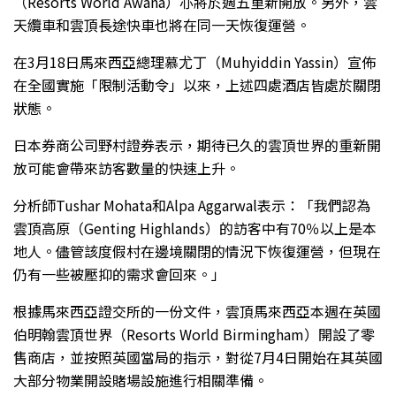
（Resorts World Awana）亦將於週五重新開放。另外，雲
天纜車和雲頂長途快車也將在同一天恢復運營。
在3月18日馬來西亞總理慕尤丁（Muhyiddin Yassin）宣佈
在全國實施「限制活動令」以來，上述四處酒店皆處於關閉
狀態。
日本券商公司野村證券表示，期待已久的雲頂世界的重新開
放可能會帶來訪客數量的快速上升。
分析師Tushar Mohata和Alpa Aggarwal表示：「我們認為
雲頂高原（Genting Highlands）的訪客中有70％以上是本
地人。儘管該度假村在邊境關閉的情況下恢復運營，但現在
仍有一些被壓抑的需求會回來。」
根據馬來西亞證交所的一份文件，雲頂馬來西亞本週在英國
伯明翰雲頂世界（Resorts World Birmingham）開設了零
售商店，並按照英國當局的指示，對從7月4日開始在其英國
大部分物業開設賭場設施進行相關準備。