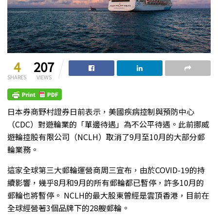
4
207
SHARES
VIEWS
日本券商野村證券日前表示，美國疾病控制與預防中心
（CDC）對遊輪業的「單邊待遇」為不公平待遇。此前挪威
遊輪控股有限公司（NCLH）取消了9月至10月的大部分郵
輪業務。
這家全球第三大郵輪運營商周三宣布，由於COVID-19的持
續影響，幾乎8月和9月的所有郵輪都已暫停，許多10月的
郵輪也將暫停。 NCLH的最大股東曾經是雲頂香港，目前在
全球經營著3個品牌下的28艘郵輪。