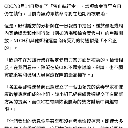
CDC於3月14日發布了「禁止航行令」，該項命令直至今日
仍在執行，目前尚無跡象該命令將在短期內被取消。
但是，野村證券的分析師在一份報告中指出，鑑於最近幾周
內其他娛樂和休閒行業（例如賭場和綜合度假村）的重新開
放，NLCH和其他郵輪運營商所受到的待遇似是「不公正
的」。
「問題不在於該行業在製定健康方案方面是被動的。恰恰相
反。在我們看來，障礙在於CDC不願意討論、辯論，也不願
實施乘客和機組人員醫療保障的最高標準。」
「各主要郵輪運營商已經建立了一個由領先的病毒學家和健
康政策專家組成的小組，該小組已經連續數週提交了有關新
方案的提案，而CDC在有關恢復航海的雙方討論中興趣有
限。」
「他們發出的信息似乎甚至都沒有考慮恢復運營。即使大多