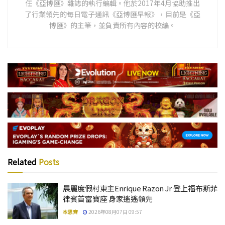
任《亞博匯》雜誌的執行編輯。他於2017年4月協助推出
了行業領先的每日電子通訊《亞博匯早報》，目前是《亞
博匯》的主筆，並負責所有內容的校編。
Related
Posts
晨麗度假村東主Enrique Razon Jr 登上福布斯菲
律賓首富寶座 身家遙遙領先
本思齊
2026年08月07日 09:57