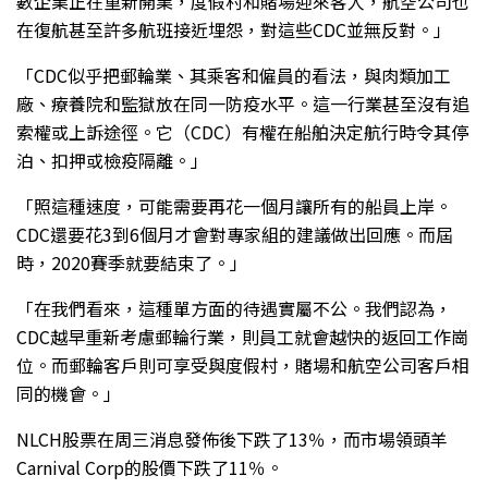
數企業正在重新開業，度假村和賭場迎來客人，航空公司也
在復航甚至許多航班接近埋怨，對這些CDC並無反對。」
「CDC似乎把郵輪業、其乘客和僱員的看法，與肉類加工
廠、療養院和監獄放在同一防疫水平。這一行業甚至沒有追
索權或上訴途徑。它（CDC）有權在船舶決定航行時令其停
泊、扣押或檢疫隔離。」
「照這種速度，可能需要再花一個月讓所有的船員上岸。
CDC還要花3到6個月才會對專家組的建議做出回應。而屆
時，2020賽季就要結束了。」
「在我們看來，這種單方面的待遇實屬不公。我們認為，
CDC越早重新考慮郵輪行業，則員工就會越快的返回工作崗
位。而郵輪客戶則可享受與度假村，賭場和航空公司客戶相
同的機會。」
NLCH股票在周三消息發佈後下跌了13％，而市場領頭羊
Carnival Corp的股價下跌了11％。