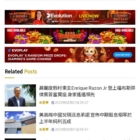
Related
Posts
晨麗度假村東主Enrique Razon Jr 登上福布斯菲
律賓首富寶座 身家遙遙領先
本思齊
2026年08月07日 09:57
美高梅中國兌現派息承諾 宣佈中期股息相等於
上半年純利五成
本思齊
2026年08月07日 09:47