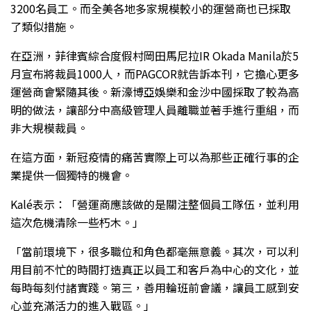
3200名員工。而全美各地多家規模較小的運營商也已採取
了類似措施。
在亞洲，菲律賓綜合度假村岡田馬尼拉IR Okada Manila於5
月宣布將裁員1000人，而PAGCOR就告訴本刊，它擔心更多
運營商會緊隨其後。新濠博亞娛樂和金沙中國採取了較為高
明的做法，讓部分中高級管理人員離職並著手進行重組，而
非大規模裁員。
在這方面，新冠疫情的痛苦實際上可以為那些正確行事的企
業提供一個獨特的機會。
Kalé表示：「營運商應該做的是關注整個員工隊伍，並利用
這次危機清除一些朽木。」
「當前環境下，很多職位和角色都毫無意義。其次，可以利
用目前不忙的時間打造真正以員工和客戶為中心的文化，並
每時每刻付諸實踐。第三，善用輪班前會議，讓員工感到安
心並充滿活力的進入戰區。」