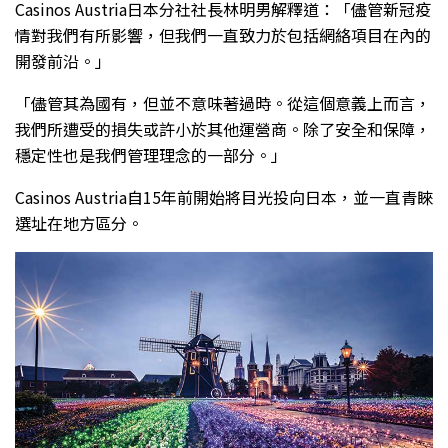
Casinos Austria日本分社社長林明男解釋道：「儘管新冠疫
情對我們有所影響，但我們一直致力於包括網絡項目在內的
開發前沿。」
「儘管其為國有，但並不意味著過時。從這個意義上而言，
我們所遭受的損失或許小於其他運營商。除了安全和保障，
穩定性也是我們管理理念的一部分。」
Casinos Austria自15年前開始將目光投向日本，並一直青睞
選址在地方區分。