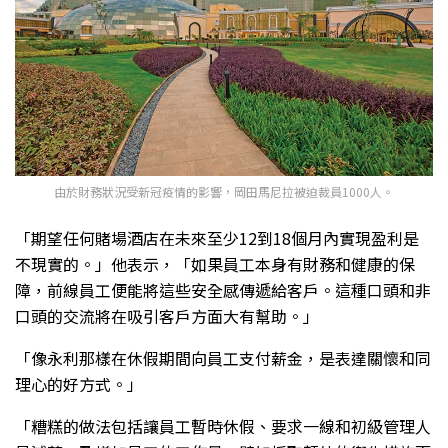
由於財務狀況受新冠疫情的影響，岡田馬尼拉被迫裁員1000人。
「期望任何賭場酒店在未來至少12到18個月內實現盈利是
不現實的。」他表示，「如果員工本身有財務和健康的保
障，前線員工便能將這些安全感傳遞給客戶。這種口頭和非
口頭的交流將在吸引客戶方面大有幫助。」
「像永利那樣在休假期間向員工支付薪金，是表達關懷和同
理心的好方式。」
「糟糕的做法包括讓員工暫時休假、要求一線和初級管理人