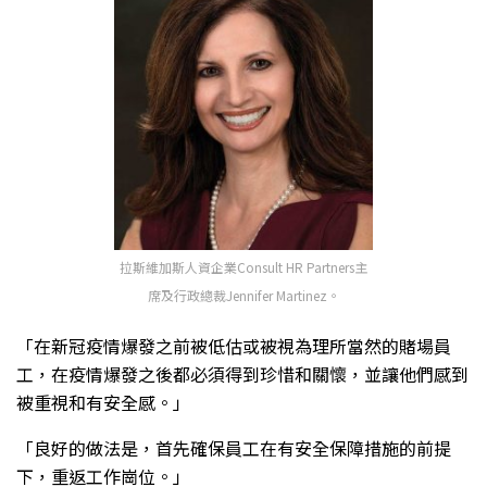
拉斯維加斯人資企業Consult HR Partners主
席及行政總裁Jennifer Martinez。
「在新冠疫情爆發之前被低估或被視為理所當然的賭場員
工，在疫情爆發之後都必須得到珍惜和關懷，並讓他們感到
被重視和有安全感。」
「良好的做法是，首先確保員工在有安全保障措施的前提
下，重返工作崗位。」