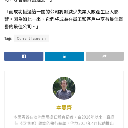
「而成功挺過這一關的公司將對減少失業人數產生巨大影
響。因為如此一來，它們將成為在員工和客戶中享有最佳聲
譽的最佳公司。」
Tags:
Current Issue zh
本思齊
本思齊曾在澳洲悉尼擔任體育記者，自2016年以來一直擔
任《亞博匯》雜誌的執行編輯。他於2017年4月協助推出