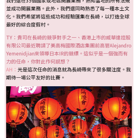
我們還在35個國家或地區開展業務，熟知當地的所有法規
並成功開展業務。此外，我們還同時熟悉了每一種本土文
化。我們希望將這些成功和經驗匯集在長崎，以打造全球
最好的綜合度假村。
TY：貴司在長崎的競爭對手之一、香港上市的威華達控股
有限公司最近聘請了美高梅國際酒店集團前高管Alejandro
Yemenidjian來領導日本IR的競標。這似乎是一個強而有
力的任命，你對此作何感想？
AH：
光是這次任命的消息就為長崎帶來了很多關注度。我
期待一場公平友好的比賽。