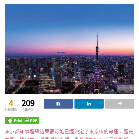
4
209
SHARES
VIEWS
東京都知事選舉結果很可能已經決定了東京IR的命運，歷史