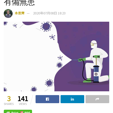
有備無患
本思齊
2020年07月08日 18:23
3
141
SHARES
VIEWS