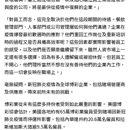
與度的公司，將是最快從疫情中復蘇的企業。」
「對員工而言，這完全取決於他們在這段期間的待遇。餐飲
管理部門、人事部門或公司管理層如何與他們溝通？企業在
疫情爆發最初數週時的應對？他們重回工作崗位及重新培訓
時的過程又是否具備高效率呢？這些因素都實際影響著員工
的感受，以及他們是否願意繼續留下來。雖然人資市場上一
定還有很多選擇，因為有多人遭解僱或被迫休假，但若員工
不開心，他們理所當然不想在沒有善待他們的企業內工作，
而這一切會反映在職場上。」
毫無疑問，新冠肺炎疫情為全球博彩企業，包括賭場營運商
及供應商，帶來前所未有的挑戰。
博彩業從未有這麼多持份者受到如此嚴重的影響。 美國博
彩協會估計，美國各地約有65萬博彩業僱員受到賭場因新冠
肺炎疫情而停運所影響，包括內華達州約20.6萬名僱員和拉
斯維加斯大道逾9.5萬名僱員。