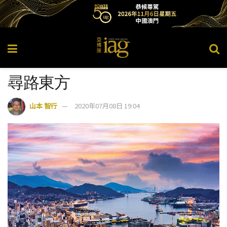
尋路東方
山本 智行
2020年07月08日 19:04