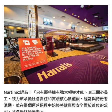
Martinez認為：「只有那些擁有強大領導才能、真正關心員
工、致力於承擔社會責任和實踐核心價值觀、經常與持份者
溝通，並在整個運營過程中始終將健康與安全置於首位的公
司，才會最終挺過去。」