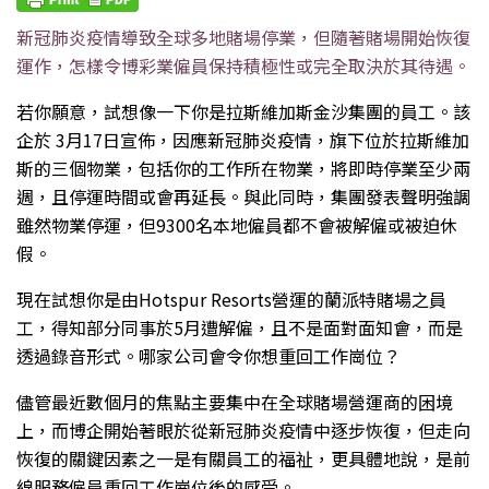
新冠肺炎疫情導致全球多地賭場停業，但隨著賭場開始恢復
運作，怎樣令博彩業僱員保持積極性或完全取決於其待遇。
若你願意，試想像一下你是拉斯維加斯金沙集團的員工。該
企於 3月17日宣佈，因應新冠肺炎疫情，旗下位於拉斯維加
斯的三個物業，包括你的工作所在物業，將即時停業至少兩
週，且停運時間或會再延長。與此同時，集團發表聲明強調
雖然物業停運，但9300名本地僱員都不會被解僱或被迫休
假。
現在試想你是由Hotspur Resorts營運的蘭派特賭場之員
工，得知部分同事於5月遭解僱，且不是面對面知會，而是
透過錄音形式。哪家公司會令你想重回工作崗位？
儘管最近數個月的焦點主要集中在全球賭場營運商的困境
上，而博企開始著眼於從新冠肺炎疫情中逐步恢復，但走向
恢復的關鍵因素之一是有關員工的福祉，更具體地說，是前
線服務僱員重回工作崗位後的感受。