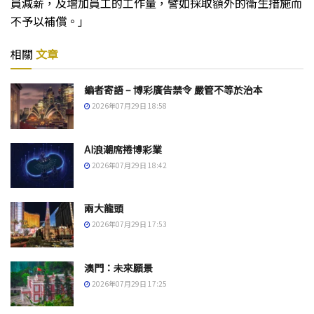
員減薪，及增加員工的工作量，譬如採取額外的衛生措施而
不予以補償。」
相關
文章
編者寄語 – 博彩廣告禁令 嚴管不等於治本
2026年07月29日 18:58
AI浪潮席捲博彩業
2026年07月29日 18:42
兩大龍頭
2026年07月29日 17:53
澳門：未來願景
2026年07月29日 17:25