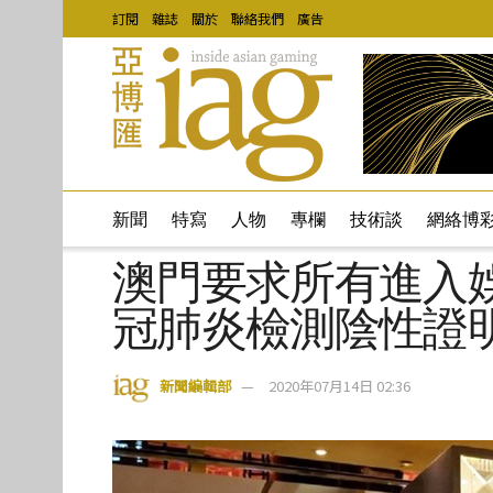
訂閱
雜誌
關於
聯絡我們
廣告
新聞
特寫
人物
專欄
技術談
網絡博
澳門要求所有進入
冠肺炎檢測陰性證
新聞編輯部
2020年07月14日 02:36