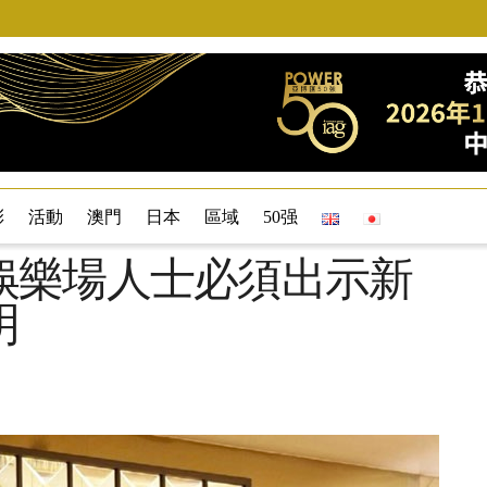
彩
活動
澳門
日本
區域
50强
娛樂場人士必須出示新
明