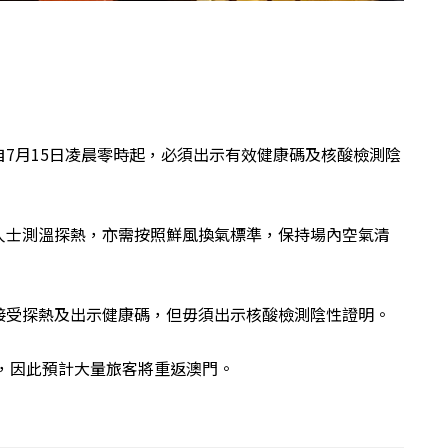
7月15日凌晨零時起，必須出示有效健康碼及核酸檢測陰
人士測溫探熱，亦需按照鮮風換氣標準，保持場內空氣清
接受探熱及出示健康碼，但毋須出示核酸檢測陰性證明。
，因此預計大量旅客將重返澳門。