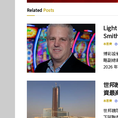
Related
Posts
Lig
Smi
本思齊
博彩設備
略副總裁
2026 
世邦
資最高
本思齊
世邦魏
下阿聯酋項