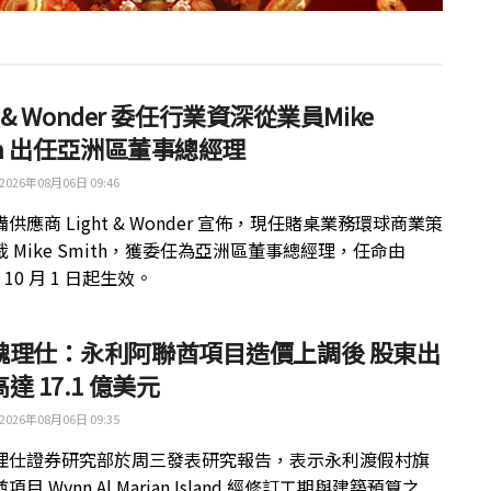
ht & Wonder 委任行業資深從業員Mike
th 出任亞洲區董事總經理
2026年08月06日 09:46
供應商 Light & Wonder 宣佈，現任賭桌業務環球商業策
 Mike Smith，獲委任為亞洲區董事總經理，任命由
年 10 月 1 日起生效。
魏理仕：永利阿聯酋項目造價上調後 股東出
達 17.1 億美元
2026年08月06日 09:35
理仕證券研究部於周三發表研究報告，表示永利渡假村旗
目 Wynn Al Marjan Island 經修訂工期與建築預算之