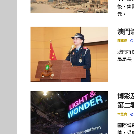
後，集團
元。
澳門
陳嘉俊
澳門特
局局長
博彩及
第二季
本思齊
國際博彩設
績，受惠