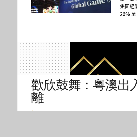
集團經調
26% 至
歡欣鼓舞：粵澳出入
離
新聞編輯部
2020年07月14日 02:31