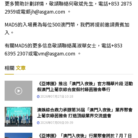
更多贊助計劃詳情，敬請聯絡何敬斌先生，電話+853 2875
2959或電郵jh@asgam.com 。
MAD5的入場費為每位500澳門幣，我們將提前邀請貴賓加
入。
有關MAD5的更多信息敬請聯絡萬淑華女士，電話+853
6395 2307或電vm@asgam.com 。
相關
文章
《亞博匯》推出「澳門入夜後」官方精華片段 活動
假澳門上葡京綜合度假村綠茵雅舍舉行
2026年07月27日 10:18
澳娛綜合鼎力承辦第36屆「澳門入夜後」業界聚會
上葡京綠茵雅舍 打造頂級業界交流盛會
2026年07月09日 09:39
《亞博匯》「澳門入夜後」行業聚會將於 7 月 7 日