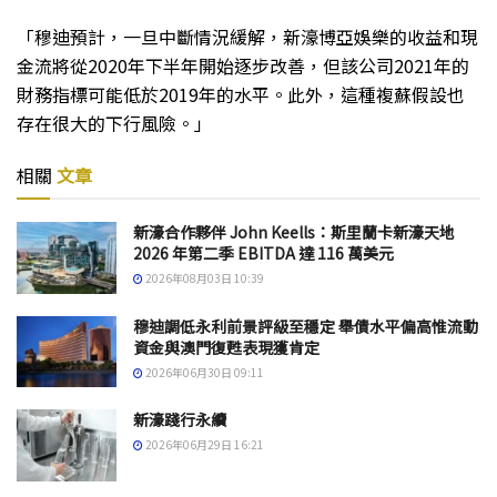
「穆迪預計，一旦中斷情況緩解，新濠博亞娛樂的收益和現
金流將從2020年下半年開始逐步改善，但該公司2021年的
財務指標可能低於2019年的水平。此外，這種複蘇假設也
存在很大的下行風險。」
相關
文章
新濠合作夥伴 John Keells：斯里蘭卡新濠天地
2026 年第二季 EBITDA 達 116 萬美元
2026年08月03日 10:39
穆迪調低永利前景評級至穩定 舉債水平偏高惟流動
資金與澳門復甦表現獲肯定
2026年06月30日 09:11
新濠踐行永續
2026年06月29日 16:21