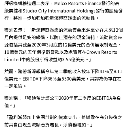
評級機構穆迪週二表示，Melco Resorts Finance發行的高
級票據和Studio City International Holdings發行的股權發
行，將進一步加強加強新濠博亞娛樂的流動性。
穆迪表示：「新濠博亞娛樂的流動資金來源至少在未來12個
月內提供足夠的緩衝，以防止潛在的現金消耗。流動資金來
源包括其截至2020年3月底的12億美元的合併無限制現金、
19億美元的五年期循環貸款以及處置其在Crown Resorts
Limited中的股份所得收益約3.55億美元。」
然而，隨著新濠報稱今年第二季度收入按年下降41％至8.11
億美元。EBITDA下降86％至5500萬美元，其認為仍存在在
一定風險。
穆迪稱：「穆迪預計該公司2020年第二季度的EBITDA為負
值。」
「盈利減弱加上集團計劃的資本支出，將導致在充分恢復之
前其自由現金流顯著負增長，淨債務增加。」