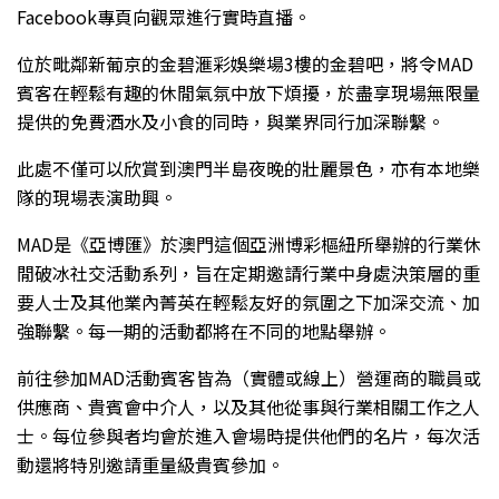
Facebook專頁向觀眾進行實時直播。
位於毗鄰新葡京的金碧滙彩娛樂場3樓的金碧吧，將令MAD
賓客在輕鬆有趣的休閒氣氛中放下煩擾，於盡享現場無限量
提供的免費酒水及小食的同時，與業界同行加深聯繫。
此處不僅可以欣賞到澳門半島夜晚的壯麗景色，亦有本地樂
隊的現場表演助興。
MAD是《亞博匯》於澳門這個亞洲博彩樞紐所舉辦的行業休
閒破冰社交活動系列，旨在定期邀請行業中身處決策層的重
要人士及其他業內菁英在輕鬆友好的氛圍之下加深交流、加
強聯繫。每一期的活動都將在不同的地點舉辦。
前往參加MAD活動賓客皆為（實體或線上）營運商的職員或
供應商、貴賓會中介人，以及其他從事與行業相關工作之人
士。每位參與者均會於進入會場時提供他們的名片，每次活
動還將特別邀請重量級貴賓參加。