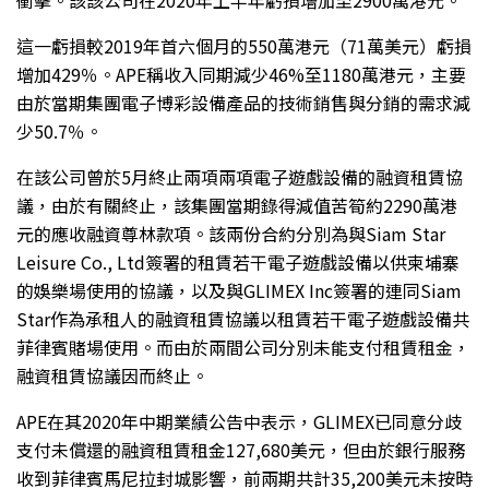
衝擊。該該公司在2020年上半年虧損增加至2900萬港元。
這一虧損較2019年首六個月的550萬港元（71萬美元）虧損
增加429％。APE稱收入同期減少46%至1180萬港元，主要
由於當期集團電子博彩設備產品的技術銷售與分銷的需求減
少50.7％。
在該公司曾於5月終止兩項兩項電子遊戲設備的融資租賃協
議，由於有關終止，該集團當期錄得減值苦筍約2290萬港
元的應收融資尊林款項。該兩份合約分別為與Siam Star
Leisure Co., Ltd簽署的租賃若干電子遊戲設備以供柬埔寨
的娛樂場使用的協議，以及與GLIMEX Inc簽署的連同Siam
Star作為承租人的融資租賃協議以租賃若干電子遊戲設備共
菲律賓賭場使用。而由於兩間公司分別未能支付租賃租金，
融資租賃協議因而終止。
APE在其2020年中期業績公告中表示，GLIMEX已同意分歧
支付未償還的融資租賃租金127,680美元，但由於銀行服務
收到菲律賓馬尼拉封城影響，前兩期共計35,200美元未按時