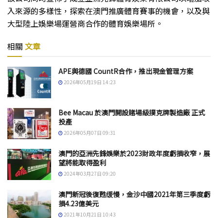
入來源的多樣性，探索在澳門推廣體育賽事的機會，以及與
大型陸上娛樂場運營商合作的體育娛樂場所。
相關
文章
APE與德國 CountR合作，推出現金管理方案
2026年05月19日 14:23
Bee Macau 於澳門開設賭場級撲克牌製造廠 正式
投產
2026年05月07日 09:31
澳門的亞洲先鋒娛樂於2023財政年度虧損收窄，展
望將能取得盈利
2024年03月27日 09:20
澳門新冠後復甦缓慢，金沙中國2021年第三季度虧
損4.23億美元
2021年10月21日 10:43