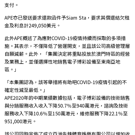
支付。
APE亦已發送要求還款函件予Siam Sta，要求其償還結欠租
金及利息計249,050美元。
此外APE概述了為應對COVID-19疫情持續而採取的多項措
施。其表示，不僅降低了營運開支，並且該公司高級管理層
自願減薪。此外，「集團決定將重點投放於澳門特區的經營
及業務上，並僅選擇性地銷售電子博彩設備至東南亞地
區。」
「本集團認為，該等舉措將有助吧COVID-19疫情引起的不
確定性減至最低。」
APE2020年的中期業績數據包括，電子博彩設備的技術銷售
與分銷服務收入收入下降50.7％至940萬港元，諮詢及技術
服務收入下降10.6％至150萬港元，維修服務下降22.1％至
951,000港元。
該公司同時宣佈了成立亞洲先鋒體育娛樂有限公司以增加收