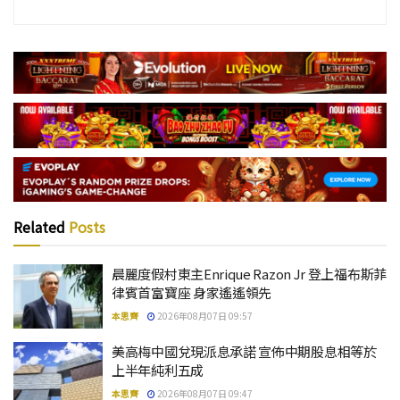
Related
Posts
晨麗度假村東主Enrique Razon Jr 登上福布斯菲
律賓首富寶座 身家遙遙領先
本思齊
2026年08月07日 09:57
美高梅中國兌現派息承諾 宣佈中期股息相等於
上半年純利五成
本思齊
2026年08月07日 09:47