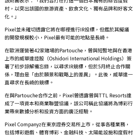
該財團表示：「我們旨打在打造一個日本獨有的綜合度假
村，以突出該國的旅游資產、飲食文化、獨有品牌和好客文
化。」
Pixel並未確切透露它將在哪裡進行IR投標，但鑑於其擬議
的開發規模較小，Pixel最有可能的地點是長崎。
在歐洲運營著42家賭場的Partouche，曾與短暫地與在香港
上市的威華達控股（Oshidori International Holdings）簽
署了初步諒解備忘錄，以尋求IR競標，但於5月終止合作關
係，理由是「由於願景和戰略上的差異」。此後，威華達一
直尋求在長崎的競標。
在與Partouche合作之前，Pixel曾透露曾與TTL Resorts達
成了一項資本和商業聯盟協議，該公司稱此協議將為博彩行
業帶來數據分析和投資方面的廣泛經驗。
Pixel Companyz在東京證券交易所上市，從事各種業務，
包括博彩遊戲、體育博彩、金融科技、太陽能設施和度假村