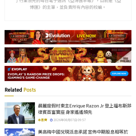
了行業領先的每日電子通訊《亞博匯早報》，目前是《亞
博匯》的主筆，並負責所有內容的校編。
Related
Posts
晨麗度假村東主Enrique Razon Jr 登上福布斯菲
律賓首富寶座 身家遙遙領先
本思齊
2026年08月07日 09:57
美高梅中國兌現派息承諾 宣佈中期股息相等於