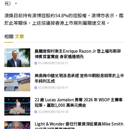
元）。
澳娛目前持有澳博控股約54.8%的控股權。澳博亦表示，鑑
於此等關係，上述協議按香港上市規則屬關連交易。
相關
文章
晨麗度假村東主Enrique Razon Jr 登上福布斯菲
律賓首富寶座 身家遙遙領先
2026年08月07日 09:57
美高梅中國兌現派息承諾 宣佈中期股息相等於上半
年純利五成
2026年08月07日 09:47
22 歲 Lucas Jumalon 勇奪 2026 年 WSOP 主賽事
冠軍，贏取1,000 萬美元獎金
2026年08月07日 09:30
Light & Wonder 委任行業資深從業員Mike Smith