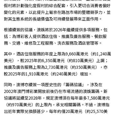
假村將計劃強化度假村的綜合配套，引入更切合消費者偏好
變化的元素，以此提升上葡京在路氹市場的整體競爭力，並
對其生態系統的長遠價值及可持續發展帶來正面作用。
根據續簽的協議，澳娛將於2026年繼續提供多項服務，包
括：為博彩客人提供酒店住宿、推廣及廣告服務、餐飲服
務、交通、維修及工程服務、洗衣服務及酒店管理等。
其中，酒店住宿服務的年度上限為9,660萬港元（約1,240萬
美元），較2025年的6,350萬港元（約810萬美元）上調；
推廣及廣告服務上限為2,730萬港元（約350萬美元），亦
較2025年的1,910萬港元（約240萬美元）增加。
同時，澳博亦續簽一項歷史性的「籌碼協議」，涉及在
2002年澳門博彩業開放前後仍在市場流通的澳娛籌碼。新
協議將延續至2028年，規定澳博須在每年最多7,580萬港元
（約970萬美元）的上限內，承兌相關籌碼。不過，澳博指
出近年實際兌換額甚少，每年約僅20萬港元（約25,570美