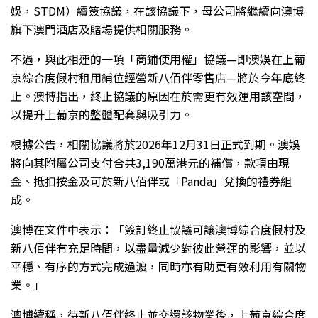
娛，STDM）續簽協議，在該協議下，母公司將繼續向澳博
旗下澳門酒店及賭場提供相關服務。
不過，與此相連的一項「商鋪使用權」協議—即澳娛在上葡
京綜合度假村租用鋪位經營新八佰伴零售店—將於今年底終
止。澳博指出，終止協議的原因在於需更有效運用該空間，
以提升上葡京的整體配套與吸引力。
根據公告，相關協議將於2026年12月31日正式到期。澳娛
將向其附屬公司支付合共3,190萬港元的補償，款項由現
金、抵扣按金及可於新八佰伴或「Panda」兌換的禮券組
成。
澳博在文件中表示：「簽訂終止協議可讓澳博綜合度假村及
新八佰伴有充足時間，以盡量減少對彼此營運的影響，並以
平穩、有序的方式完成過渡，同時亦有助更有效利用有關物
業。」
澳博續稱，待新八佰伴終止並交還該物業後，上葡京綜合度