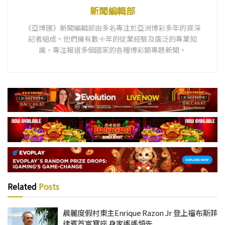
新聞編輯部
《亞博匯》新聞編輯部由多名專注於亞洲博彩多年的資深
記者組成。他們擁有數十年的從業經驗及廣泛的專業知
識，專注報道多個國家的各種博彩類專題新聞。
Related
Posts
晨麗度假村東主Enrique Razon Jr 登上福布斯菲
律賓首富寶座 身家遙遙領先