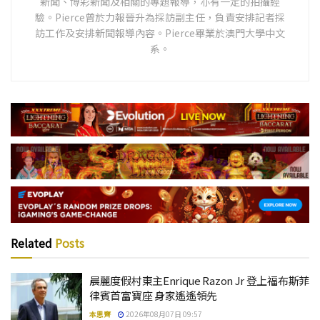
新聞、博彩新聞及相關的專題報導，亦有一定的拍攝經
驗。Pierce曾於力報晉升為採訪副主任，負責安排記者採
訪工作及安排新聞報導內容。Pierce畢業於澳門大學中文
系。
Related
Posts
晨麗度假村東主Enrique Razon Jr 登上福布斯菲
律賓首富寶座 身家遙遙領先
本思齊
2026年08月07日 09:57