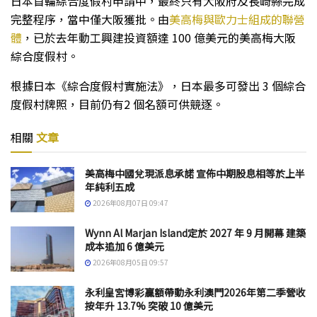
日本首輪綜合度假村申請中，最終只有大阪府及長崎縣完成
完整程序，當中僅大阪獲批。由
美高梅與歐力士組成的聯營
體
，已於去年動工興建投資額達 100 億美元的美高梅大阪
綜合度假村。
根據日本《綜合度假村實施法》，日本最多可發出 3 個綜合
度假村牌照，目前仍有2 個名額可供競逐。
相關
文章
美高梅中國兌現派息承諾 宣佈中期股息相等於上半
年純利五成
2026年08月07日 09:47
Wynn Al Marjan Island定於 2027 年 9 月開幕 建築
成本追加 6 億美元
2026年08月05日 09:57
永利皇宮博彩贏額帶動永利澳門2026年第二季營收
按年升 13.7% 突破 10 億美元