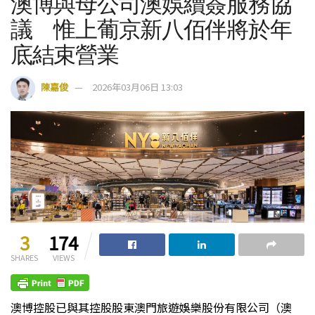
澳博與母公司澳娛續簽服務協
議 惟上葡京新八佰伴將於年
底結束營業
陳嘉俊
2026年03月06日 13:03
3
174
SHARES
VIEWS
澳博控股已與其控股股東澳門旅遊娛樂股份有限公司（澳