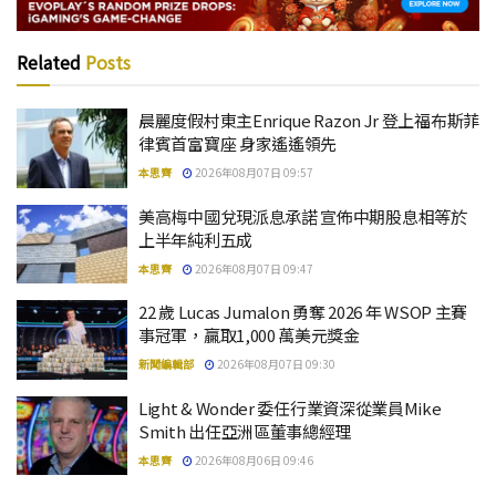
Related
Posts
晨麗度假村東主Enrique Razon Jr 登上福布斯菲
律賓首富寶座 身家遙遙領先
本思齊
2026年08月07日 09:57
美高梅中國兌現派息承諾 宣佈中期股息相等於
上半年純利五成
本思齊
2026年08月07日 09:47
22 歲 Lucas Jumalon 勇奪 2026 年 WSOP 主賽
事冠軍，贏取1,000 萬美元獎金
新聞編輯部
2026年08月07日 09:30
Light & Wonder 委任行業資深從業員Mike
Smith 出任亞洲區董事總經理
本思齊
2026年08月06日 09:46