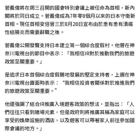
菅義偉將在周三召開的國會特別會議上被任命為首相，新內
閣將於同日成立。菅義偉成為7年零8個月以來的日本守衛新
首相。現任首相安倍晉三於8月28日宣布由於患有患有潰瘍
性結腸炎而需要辭職之後。
菅義偉公開發聲支持日本建立第一個綜合度假村。他曾在神
奈川電視台的節目中表示：「我相信IR對於推動我們的旅遊
政策至關重要。」
是追求日本首個綜合度假勝地發展的堅定支持者，上週在神
奈川電視台露面時表示：“我相信投資者關係對於推進我們
的旅遊政策至關重要。”
他還強調了結合IR推廣入境遊客政策的想法，並指出：「人
們往往只看到賭場元素，但是政府則將推廣其稱為家庭可以
享受的娛樂設施的酒店，以及遊客可以帶著家人前往參加國
際會議的地方。」