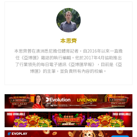
本思齊
本思齊曾在澳洲悉尼擔任體育記者，自2016年以來一直擔
任《亞博匯》雜誌的執行編輯。他於2017年4月協助推出
了行業領先的每日電子通訊《亞博匯早報》，目前是《亞
博匯》的主筆，並負責所有內容的校編。