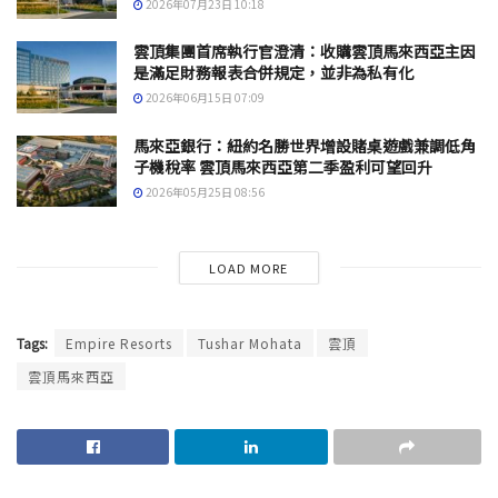
2026年07月23日 10:18
雲頂集團首席執行官澄清：收購雲頂馬來西亞主因
是滿足財務報表合併規定，並非為私有化
2026年06月15日 07:09
馬來亞銀行：紐約名勝世界增設賭桌遊戲兼調低角
子機稅率 雲頂馬來西亞第二季盈利可望回升
2026年05月25日 08:56
LOAD MORE
Tags:
Empire Resorts
Tushar Mohata
雲頂
雲頂馬來西亞