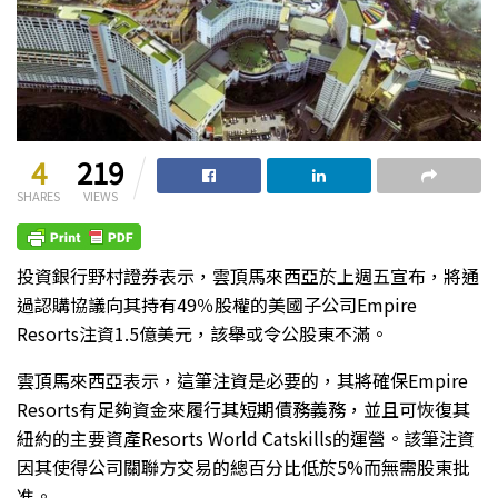
4
219
SHARES
VIEWS
投資銀行野村證券表示，雲頂馬來西亞於上週五宣布，將通
過認購協議向其持有49％股權的美國子公司Empire
Resorts注資1.5億美元，該舉或令公股東不滿。
雲頂馬來西亞表示，這筆注資是必要的，其將確保Empire
Resorts有足夠資金來履行其短期債務義務，並且可恢復其
紐約的主要資產Resorts World Catskills的運營。該筆注資
因其使得公司關聯方交易的總百分比低於5%而無需股東批
准。