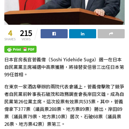
4
215
SHARES
VIEWS
日本官房長官菅義偉（Soshi Yidehide Suga）週一在日本
自民黨黨主席補選中高票獲勝，將接替安倍晉三出任日本第
99任首相。
在東京一家酒店舉辦的兩院代表會議上，菅義偉擊敗了競爭
者自民黨前幹事長石破茂和政務調查會長岸田文雄，成為自
民黨第26位黨主席。這次投票有效票共535票，其中，菅義
偉拿下377票（議員票288票、地方票89票）勝出，岸田89
票（議員票79票、地方票10票）居次、石破68票（議員票
26票、地方票42票）票第三。