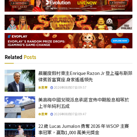
Related
Posts
晨麗度假村東主Enrique Razon Jr 登上福布斯菲
律賓首富寶座 身家遙遙領先
本思齊
2026年08月07日 09:57
美高梅中國兌現派息承諾 宣佈中期股息相等於
上半年純利五成
本思齊
2026年08月07日 09:47
22 歲 Lucas Jumalon 勇奪 2026 年 WSOP 主賽
事冠軍，贏取1,000 萬美元獎金