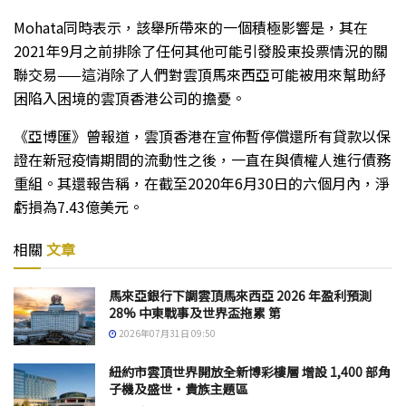
Mohata同時表示，該舉所帶來的一個積極影響是，其在
2021年9月之前排除了任何其他可能引發股東投票情況的關
聯交易——這消除了人們對雲頂馬來西亞可能被用來幫助紓
困陷入困境的雲頂香港公司的擔憂。
《亞博匯》曾報道，雲頂香港在宣佈暫停償還所有貸款以保
證在新冠疫情期間的流動性之後，一直在與債權人進行債務
重組。其還報告稱，在截至2020年6月30日的六個月內，淨
虧損為7.43億美元。
相關
文章
馬來亞銀行下調雲頂馬來西亞 2026 年盈利預測
28% 中東戰事及世界盃拖累 第
2026年07月31日 09:50
紐約市雲頂世界開放全新博彩樓層 增設 1,400 部角
子機及盛世・貴族主題區