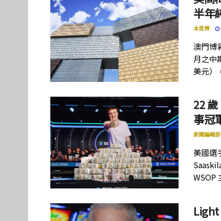
半年
本思齊
澳門博彩
月之中期
美元）
22 歲
事冠軍
新聞編輯部
美國選手
Saas
WSOP
Lig