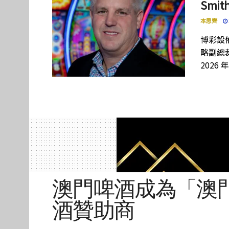
Smi
本思齊
博彩設備
略副總裁
2026 
澳門啤酒成為「澳
酒贊助商