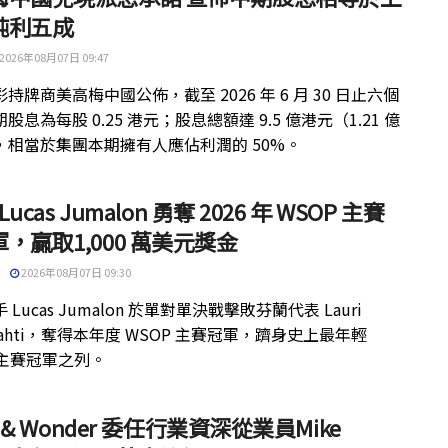
純利五成
2026年08月07日 09:47
持牌商美高梅中國公佈，截至 2026 年 6 月 30 日止六個
股息為每股 0.25 港元；股息總額達 9.5 億港元（1.21 億
，相當於集團本期擁有人應佔利潤的 50%。
 Lucas Jumalon 勇奪 2026 年 WSOP 主賽
，贏取1,000 萬美元獎金
2026年08月07日 09:30
 Lucas Jumalon 於單對單決戰擊敗芬蘭代表 Lauri
kilahti，奪得本年度 WSOP 主賽冠軍，躋身史上最年輕
 主賽冠軍之列。
ht & Wonder 委任行業資深從業員Mike