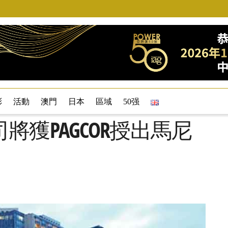
彩
活動
澳門
日本
區域
50强
獲PAGCOR授出馬尼