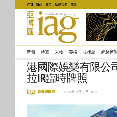
訂閱
雜誌
關於
聯絡我們
廣告
新聞
特寫
人物
專欄
技術談
網絡博
港國際娛樂有限公司將
拉IR臨時牌照
新聞編輯部
2020年09月21日 10:42