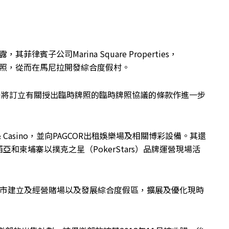
賓子公司Marina Square Properties，
臨時牌照，從而在馬尼拉開發綜合度假村。
R與MSPI將訂立有關授出臨時牌照的臨時牌照協議的條款作進一步
otel & Casino，並向PAGCOR出租娛樂場及相關博彩設備。其還
和柬埔寨以撲克之星（PokerStars）品牌運營現場活
拉市建立及經營賭場以及發展綜合度假區，擴展及優化現時