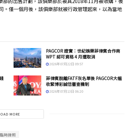
c足球俱樂部的出售計劃，該俱樂部於被其2018年11月被收購，後
擁有的公司。僅一個月後，該俱樂部就被行政管理起來，以為當地
PAGCOR 證實：世紀娛樂菲律賓合作商
WPT 認可資格 4 月遭取消
2026年07月22日 09:57
錢
菲律賓脫離FATF灰名單後 PAGCOR大幅
收緊博彩誠信審查機制
2026年07月13日 06:20
LOAD MORE
臨時牌照