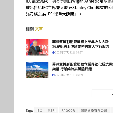
IEC最近完成一項有爭議的Wigan Athleti
被出售給IEC主席兼大股東Stanley Choi
議員稱之為「全球重大醜聞」。
相關
文章
菲律賓博彩監管機構上半年收入大跌
26.6% 網上博彩業務遇重大下行壓力
2026年07月31日 09:57
菲律賓博彩監管局勒令業界強化反洗黑
架構 行業維持高風險評級
2026年07月21日 09:59
Tags:
IEC
MSPI
PAGCOR
國際娛樂有限公司