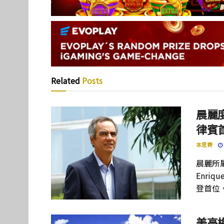
Related
Posts
晨麗度
律賓
本思齊
晨麗所屬母
Enriq
登首位
美高