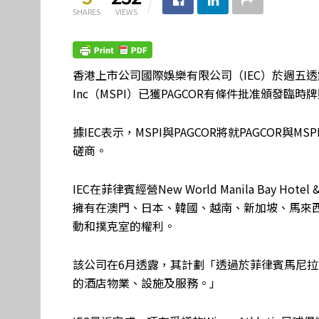
SHARES
VIEWS
香港上市公司國際娛樂有限公司（IEC）於週五透露，其菲律
Inc（MSPI）已獲PAGCOR有條件批准頒發
據IEC表示，MSPI與PAGCOR將就PAGCO
磋商。
IEC在菲律賓經營New World Manila Bay H
擁有在澳門、日本、韓國、越南、新加坡、馬來西亞
動和撲克室的權利。
該公司在6月透露，其計劃「透過於菲律賓馬尼
的酒店物業、設施及服務。」