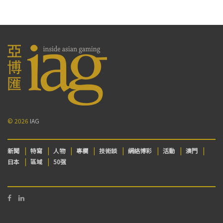
© 2026
IAG
新聞
特寫
人物
專欄
技術談
網絡博彩
活動
澳門
日本
區域
50强