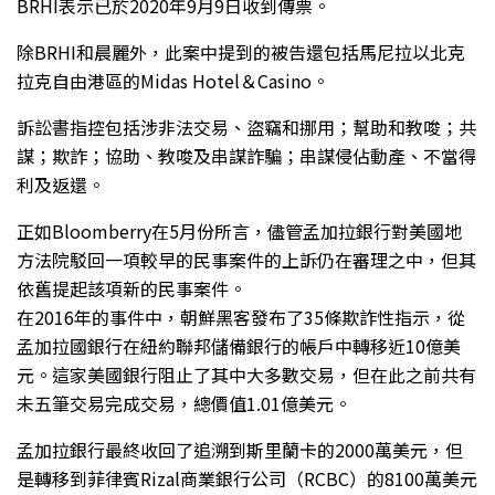
BRHI表示已於2020年9月9日收到傳票。
除BRHI和晨麗外，此案中提到的被告還包括馬尼拉以北克
拉克自由港區的Midas Hotel＆Casino。
訴訟書指控包括涉非法交易、盜竊和挪用；幫助和教唆；共
謀；欺詐；協助、教唆及串謀詐騙；串謀侵佔動產、不當得
利及返還。
正如Bloomberry在5月份所言，儘管孟加拉銀行對美國地
方法院駁回一項較早的民事案件的上訴仍在審理之中，但其
依舊提起該項新的民事案件。
在2016年的事件中，朝鮮黑客發布了35條欺詐性指示，從
孟加拉國銀行在紐約聯邦儲備銀行的帳戶中轉移近10億美
元。這家美國銀行阻止了其中大多數交易，但在此之前共有
未五筆交易完成交易，總價值1.01億美元。
孟加拉銀行最終收回了追溯到斯里蘭卡的2000萬美元，但
是轉移到菲律賓Rizal商業銀行公司（RCBC）的8100萬美元