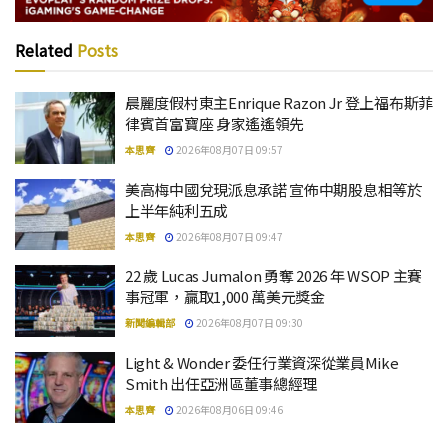
Related
Posts
晨麗度假村東主Enrique Razon Jr 登上福布斯菲
律賓首富寶座 身家遙遙領先
本思齊
2026年08月07日 09:57
美高梅中國兌現派息承諾 宣佈中期股息相等於
上半年純利五成
本思齊
2026年08月07日 09:47
22 歲 Lucas Jumalon 勇奪 2026 年 WSOP 主賽
事冠軍，贏取1,000 萬美元獎金
新聞編輯部
2026年08月07日 09:30
Light & Wonder 委任行業資深從業員Mike
Smith 出任亞洲區董事總經理
本思齊
2026年08月06日 09:46