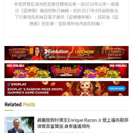
本思齊曾在澳洲悉尼擔任體育記者，自2016年以來一直擔
任《亞博匯》雜誌的執行編輯。他於2017年4月協助推出
了行業領先的每日電子通訊《亞博匯早報》，目前是《亞
博匯》的主筆，並負責所有內容的校編。
Related
Posts
晨麗度假村東主Enrique Razon Jr 登上福布斯菲
律賓首富寶座 身家遙遙領先