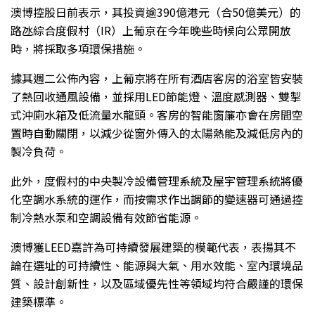
澳博控股日前表示，其投資逾390億港元（合50億美元）的
路氹綜合度假村（IR）上葡京在今年晚些時候向公眾開放
時，將採取多項環保措施。
據其週二公佈內容，上葡京將在所有酒店客房的浴室皆安裝
了熱回收通風設備，並採用LED節能燈、溫度感測器、雙掣
式沖廁水箱及低流量水龍頭。客房的智能窗簾亦會在房間空
置時自動關閉，以減少從窗外傳入的太陽熱能及減低房內的
製冷負荷。
此外，度假村的中央製冷設備管理系統及屋宇管理系統將優
化空調水系統的運作，而按需求作出調節的變速器可通過控
制冷熱水泵和空調設備有效節省能源。
澳博獲LEED嘉許為可持續發展建築的模範代表，表揚其不
論在選址的可持續性、能源與大氣、用水效能、室內環境品
質、設計創新性，以及區域優先性等領域均符合嚴謹的環保
建築標準。