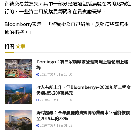
卻被交易並損失，其中一部分是通過包括晨麗在內的賭場進
行的，一些資金用於購買籌碼和在貴賓廳玩樂。
Bloomberry表示，「將積極為自己辯護，反對這些毫無根
據的指控。」
相關
文章
Domingo：有三家娛樂城營運商現正經營網上賭
場
2021年05月04日 10:30
收入有所上升，但Bloomberry在2020年第三季度
仍虧損5,200萬美元
2020年11月11日 10:50
野村證券：今年晨麗的貴賓博彩業務水平僅能恢復
至2019年的28%
2020年08月18日 01:33