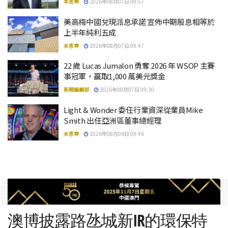
本思齊
2026年08月07日 09:57
美高梅中國兌現派息承諾 宣佈中期股息相等於
上半年純利五成
本思齊
2026年08月07日 09:47
22 歲 Lucas Jumalon 勇奪 2026 年 WSOP 主賽
事冠軍，贏取1,000 萬美元獎金
新聞編輯部
2026年08月07日 09:30
Light & Wonder 委任行業資深從業員Mike
Smith 出任亞洲區董事總經理
本思齊
2026年08月06日 09:46
澳博披露路氹城新IR的環保特