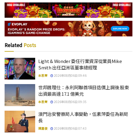
Related
Posts
Light & Wonder 委任行業資深從業員Mike
Smith 出任亞洲區董事總經理
本思齊
2026年08月06日 09:46
世邦魏理仕：永利阿聯酋項目造價上調後 股東
出資最高達 17.1 億美元
本思齊
2026年08月06日 09:35
澳門治安警察局人事變動，伍素萍委任為新局
長
陳嘉俊
2026年08月06日 07:43