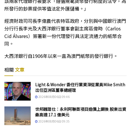
該兩家代理銀行被要求「遵循規範貨幣發行制度的法令，為
所發行的鈔票提供等值法定外匯儲備。」
經濟財政司司長李偉農代表特區政府，分別與中國銀行澳門
分行行長李光及大西洋銀行董事會副主席區偉時（Carlos
Cid Álvares）簽署新一份代理發行具法定流通力的紙幣合
同。
大西洋銀行自1906年以來一直為澳門紙幣的發行銀行。
相關
文章
Light & Wonder 委任行業資深從業員Mike Smith
出任亞洲區董事總經理
2026年08月06日 09:46
世邦魏理仕：永利阿聯酋項目造價上調後 股東出資
最高達 17.1 億美元
2026年08月06日 09:35