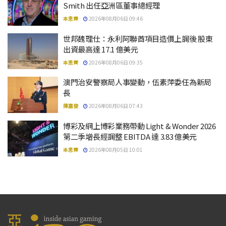
Smith 出任亞洲區董事總經理
本思齊
2026年08月06日 09:46
世邦魏理仕：永利阿聯酋項目造價上調後 股東
出資最高達 17.1 億美元
本思齊
2026年08月06日 09:35
澳門治安警察局人事變動，伍素萍委任為新局
長
陳嘉俊
2026年08月06日 07:43
博彩及網上博彩業務帶動 Light & Wonder 2026
第二季增長經調整 EBITDA 達 3.83 億美元
本思齊
2026年08月05日 10:01