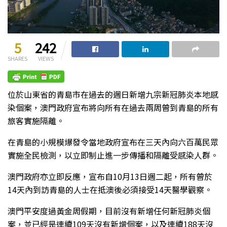
5
242
SHARES
VIEWS
位於山東省的青島市在過去的週日新增九宗新冠肺炎本地感
染個案，澳門政府宣布將向所有在過去兩周曾到青島的所有
旅客實施隔離。
在青島的小規模爆發令當地政府宣布在三天內向六百萬民眾
實施全民檢測，以立即制止進一步傳播和隔離受感染人群。
澳門政府亦立即反應，宣布自10月13日週二起，所有曾於
14天內到訪青島的人士在抵澳後必須接受14天醫學觀察。
澳門平安度過黃金周假期，目前沒有新增任何新冠肺炎個
案，並已經是連續109天沒有新增個案，以及連續188天沒