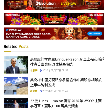
Related
Posts
晨麗度假村東主Enrique Razon Jr 登上福布斯菲
律賓首富寶座 身家遙遙領先
本思齊
2026年08月07日 09:57
美高梅中國兌現派息承諾 宣佈中期股息相等於
上半年純利五成
本思齊
2026年08月07日 09:47
22 歲 Lucas Jumalon 勇奪 2026 年 WSOP 主賽
事冠軍，贏取1,000 萬美元獎金