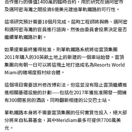
合作進行的價值1400萬的臨時合約，用於研究在邁阿密市
及邁阿密海灘之間投資6億美元建造單軌鐵路的可行性。
這項研究預計需要18個月完成。屆時工程師將與縣、邁阿密
和邁阿密海灘的官員進行諮詢，然後由委員會投票決定是否
繼續單軌鐵路計劃。
如果提案最終獲得批准，則單軌鐵路系統將從雲頂集團
2011年購入的30英畝土地上的新建的一個車站始發。雲頂
集團向有朝一日可以將這塊土地打造成名為Resorts World
Miami的賭場度假村綜合體。
這個項目需要該州修改博彩法，但這並沒有阻止雲頂繼續推
進相關基礎設施的計劃——包括在2017年獲批准開發一間擁
有300間客房的酒店，同時翻新相連的公交巴士站。
單軌鐵路本身將不需要雲頂集團的任何實質性投入，絕大部
分將來自私募基金，其中Meridiam最多可提供7700萬美
元。