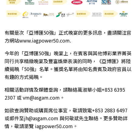
有關是次「亞博匯50強」正式晚宴的更多訊息，盡請關注官
方網站www.iagpower50.com.
今年的「亞博匯50強」晚宴上，在賓客與其他博彩業界菁英
同行共享精緻晚宴及豐富娛樂表演的同時，《亞博匯》將陸
續揭曉「50強」名單。獲獎名單將由知名貴賓及政府官員以
有趣的方式揭曉。
相關活動詳情及媒體垂詢，請聯絡萬淑華小姐+853 6395
2307 或 vm@asgam.com。
如欲查詢贊助或購買席位事宜，敬請致電+853 2883 6497
或郵件至jh@asgam.com 與何敬斌先生聯絡。更多贊助詳
情，敬請瀏覽 iagpower50.com。