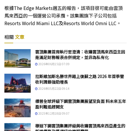
根據The Edge Markets週五的報告，該項目很可能由雲頂
馬來西亞的一個運營公司承攬。該集團旗下子公司包括
Resorts World Miami LLC及Resorts World Omni LLC。
相關
文章
雲頂集團首席執行官澄清：收購雲頂馬來西亞主因
是滿足財務報表合併規定，並非為私有化
2026年06月15日 07:09
拉斯維加斯名勝世界踏上復蘇之路 2026 年首季營
收利潤錄強勁增長
2026年05月22日 09:14
標普全球評級下調雲頂集團展望至負面 料未來五年
盈利難追趕開支
2025年12月18日 09:07
穆迪下調雲頂集團評級與收購雲頂馬來西亞產生的