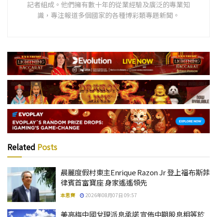
記者組成。他們擁有數十年的從業經驗及廣泛的專業知
識，專注報道多個國家的各種博彩類專題新聞。
Related
Posts
晨麗度假村東主Enrique Razon Jr 登上福布斯菲
律賓首富寶座 身家遙遙領先
本思齊
2026年08月07日 09:57
美高梅中國兌現派息承諾 宣佈中期股息相等於