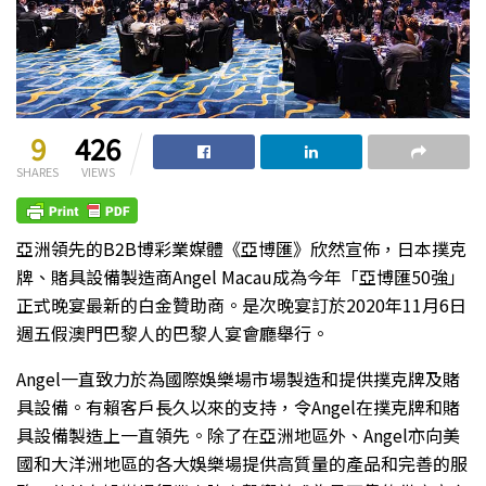
9
426
SHARES
VIEWS
亞洲領先的B2B博彩業媒體《亞博匯》欣然宣佈，日本撲克
牌、賭具設備製造商Angel Macau成為今年「亞博匯50強」
正式晚宴最新的白金贊助商。是次晚宴訂於2020年11月6日
週五假澳門巴黎人的巴黎人宴會廳舉行。
Angel一直致力於為國際娛樂場市場製造和提供撲克牌及賭
具設備。有賴客戶長久以來的支持，令Angel在撲克牌和賭
具設備製造上一直領先。除了在亞洲地區外、Angel亦向美
國和大洋洲地區的各大娛樂場提供高質量的產品和完善的服